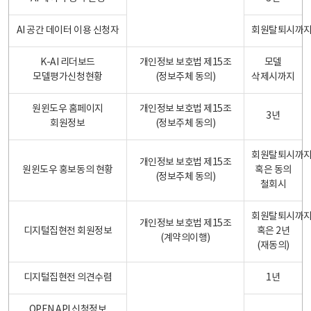
AI 공간 데이터 이용 신청자
회원탈퇴시까
K-AI 리더보드
개인정보 보호법 제15조
모델
모델평가신청현황
(정보주체 동의)
삭제시까지
원윈도우 홈페이지
개인정보 보호법 제15조
3년
회원정보
(정보주체 동의)
회원탈퇴시까
개인정보 보호법 제15조
원윈도우 홍보동의 현황
혹은 동의
(정보주체 동의)
철회시
회원탈퇴시까
개인정보 보호법 제15조
디지털집현전 회원정보
혹은 2년
(계약의이행)
(재동의)
디지털집현전 의견수렴
1년
OPEN API 신청정보