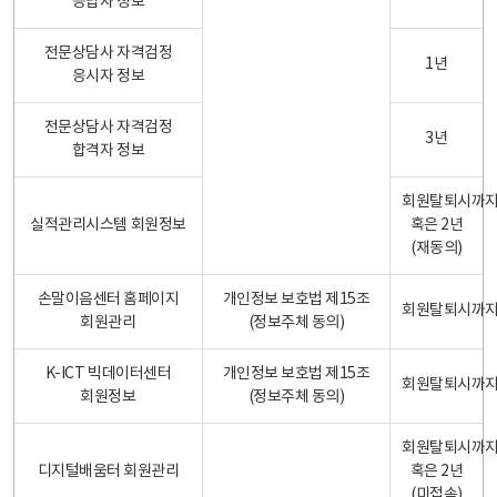
응답자 정보
전문상담사 자격검정
1년
응시자 정보
전문상담사 자격검정
3년
합격자 정보
회원탈퇴시까
실적관리시스템 회원정보
혹은 2년
(재동의)
손말이음센터 홈페이지
개인정보 보호법 제15조
회원탈퇴시까
회원관리
(정보주체 동의)
K-ICT 빅데이터센터
개인정보 보호법 제15조
회원탈퇴시까
회원정보
(정보주체 동의)
회원탈퇴시까
디지털배움터 회원관리
혹은 2년
(미접속)