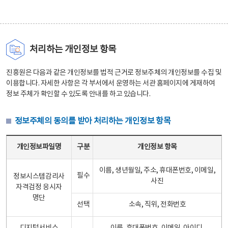
처리하는 개인정보 항목
진흥원은 다음과 같은 개인정보를 법적 근거로 정보주체의 개인정보를 수집 및
이용합니다. 자세한 사항은 각 부서에서 운영하는 서관 홈페이지에 게재하여
정보 주체가 확인할 수 있도록 안내를 하고 있습니다.
정보주체의 동의를 받아 처리하는 개인정보 항목
정보주체의 동의를 받아 처리하는 개인정보 항목 테이블 - 개인정보파일명, 구분, 개인정보 항목으로 구성
개인정보파일명
구분
개인정보 항목
이름, 생년월일, 주소, 휴대폰번호, 이메일,
필수
정보시스템감리사
사진
자격검정 응시자
명단
선택
소속, 직위, 전화번호