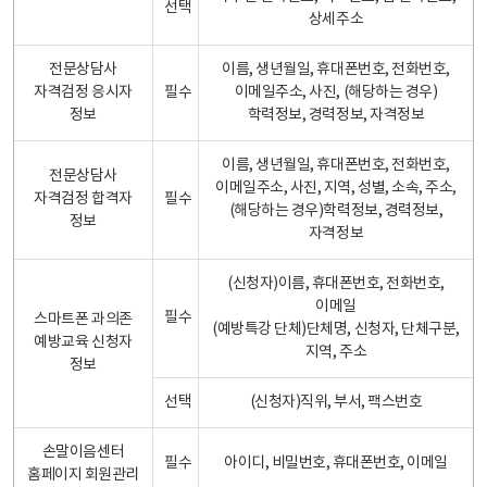
선택
상세주소
전문상담사
이름, 생년월일, 휴대폰번호, 전화번호,
자격검정 응시자
필수
이메일주소, 사진, (해당하는 경우)
정보
학력정보, 경력정보, 자격정보
이름, 생년월일, 휴대폰번호, 전화번호,
전문상담사
이메일주소, 사진, 지역, 성별, 소속, 주소,
자격검정 합격자
필수
(해당하는 경우)학력정보, 경력정보,
정보
자격정보
(신청자)이름, 휴대폰번호, 전화번호,
이메일
필수
스마트폰 과의존
(예방특강 단체)단체명, 신청자, 단체구분,
예방교육 신청자
지역, 주소
정보
선택
(신청자)직위, 부서, 팩스번호
손말이음센터
필수
아이디, 비밀번호, 휴대폰번호, 이메일
홈페이지 회원관리