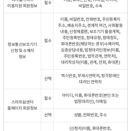
디지털서비스
이름, 휴대폰번호, 이메일, 아이디,
필수
이용지원 회원정보
비밀번호, 소속
이름, 비밀번호, 전화번호, 주민등록지
주소, 배송지주소, 경제적 여건, 사회활동
내용, 신청제품명, 보조기기 활용계획,
주민등록번호, 장애유형, 장애정도,
필수
휴대폰번호(해당하는 경우)수혜이력,
정보통신보조기기
심층상담내용, 법정대리인정보(이름,
신청 및 수혜자
주민등록번호, 법적관계, 연락처),
정보
대리작성자(이름, 관계, 전화, 휴대폰)
팩스번호, 부재시연락처, 청각장애인
선택
대리인 연락처
아이디, 이름, 휴대폰번호(본인 또는
필수
법정대리인), 이메일
스마트쉼센터
홈페이지 회원정보
선택
성별, 전화번호, 주소
(신청자)이름, 휴대폰번호,