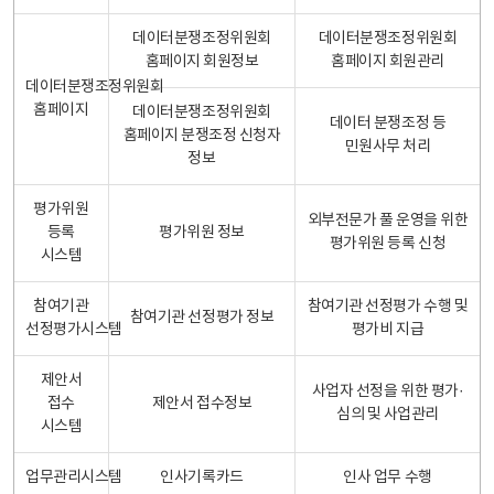
데이터분쟁조정위원회
데이터분쟁조정위원회
홈페이지 회원정보
홈페이지 회원관리
데이터분쟁조정위원회
홈페이지
데이터분쟁조정위원회
데이터 분쟁조정 등
홈페이지 분쟁조정 신청자
민원사무 처리
정보
평가위원
외부전문가 풀 운영을 위한
등록
평가위원 정보
평가위원 등록 신청
시스템
참여기관
참여기관 선정평가 수행 및
참여기관 선정평가 정보
선정평가시스템
평가비 지급
제안서
사업자 선정을 위한 평가·
접수
제안서 접수정보
심의 및 사업관리
시스템
업무관리시스템
인사기록카드
인사 업무 수행