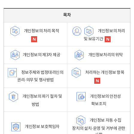
목차 - 개인정보 처리방침 목차를 나타내는표
목차
개인정보의 처리
개인정보의 처리 목적
및 보유기간
개인정보처리의 위탁
개인정보의 제3자 제공
정보주체와 법정대리인의
처리하는 개인정보 항목
권리·의무 및 행사방법
개인정보의 파기 절차 및
개인정보의 안전성
확보조치
방법
개인정보 자동 수집
개인정보 보호책임자
장치의 설치·운영 및 거부에 관한