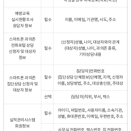
학생일 경우 학제정보(학교/학년)
예방교육
실시현황조사
필수
이름, 이메일, 기관명, 시도, 주소
응답자 정보
스마트폰 과의존
(신청자)성별, 나이, 대상자와의 관계
전화포털 상담
필수
(대상자)성별, 나이, 과의존 종류,
신청자 및 대상자
기타상담내용
정보
(담당자)전화번호
필수
(집단상담 단체정보)단체명, 지역, 신청자
스마트폰 과의존
이름, 상담방법, 주소, 대상총인원, 주대상
집단상담 신청자 및
대상자 정보
선택
(담당자)직위, 부서, 팩스
아이디, 비밀번호, 사용자이름, 소속기관,
필수
성별, 휴대폰번호, 이메일, 우편번호, 주소
실적관리시스템
회원정보
사무실 전화번호, 팩스번호, 집 전화번호,