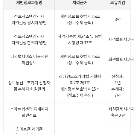
개인정보파일명
처리근거
보유기간
정보시스템감리사
개인정보 보호법 제15조
3년
자격검정 응시자 명단
(정보주체 등의)
정보시스템감리사
자격기본법 제34조 및 동법
자격탈퇴시까
자격검정 합격자 명단
시행령 제32조
디지털서비스 이용지원
개인정보 보호법 제15조
회원탈퇴시까
회원정보
(정보주체 동의)
장애인보조기기법 시행령
신청자 :
정보통신보조기기 신청자
제7조 제1호
1년
및 수혜자 회원관리
개인정보 보호법 제15조
수혜자 :
(정보주체 동의)
7년
스마트쉼센터 홈페이지
회원탈퇴시까
회원정보
혹은 2년
스마트폰 과의존