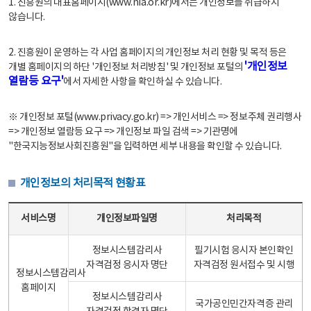
1. 진흥원의 대표홈페이지(www.nia.or.kr)에서는 개인정보를 취급하지
않습니다.
2. 진흥원이 운영하는 각 사업 홈페이지의 개인정보 처리 현황 및 목적 등은
'개인정보
개별 홈페이지의 하단 '개인정보 처리방침' 및 개인정보 포털의
열람등 요구'
에서 자세한 사항을 확인하실 수 있습니다.
※ 개인정보 포털(www.privacy.go.kr) => 개인서비스 => 정보주체 권리행사
=> 개인정보 열람등 요구 => 개인정보 파일 검색 => 기관명에
"한국지능정보사회진흥원"을 입력하면 세부 내용을 확인할 수 있습니다.
개인정보의 처리목적 현황표
개인정보의 처리목적 현황표 - 서비스명, 개인정보파일명, 처리목적으로 구성
서비스명
개인정보파일명
처리목적
정보시스템감리사
필기시험 응시자 본인확인
자격검정 응시자 명단
자격검정 원서접수 및 시행
정보시스템감리사
홈페이지
정보시스템감리사
국가공인민간자격증 관리