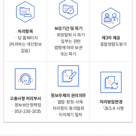
보유기간 및 파기
처리항목
ㆍ 회원탈퇴 시 파기
ㆍ 당 홈페이지
제3자 제공
ㆍ 일부는 관련
(처리하는 개인정보
ㆍ 종합청렴도평가
법령에 따라 보관
없음)
또는 파기
정보주체의 권리의무
고충사항 처리부서
ㆍ 열람·정정·삭제·
처리방침변경
ㆍ 정보보안정책팀
처리정지·동의철회
ㆍ '26.5.4. 시행
ㆍ 053-230-1035
ㆍ이의제기 절차