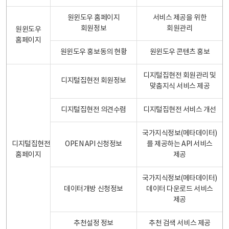
원윈도우 홈페이지
서비스 제공을 위한
회원정보
회원관리
원윈도우
홈페이지
원윈도우 홍보동의 현황
원윈도우 콘텐츠 홍보
디지털집현전 회원관리 및
디지털집현전 회원정보
맞춤지식 서비스 제공
디지털집현전 의견수렴
디지털집현전 서비스 개선
국가지식정보(메타데이터)
디지털집현전
OPEN API 신청정보
를 제공하는 API 서비스
홈페이지
제공
국가지식정보(메타데이터)
데이터개방 신청정보
데이터 다운로드 서비스
제공
추천설정 정보
추천 검색 서비스 제공