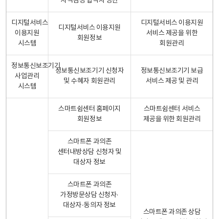
자격검정 합격자 명단
디지털서비스
디지털서비스 이용지원
디지털서비스 이용지원
이용지원
서비스 제공을 위한
회원정보
시스템
회원관리
정보통신보조기기
정보통신보조기기 신청자
정보통신보조기기 보급
사업관리
및 수혜자 회원관리
서비스 제공 및 관리
시스템
스마트쉼센터 홈페이지
스마트쉼센터 서비스
회원정보
제공을 위한 회원관리
스마트폰 과의존
센터내방상담 신청자 및
대상자 정보
스마트폰 과의존
가정방문상담 신청자·
대상자·동의자 정보
스마트폰 과의존 상담