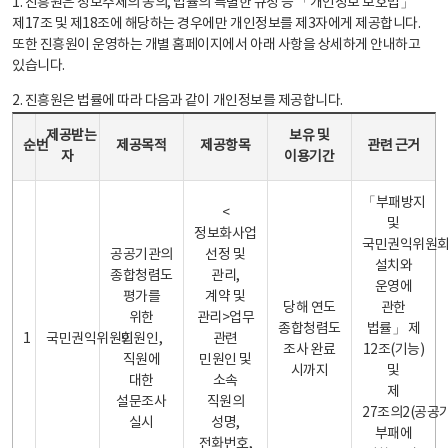
1. 진흥원은 정보주체의 동의, 법률의 특별한 규정 등 「개인정보 보호법」
제17조 및 제18조에 해당하는 경우에만 개인정보를 제3자에게 제공합니다.
또한 진흥원이 운영하는 개별 홈페이지에서 아래 사항을 상세하게 안내하고
있습니다.
2. 진흥원은 법률에 따라 다음과 같이 개인정보를 제공합니다.
개인정보 제공 안내표 - 순번, 제공받는자, 제공목적, 제공항목, 보유 및 이용기간 관련 근거로 구성
제공받는
보유 및
순번
제공목적
제공항목
관련 근거
자
이용기간
「부패방지
<
및
정보화사업
국민권익위원
공공기관의
선정 및
설치와
종합청렴도
관리,
운영에
평가를
계약 및
당해 연도
관한
위한
관리>업무
종합청렴도
법률」 제
1
국민권익위원회
민원인,
관련
조사 완료
12조(기능)
직원에
민원인 및
시까지
및
대한
소속
제
설문조사
직원의
27조의2(공공
실시
성명,
부패에
전화번호,