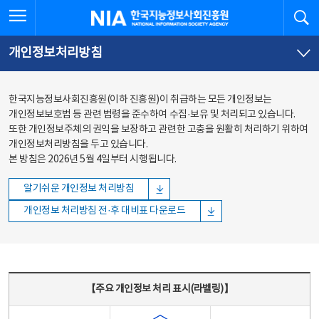
본문
전체메뉴
전체메뉴 열기
검
한국지능정보사회진흥원
바로가기
바로가기
개인정보처리방침
한국지능정보사회진흥원(이하 진흥원)이 취급하는 모든 개인정보는
개인정보보호법 등 관련 법령을 준수하여 수집·보유 및 처리되고 있습니다.
또한 개인정보주체의 권익을 보장하고 관련한 고충을 원활히 처리하기 위하여
개인정보처리방침을 두고 있습니다.
본 방침은 2026년 5월 4일부터 시행됩니다.
알기쉬운 개인정보 처리방침
개인정보 처리방침 전·후 대비표 다운로드
주요 개인정보 처리 표시(라벨링) - 주요 개인정보 처리 표시를 나타내는표
【주요 개인정보 처리 표시(라벨링)】