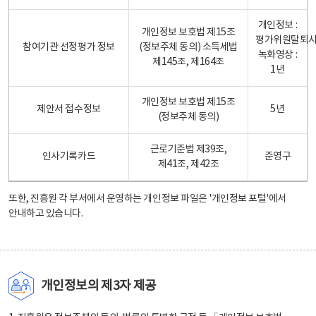
개인정보 :
개인정보 보호법 제15조
평가위원탈퇴
참여기관 선정평가 정보
(정보주체 동의) 소득세법
녹화영상 :
제145조, 제164조
1년
개인정보 보호법 제15조
제안서 접수정보
5년
(정보주체 동의)
근로기준법 제39조,
인사기록카드
준영구
제41조, 제42조
또한, 진흥원 각 부서에서 운영하는 개인정보 파일은
'개인정보 포털'
에서
안내하고 있습니다.
개인정보의 제3자 제공