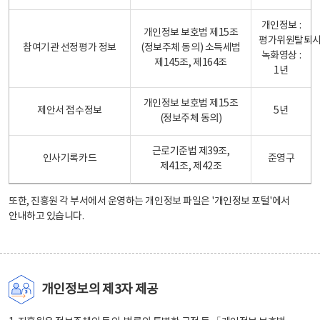
개인정보 :
개인정보 보호법 제15조
평가위원탈퇴
참여기관 선정평가 정보
(정보주체 동의) 소득세법
녹화영상 :
제145조, 제164조
1년
개인정보 보호법 제15조
제안서 접수정보
5년
(정보주체 동의)
근로기준법 제39조,
인사기록카드
준영구
제41조, 제42조
또한, 진흥원 각 부서에서 운영하는 개인정보 파일은
'개인정보 포털'
에서
안내하고 있습니다.
개인정보의 제3자 제공