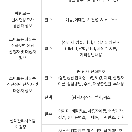
학생일 경우 학제정보(학교/학년)
예방교육
실시현황조사
필수
이름, 이메일, 기관명, 시도, 주소
응답자 정보
스마트폰 과의존
(신청자)성별, 나이, 대상자와의 관계
전화포털 상담
필수
(대상자)성별, 나이, 과의존 종류,
신청자 및 대상자
기타상담내용
정보
(담당자)전화번호
필수
(집단상담 단체정보)단체명, 지역, 신청자
스마트폰 과의존
이름, 상담방법, 주소, 대상총인원, 주대상
집단상담 신청자 및
대상자 정보
선택
(담당자)직위, 부서, 팩스
아이디, 비밀번호, 사용자이름, 소속기관,
필수
성별, 휴대폰번호, 이메일, 우편번호, 주소
실적관리시스템
회원정보
사무실 전화번호, 팩스번호, 집 전화번호,