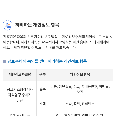
처리하는 개인정보 항목
진흥원은 다음과 같은 개인정보를 법적 근거로 정보주체의 개인정보를 수집 및
이용합니다. 자세한 사항은 각 부서에서 운영하는 서관 홈페이지에 게재하여
정보 주체가 확인할 수 있도록 안내를 하고 있습니다.
정보주체의 동의를 받아 처리하는 개인정보 항목
정보주체의 동의를 받아 처리하는 개인정보 항목 테이블 - 개인정보파일명, 구분, 개인정보 항목으로 구성
개인정보파일명
구분
개인정보 항목
이름, 생년월일, 주소, 휴대폰번호, 이메일,
필수
정보시스템감리사
사진
자격검정 응시자
명단
선택
소속, 직위, 전화번호