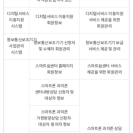
자격검정 합격자 명단
디지털서비스
디지털서비스 이용지원
디지털서비스 이용지원
이용지원
서비스 제공을 위한
회원정보
시스템
회원관리
정보통신보조기기
정보통신보조기기 신청자
정보통신보조기기 보급
사업관리
및 수혜자 회원관리
서비스 제공 및 관리
시스템
스마트쉼센터 홈페이지
스마트쉼센터 서비스
회원정보
제공을 위한 회원관리
스마트폰 과의존
센터내방상담 신청자 및
대상자 정보
스마트폰 과의존
가정방문상담 신청자·
대상자·동의자 정보
스마트폰 과의존 상담