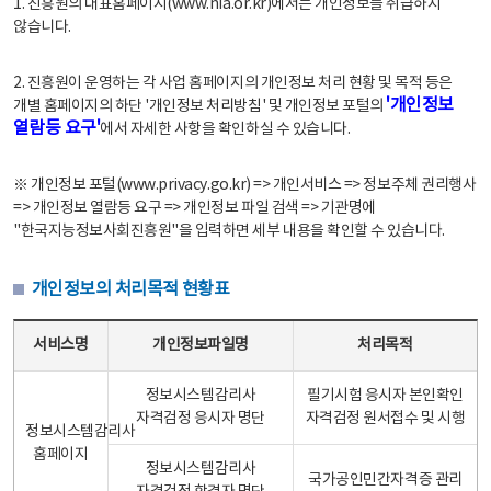
1. 진흥원의 대표홈페이지(www.nia.or.kr)에서는 개인정보를 취급하지
않습니다.
2. 진흥원이 운영하는 각 사업 홈페이지의 개인정보 처리 현황 및 목적 등은
'개인정보
개별 홈페이지의 하단 '개인정보 처리방침' 및 개인정보 포털의
열람등 요구'
에서 자세한 사항을 확인하실 수 있습니다.
※ 개인정보 포털(www.privacy.go.kr) => 개인서비스 => 정보주체 권리행사
=> 개인정보 열람등 요구 => 개인정보 파일 검색 => 기관명에
"한국지능정보사회진흥원"을 입력하면 세부 내용을 확인할 수 있습니다.
개인정보의 처리목적 현황표
개인정보의 처리목적 현황표 - 서비스명, 개인정보파일명, 처리목적으로 구성
서비스명
개인정보파일명
처리목적
정보시스템감리사
필기시험 응시자 본인확인
자격검정 응시자 명단
자격검정 원서접수 및 시행
정보시스템감리사
홈페이지
정보시스템감리사
국가공인민간자격증 관리