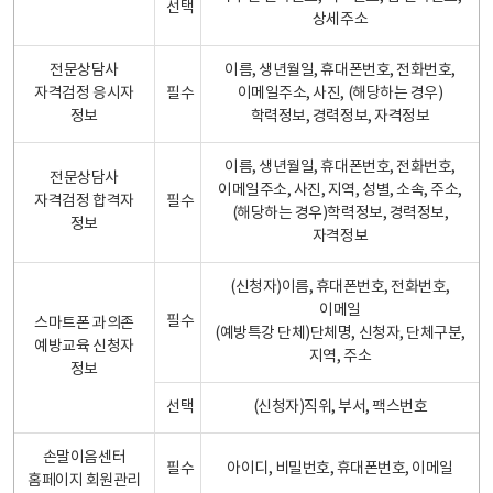
선택
상세주소
전문상담사
이름, 생년월일, 휴대폰번호, 전화번호,
자격검정 응시자
필수
이메일주소, 사진, (해당하는 경우)
정보
학력정보, 경력정보, 자격정보
이름, 생년월일, 휴대폰번호, 전화번호,
전문상담사
이메일주소, 사진, 지역, 성별, 소속, 주소,
자격검정 합격자
필수
(해당하는 경우)학력정보, 경력정보,
정보
자격정보
(신청자)이름, 휴대폰번호, 전화번호,
이메일
필수
스마트폰 과의존
(예방특강 단체)단체명, 신청자, 단체구분,
예방교육 신청자
지역, 주소
정보
선택
(신청자)직위, 부서, 팩스번호
손말이음센터
필수
아이디, 비밀번호, 휴대폰번호, 이메일
홈페이지 회원관리