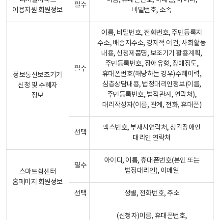
디지털서비스
이름, 휴대폰번호, 이메일, 아이디,
필수
이용지원 회원정보
비밀번호, 소속
이름, 비밀번호, 전화번호, 주민등록지
주소, 배송지주소, 경제적 여건, 사회활동
내용, 신청제품명, 보조기기 활용계획,
주민등록번호, 장애유형, 장애정도,
필수
휴대폰번호(해당하는 경우)수혜이력,
정보통신보조기기
심층상담내용, 법정대리인정보(이름,
신청 및 수혜자
주민등록번호, 법적관계, 연락처),
정보
대리작성자(이름, 관계, 전화, 휴대폰)
팩스번호, 부재시연락처, 청각장애인
선택
대리인 연락처
아이디, 이름, 휴대폰번호(본인 또는
필수
법정대리인), 이메일
스마트쉼센터
홈페이지 회원정보
선택
성별, 전화번호, 주소
(신청자)이름, 휴대폰번호,