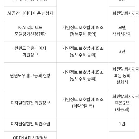
AI 공간 데이터 이용 신청자
회원탈퇴시까
K-AI 리더보드
개인정보 보호법 제15조
모델
모델평가신청현황
(정보주체 동의)
삭제시까지
원윈도우 홈페이지
개인정보 보호법 제15조
3년
회원정보
(정보주체 동의)
회원탈퇴시까
개인정보 보호법 제15조
원윈도우 홍보동의 현황
혹은 동의
(정보주체 동의)
철회시
회원탈퇴시까
개인정보 보호법 제15조
디지털집현전 회원정보
혹은 2년
(계약의이행)
(재동의)
디지털집현전 의견수렴
1년
OPEN API 신청정보