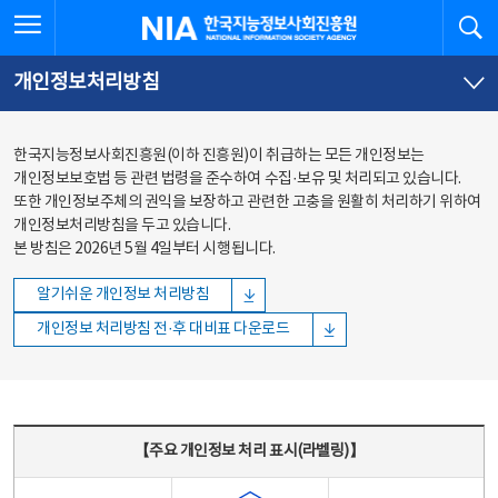
본문
전체메뉴
전체메뉴 열기
검
한국지능정보사회진흥원
바로가기
바로가기
개인정보처리방침
한국지능정보사회진흥원(이하 진흥원)이 취급하는 모든 개인정보는
개인정보보호법 등 관련 법령을 준수하여 수집·보유 및 처리되고 있습니다.
또한 개인정보주체의 권익을 보장하고 관련한 고충을 원활히 처리하기 위하여
개인정보처리방침을 두고 있습니다.
본 방침은 2026년 5월 4일부터 시행됩니다.
알기쉬운 개인정보 처리방침
개인정보 처리방침 전·후 대비표 다운로드
주요 개인정보 처리 표시(라벨링) - 주요 개인정보 처리 표시를 나타내는표
【주요 개인정보 처리 표시(라벨링)】