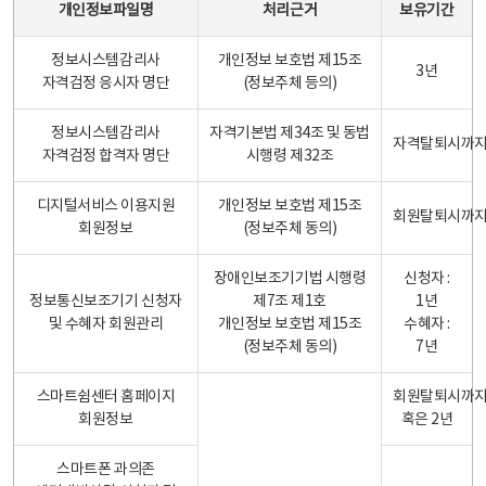
개인정보파일명
처리근거
보유기간
정보시스템감리사
개인정보 보호법 제15조
3년
자격검정 응시자 명단
(정보주체 등의)
정보시스템감리사
자격기본법 제34조 및 동법
자격탈퇴시까
자격검정 합격자 명단
시행령 제32조
디지털서비스 이용지원
개인정보 보호법 제15조
회원탈퇴시까
회원정보
(정보주체 동의)
장애인보조기기법 시행령
신청자 :
정보통신보조기기 신청자
제7조 제1호
1년
및 수혜자 회원관리
개인정보 보호법 제15조
수혜자 :
(정보주체 동의)
7년
스마트쉼센터 홈페이지
회원탈퇴시까
회원정보
혹은 2년
스마트폰 과의존