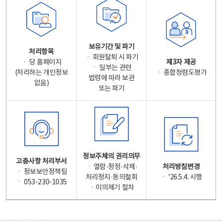
보유기간 및 파기
처리항목
ㆍ 회원탈퇴 시 파기
ㆍ 당 홈페이지
제3자 제공
ㆍ 일부는 관련
(처리하는 개인정보
ㆍ 종합청렴도평가
법령에 따라 보관
없음)
또는 파기
정보주체의 권리의무
고충사항 처리부서
ㆍ 열람·정정·삭제·
처리방침변경
ㆍ 정보보안정책팀
처리정지·동의철회
ㆍ '26.5.4. 시행
ㆍ 053-230-1035
ㆍ이의제기 절차