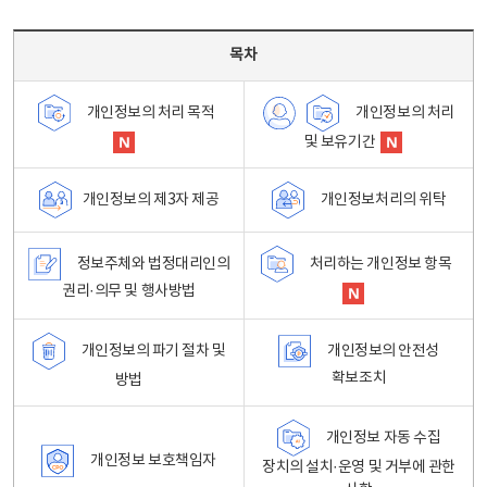
목차 - 개인정보 처리방침 목차를 나타내는표
목차
개인정보의 처리
개인정보의 처리 목적
및 보유기간
개인정보처리의 위탁
개인정보의 제3자 제공
정보주체와 법정대리인의
처리하는 개인정보 항목
권리·의무 및 행사방법
개인정보의 파기 절차 및
개인정보의 안전성
확보조치
방법
개인정보 자동 수집
개인정보 보호책임자
장치의 설치·운영 및 거부에 관한