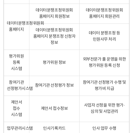
데이터분쟁조정위원회
데이터분쟁조정위원회
홈페이지 회원정보
홈페이지 회원관리
데이터분쟁조정위원회
홈페이지
데이터분쟁조정위원회
데이터 분쟁조정 등
홈페이지 분쟁조정 신청자
민원사무 처리
정보
평가위원
외부전문가 풀 운영을 위한
등록
평가위원 정보
평가위원 등록 신청
시스템
참여기관
참여기관 선정평가 수행 및
참여기관 선정평가 정보
선정평가시스템
평가비 지급
제안서
사업자 선정을 위한 평가·
접수
제안서 접수정보
심의 및 사업관리
시스템
업무관리시스템
인사기록카드
인사 업무 수행