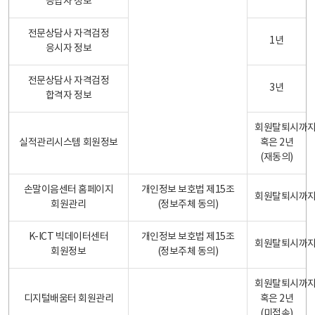
응답자 정보
전문상담사 자격검정
1년
응시자 정보
전문상담사 자격검정
3년
합격자 정보
회원탈퇴시까
실적관리시스템 회원정보
혹은 2년
(재동의)
손말이음센터 홈페이지
개인정보 보호법 제15조
회원탈퇴시까
회원관리
(정보주체 동의)
K-ICT 빅데이터센터
개인정보 보호법 제15조
회원탈퇴시까
회원정보
(정보주체 동의)
회원탈퇴시까
디지털배움터 회원관리
혹은 2년
(미접속)