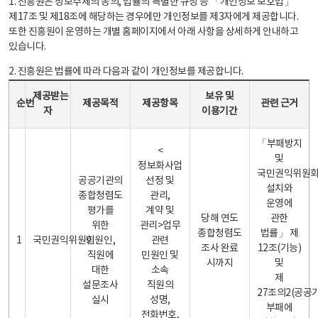
1. 진흥원은 정보주체의 동의, 법률의 특별한 규정 등 「개인정보 보호법」
제17조 및 제18조에 해당하는 경우에만 개인정보를 제3자에게 제공합니다.
또한 진흥원이 운영하는 개별 홈페이지에서 아래 사항을 상세하게 안내하고
있습니다.
2. 진흥원은 법률에 따라 다음과 같이 개인정보를 제공합니다.
개인정보 제공 안내표 - 순번, 제공받는자, 제공목적, 제공항목, 보유 및 이용기간 관련 근거로 구성
제공받는
보유 및
순번
제공목적
제공항목
관련 근거
자
이용기간
「부패방지
<
및
정보화사업
국민권익위원
공공기관의
선정 및
설치와
종합청렴도
관리,
운영에
평가를
계약 및
당해 연도
관한
위한
관리>업무
종합청렴도
법률」 제
1
국민권익위원회
민원인,
관련
조사 완료
12조(기능)
직원에
민원인 및
시까지
및
대한
소속
제
설문조사
직원의
27조의2(공공
실시
성명,
부패에
전화번호,