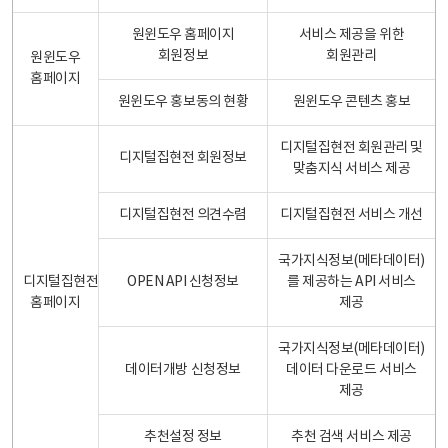
원윈도우 홈페이지
서비스 제공을 위한
회원정보
회원관리
원윈도우
홈페이지
원윈도우 홍보동의 현황
원윈도우 콘텐츠 홍보
디지털집현전 회원관리 및
디지털집현전 회원정보
맞춤지식 서비스 제공
디지털집현전 의견수렴
디지털집현전 서비스 개선
국가지식정보(메타데이터)
디지털집현전
OPEN API 신청정보
를 제공하는 API 서비스
홈페이지
제공
국가지식정보(메타데이터)
데이터개방 신청정보
데이터 다운로드 서비스
제공
추천설정 정보
추천 검색 서비스 제공