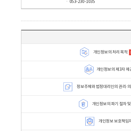
ㆍ 053-230-1035
목차 - 개인정보 처리방침 목차를 나타내는표
개인정보의 처리 목적
개인정보의 제3자 제
정보주체와 법정대리인의 권리·의
개인정보의 파기 절차 및
개인정보 보호책임