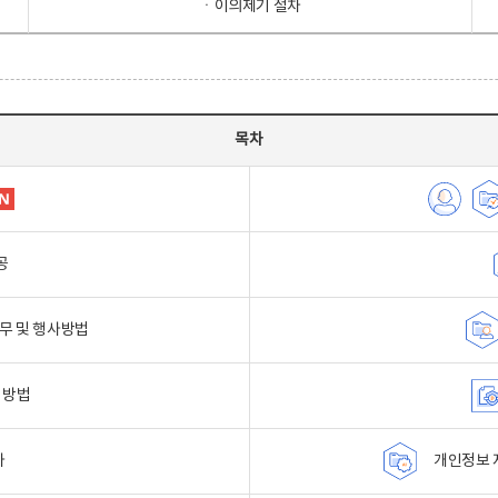
ㆍ이의제기 절차
목차
공
무 및 행사방법
 방법
자
개인정보 자