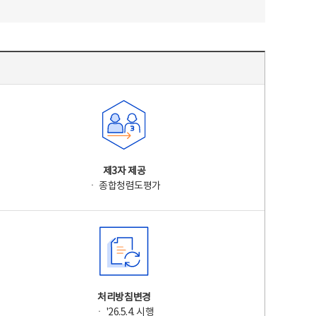
제3자 제공
ㆍ 종합청렴도평가
처리방침변경
ㆍ '26.5.4. 시행