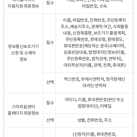
디지털서비스
이름, 휴대폰번호, 이메일, 아이디,
필수
이용지원 회원정보
비밀번호, 소속
이름, 비밀번호, 전화번호, 주민등록지
주소, 배송지주소, 경제적 여건, 사회활동
내용, 신청제품명, 보조기기 활용계획,
주민등록번호, 장애유형, 장애정도,
필수
휴대폰번호(해당하는 경우)수혜이력,
정보통신보조기기
심층상담내용, 법정대리인정보(이름,
신청 및 수혜자
주민등록번호, 법적관계, 연락처),
정보
대리작성자(이름, 관계, 전화, 휴대폰)
팩스번호, 부재시연락처, 청각장애인
선택
대리인 연락처
아이디, 이름, 휴대폰번호(본인 또는
필수
법정대리인), 이메일
스마트쉼센터
홈페이지 회원정보
선택
성별, 전화번호, 주소
(신청자)이름, 휴대폰번호,