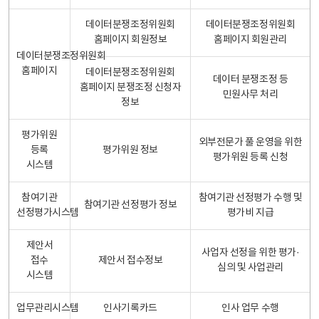
데이터분쟁조정위원회
데이터분쟁조정위원회
홈페이지 회원정보
홈페이지 회원관리
데이터분쟁조정위원회
홈페이지
데이터분쟁조정위원회
데이터 분쟁조정 등
홈페이지 분쟁조정 신청자
민원사무 처리
정보
평가위원
외부전문가 풀 운영을 위한
등록
평가위원 정보
평가위원 등록 신청
시스템
참여기관
참여기관 선정평가 수행 및
참여기관 선정평가 정보
선정평가시스템
평가비 지급
제안서
사업자 선정을 위한 평가·
접수
제안서 접수정보
심의 및 사업관리
시스템
업무관리시스템
인사기록카드
인사 업무 수행