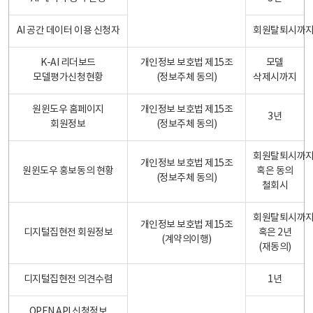
AI 공간 데이터 이용 신청자
회원탈퇴시까
K-AI 리더보드
개인정보 보호법 제15조
모델
모델평가신청현황
(정보주체 동의)
삭제시까지
원윈도우 홈페이지
개인정보 보호법 제15조
3년
회원정보
(정보주체 동의)
회원탈퇴시까
개인정보 보호법 제15조
원윈도우 홍보동의 현황
혹은 동의
(정보주체 동의)
철회시
회원탈퇴시까
개인정보 보호법 제15조
디지털집현전 회원정보
혹은 2년
(계약의이행)
(재동의)
디지털집현전 의견수렴
1년
OPEN API 신청정보