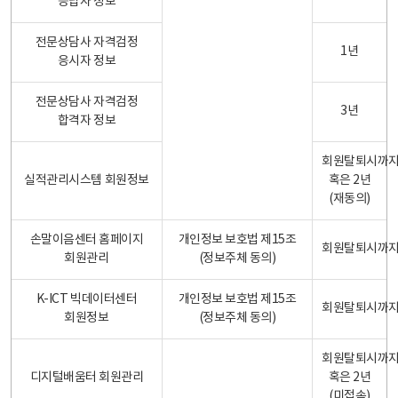
응답자 정보
전문상담사 자격검정
1년
응시자 정보
전문상담사 자격검정
3년
합격자 정보
회원탈퇴시까
실적관리시스템 회원정보
혹은 2년
(재동의)
손말이음센터 홈페이지
개인정보 보호법 제15조
회원탈퇴시까
회원관리
(정보주체 동의)
K-ICT 빅데이터센터
개인정보 보호법 제15조
회원탈퇴시까
회원정보
(정보주체 동의)
회원탈퇴시까
디지털배움터 회원관리
혹은 2년
(미접속)