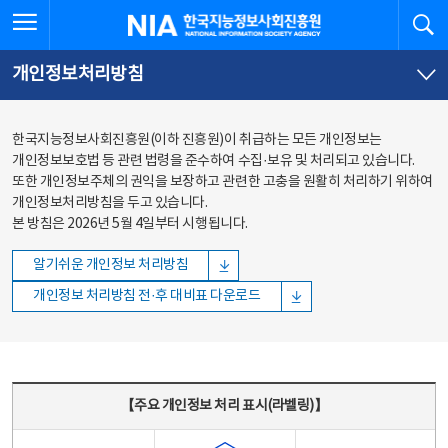
본문
전체메뉴
전체메뉴 열기
검
한국지능정보사회진흥원
바로가기
바로가기
개인정보처리방침
한국지능정보사회진흥원(이하 진흥원)이 취급하는 모든 개인정보는
개인정보보호법 등 관련 법령을 준수하여 수집·보유 및 처리되고 있습니다.
또한 개인정보주체의 권익을 보장하고 관련한 고충을 원활히 처리하기 위하여
개인정보처리방침을 두고 있습니다.
본 방침은 2026년 5월 4일부터 시행됩니다.
알기쉬운 개인정보 처리방침
개인정보 처리방침 전·후 대비표 다운로드
주요 개인정보 처리 표시(라벨링) - 주요 개인정보 처리 표시를 나타내는표
【주요 개인정보 처리 표시(라벨링)】