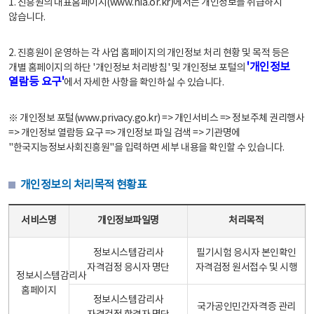
1. 진흥원의 대표홈페이지(www.nia.or.kr)에서는 개인정보를 취급하지
않습니다.
2. 진흥원이 운영하는 각 사업 홈페이지의 개인정보 처리 현황 및 목적 등은
'개인정보
개별 홈페이지의 하단 '개인정보 처리방침' 및 개인정보 포털의
열람등 요구'
에서 자세한 사항을 확인하실 수 있습니다.
※ 개인정보 포털(www.privacy.go.kr) => 개인서비스 => 정보주체 권리행사
=> 개인정보 열람등 요구 => 개인정보 파일 검색 => 기관명에
"한국지능정보사회진흥원"을 입력하면 세부 내용을 확인할 수 있습니다.
개인정보의 처리목적 현황표
개인정보의 처리목적 현황표 - 서비스명, 개인정보파일명, 처리목적으로 구성
서비스명
개인정보파일명
처리목적
정보시스템감리사
필기시험 응시자 본인확인
자격검정 응시자 명단
자격검정 원서접수 및 시행
정보시스템감리사
홈페이지
정보시스템감리사
국가공인민간자격증 관리