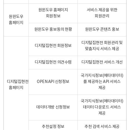
원윈도우 홈페이지
서비스 제공을 위한
회원정보
회원관리
원윈도우
홈페이지
원윈도우 홍보동의 현황
원윈도우 콘텐츠 홍보
디지털집현전 회원관리 및
디지털집현전 회원정보
맞춤지식 서비스 제공
디지털집현전 의견수렴
디지털집현전 서비스 개선
국가지식정보(메타데이터)
디지털집현전
OPEN API 신청정보
를 제공하는 API 서비스
홈페이지
제공
국가지식정보(메타데이터)
데이터개방 신청정보
데이터 다운로드 서비스
제공
추천설정 정보
추천 검색 서비스 제공