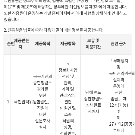
1. 진흥원은 정보주체의 동의, 법률의 특별한 규정 등 「개인정보 보호법」
제17조 및 제18조에 해당하는 경우에만 개인정보를 제3자에게 제공합니다.
또한 진흥원이 운영하는 개별 홈페이지에서 아래 사항을 상세하게 안내하고
있습니다.
2. 진흥원은 법률에 따라 다음과 같이 개인정보를 제공합니다.
개인정보 제공 안내표 - 순번, 제공받는자, 제공목적, 제공항목, 보유 및 이용기간 관련 근거로 구성
제공받는
보유 및
순번
제공목적
제공항목
관련 근거
자
이용기간
「부패방지
<
및
정보화사업
국민권익위원
공공기관의
선정 및
설치와
종합청렴도
관리,
운영에
평가를
계약 및
당해 연도
관한
위한
관리>업무
종합청렴도
법률」 제
1
국민권익위원회
민원인,
관련
조사 완료
12조(기능)
직원에
민원인 및
시까지
및
대한
소속
제
설문조사
직원의
27조의2(공공
실시
성명,
부패에
전화번호,