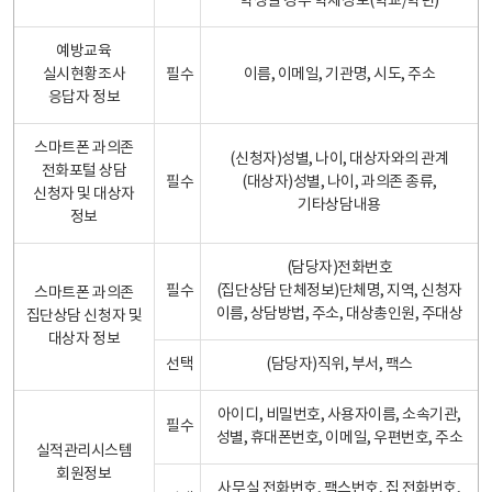
학생일 경우 학제정보(학교/학년)
예방교육
실시현황조사
필수
이름, 이메일, 기관명, 시도, 주소
응답자 정보
스마트폰 과의존
(신청자)성별, 나이, 대상자와의 관계
전화포털 상담
필수
(대상자)성별, 나이, 과의존 종류,
신청자 및 대상자
기타상담내용
정보
(담당자)전화번호
필수
(집단상담 단체정보)단체명, 지역, 신청자
스마트폰 과의존
이름, 상담방법, 주소, 대상총인원, 주대상
집단상담 신청자 및
대상자 정보
선택
(담당자)직위, 부서, 팩스
아이디, 비밀번호, 사용자이름, 소속기관,
필수
성별, 휴대폰번호, 이메일, 우편번호, 주소
실적관리시스템
회원정보
사무실 전화번호, 팩스번호, 집 전화번호,