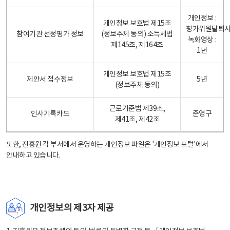
개인정보 :
개인정보 보호법 제15조
평가위원탈퇴
참여기관 선정평가 정보
(정보주체 동의) 소득세법
녹화영상 :
제145조, 제164조
1년
개인정보 보호법 제15조
제안서 접수정보
5년
(정보주체 동의)
근로기준법 제39조,
인사기록카드
준영구
제41조, 제42조
또한, 진흥원 각 부서에서 운영하는 개인정보 파일은
'개인정보 포털'
에서
안내하고 있습니다.
개인정보의 제3자 제공