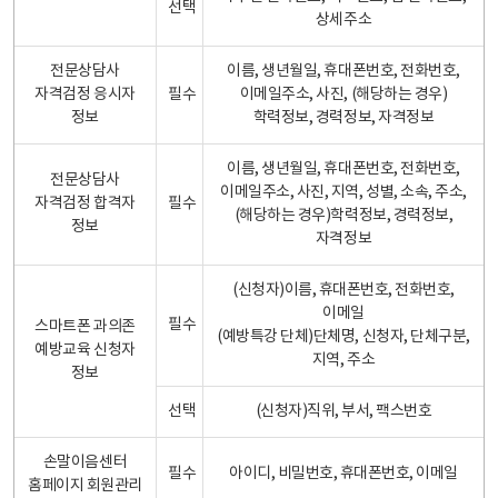
선택
상세주소
전문상담사
이름, 생년월일, 휴대폰번호, 전화번호,
자격검정 응시자
필수
이메일주소, 사진, (해당하는 경우)
정보
학력정보, 경력정보, 자격정보
이름, 생년월일, 휴대폰번호, 전화번호,
전문상담사
이메일주소, 사진, 지역, 성별, 소속, 주소,
자격검정 합격자
필수
(해당하는 경우)학력정보, 경력정보,
정보
자격정보
(신청자)이름, 휴대폰번호, 전화번호,
이메일
필수
스마트폰 과의존
(예방특강 단체)단체명, 신청자, 단체구분,
예방교육 신청자
지역, 주소
정보
선택
(신청자)직위, 부서, 팩스번호
손말이음센터
필수
아이디, 비밀번호, 휴대폰번호, 이메일
홈페이지 회원관리