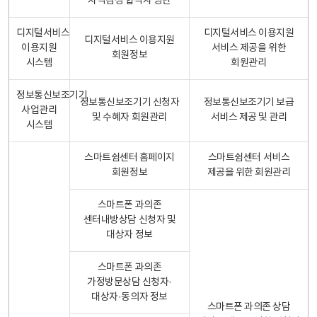
자격검정 합격자 명단
디지털서비스
디지털서비스 이용지원
디지털서비스 이용지원
이용지원
서비스 제공을 위한
회원정보
시스템
회원관리
정보통신보조기기
정보통신보조기기 신청자
정보통신보조기기 보급
사업관리
및 수혜자 회원관리
서비스 제공 및 관리
시스템
스마트쉼센터 홈페이지
스마트쉼센터 서비스
회원정보
제공을 위한 회원관리
스마트폰 과의존
센터내방상담 신청자 및
대상자 정보
스마트폰 과의존
가정방문상담 신청자·
대상자·동의자 정보
스마트폰 과의존 상담