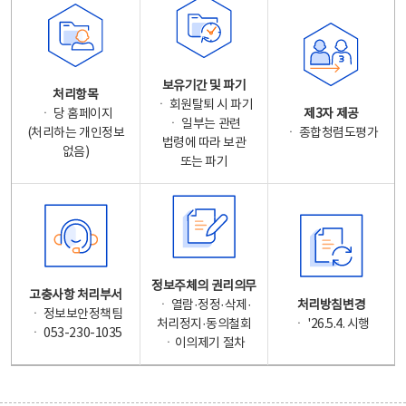
보유기간 및 파기
처리항목
ㆍ 회원탈퇴 시 파기
ㆍ 당 홈페이지
제3자 제공
ㆍ 일부는 관련
(처리하는 개인정보
ㆍ 종합청렴도평가
법령에 따라 보관
없음)
또는 파기
정보주체의 권리의무
고충사항 처리부서
ㆍ 열람·정정·삭제·
처리방침변경
ㆍ 정보보안정책팀
처리정지·동의철회
ㆍ '26.5.4. 시행
ㆍ 053-230-1035
ㆍ이의제기 절차