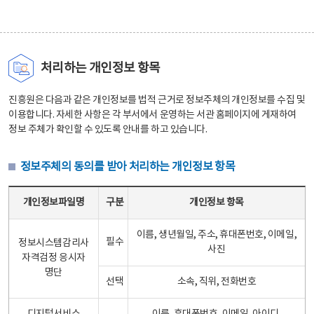
처리하는 개인정보 항목
진흥원은 다음과 같은 개인정보를 법적 근거로 정보주체의 개인정보를 수집 및
이용합니다. 자세한 사항은 각 부서에서 운영하는 서관 홈페이지에 게재하여
정보 주체가 확인할 수 있도록 안내를 하고 있습니다.
정보주체의 동의를 받아 처리하는 개인정보 항목
정보주체의 동의를 받아 처리하는 개인정보 항목 테이블 - 개인정보파일명, 구분, 개인정보 항목으로 구성
개인정보파일명
구분
개인정보 항목
이름, 생년월일, 주소, 휴대폰번호, 이메일,
필수
정보시스템감리사
사진
자격검정 응시자
명단
선택
소속, 직위, 전화번호