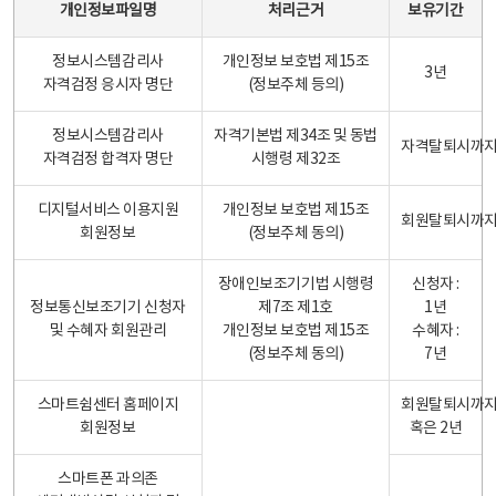
개인정보파일명
처리근거
보유기간
정보시스템감리사
개인정보 보호법 제15조
3년
자격검정 응시자 명단
(정보주체 등의)
정보시스템감리사
자격기본법 제34조 및 동법
자격탈퇴시까
자격검정 합격자 명단
시행령 제32조
디지털서비스 이용지원
개인정보 보호법 제15조
회원탈퇴시까
회원정보
(정보주체 동의)
장애인보조기기법 시행령
신청자 :
정보통신보조기기 신청자
제7조 제1호
1년
및 수혜자 회원관리
개인정보 보호법 제15조
수혜자 :
(정보주체 동의)
7년
스마트쉼센터 홈페이지
회원탈퇴시까
회원정보
혹은 2년
스마트폰 과의존