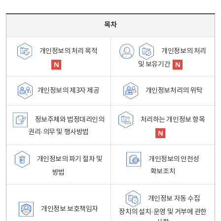
목차 - 개인정보 처리방침 목차를 나타내는표
목차
개인정보의 처리
개인정보의 처리 목적
및 보유기간
개인정보처리의 위탁
개인정보의 제3자 제공
정보주체와 법정대리인의
처리하는 개인정보 항목
권리·의무 및 행사방법
개인정보의 파기 절차 및
개인정보의 안전성
확보조치
방법
개인정보 자동 수집
개인정보 보호책임자
장치의 설치·운영 및 거부에 관한