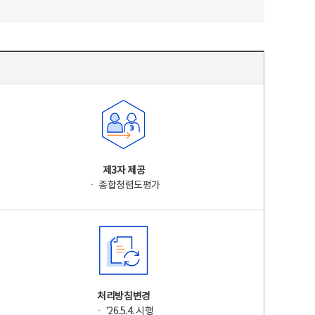
제3자 제공
ㆍ 종합청렴도평가
처리방침변경
ㆍ '26.5.4. 시행