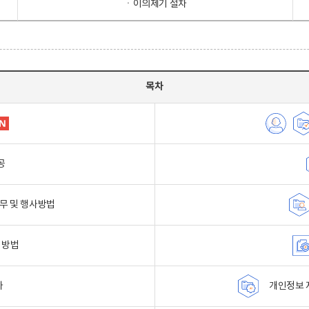
ㆍ이의제기 절차
목차
공
무 및 행사방법
 방법
자
개인정보 자