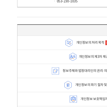
ㆍ 053-230-1035
목차 - 개인정보 처리방침 목차를 나타내는표
개인정보의 처리 목적
개인정보의 제3자 제
정보주체와 법정대리인의 권리·의
개인정보의 파기 절차 및
개인정보 보호책임