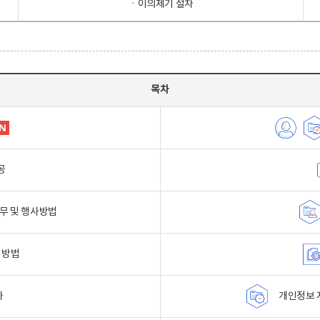
ㆍ이의제기 절차
목차
공
무 및 행사방법
 방법
자
개인정보 자