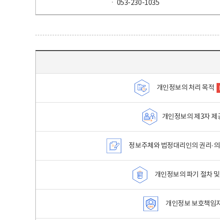
ㆍ 053-230-1035
목차 - 개인정보 처리방침 목차를 나타내는표
개인정보의 처리 목적
개인정보의 제3자 제
정보주체와 법정대리인의 권리·의
개인정보의 파기 절차 및
개인정보 보호책임