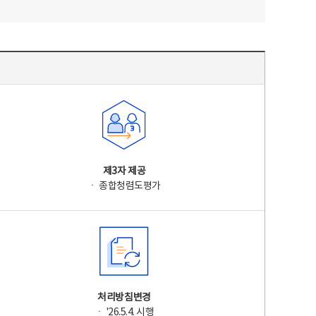
제3자 제공
ㆍ 종합청렴도평가
처리방침변경
ㆍ '26.5.4. 시행