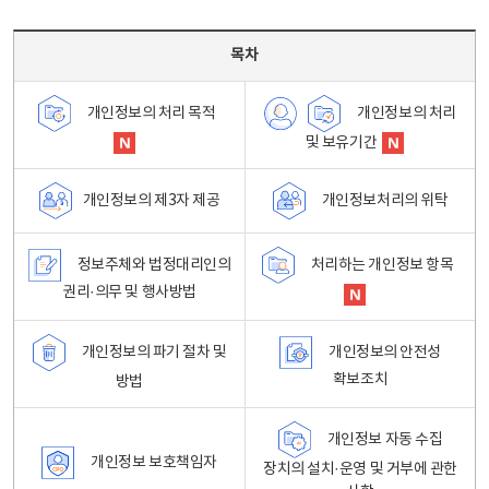
목차 - 개인정보 처리방침 목차를 나타내는표
목차
개인정보의 처리
개인정보의 처리 목적
및 보유기간
개인정보처리의 위탁
개인정보의 제3자 제공
정보주체와 법정대리인의
처리하는 개인정보 항목
권리·의무 및 행사방법
개인정보의 파기 절차 및
개인정보의 안전성
확보조치
방법
개인정보 자동 수집
개인정보 보호책임자
장치의 설치·운영 및 거부에 관한