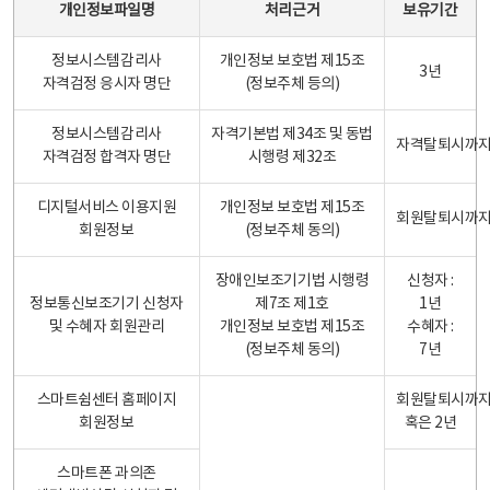
개인정보파일명
처리근거
보유기간
정보시스템감리사
개인정보 보호법 제15조
3년
자격검정 응시자 명단
(정보주체 등의)
정보시스템감리사
자격기본법 제34조 및 동법
자격탈퇴시까
자격검정 합격자 명단
시행령 제32조
디지털서비스 이용지원
개인정보 보호법 제15조
회원탈퇴시까
회원정보
(정보주체 동의)
장애인보조기기법 시행령
신청자 :
정보통신보조기기 신청자
제7조 제1호
1년
및 수혜자 회원관리
개인정보 보호법 제15조
수혜자 :
(정보주체 동의)
7년
스마트쉼센터 홈페이지
회원탈퇴시까
회원정보
혹은 2년
스마트폰 과의존