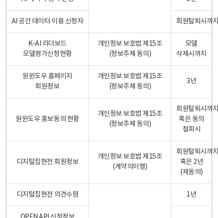
AI 공간 데이터 이용 신청자
회원탈퇴시까
K-AI 리더보드
개인정보 보호법 제15조
모델
모델평가신청현황
(정보주체 동의)
삭제시까지
원윈도우 홈페이지
개인정보 보호법 제15조
3년
회원정보
(정보주체 동의)
회원탈퇴시까
개인정보 보호법 제15조
원윈도우 홍보동의 현황
혹은 동의
(정보주체 동의)
철회시
회원탈퇴시까
개인정보 보호법 제15조
디지털집현전 회원정보
혹은 2년
(계약의이행)
(재동의)
디지털집현전 의견수렴
1년
OPEN API 신청정보