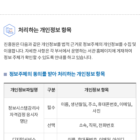
처리하는 개인정보 항목
진흥원은 다음과 같은 개인정보를 법적 근거로 정보주체의 개인정보를 수집 및
이용합니다. 자세한 사항은 각 부서에서 운영하는 서관 홈페이지에 게재하여
정보 주체가 확인할 수 있도록 안내를 하고 있습니다.
정보주체의 동의를 받아 처리하는 개인정보 항목
정보주체의 동의를 받아 처리하는 개인정보 항목 테이블 - 개인정보파일명, 구분, 개인정보 항목으로 구성
개인정보파일명
구분
개인정보 항목
이름, 생년월일, 주소, 휴대폰번호, 이메일,
필수
정보시스템감리사
사진
자격검정 응시자
명단
선택
소속, 직위, 전화번호