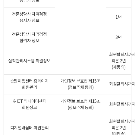
응답자 정보
전문상담사 자격검정
1년
응시자 정보
전문상담사 자격검정
3년
합격자 정보
회원탈퇴시까
실적관리시스템 회원정보
혹은 2년
(재동의)
손말이음센터 홈페이지
개인정보 보호법 제15조
회원탈퇴시까
회원관리
(정보주체 동의)
K-ICT 빅데이터센터
개인정보 보호법 제15조
회원탈퇴시까
회원정보
(정보주체 동의)
회원탈퇴시까
디지털배움터 회원관리
혹은 2년
(미접속)