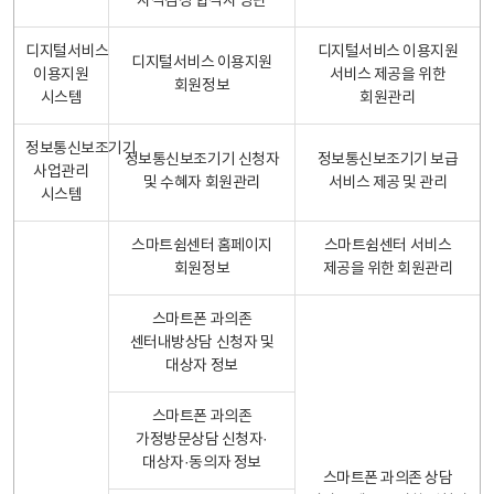
자격검정 합격자 명단
디지털서비스
디지털서비스 이용지원
디지털서비스 이용지원
이용지원
서비스 제공을 위한
회원정보
시스템
회원관리
정보통신보조기기
정보통신보조기기 신청자
정보통신보조기기 보급
사업관리
및 수혜자 회원관리
서비스 제공 및 관리
시스템
스마트쉼센터 홈페이지
스마트쉼센터 서비스
회원정보
제공을 위한 회원관리
스마트폰 과의존
센터내방상담 신청자 및
대상자 정보
스마트폰 과의존
가정방문상담 신청자·
대상자·동의자 정보
스마트폰 과의존 상담