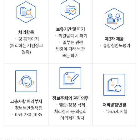
보유기간 및 파기
처리항목
ㆍ 회원탈퇴 시 파기
ㆍ 당 홈페이지
제3자 제공
ㆍ 일부는 관련
(처리하는 개인정보
ㆍ 종합청렴도평가
법령에 따라 보관
없음)
또는 파기
정보주체의 권리의무
고충사항 처리부서
ㆍ 열람·정정·삭제·
처리방침변경
ㆍ 정보보안정책팀
처리정지·동의철회
ㆍ '26.5.4. 시행
ㆍ 053-230-1035
ㆍ이의제기 절차