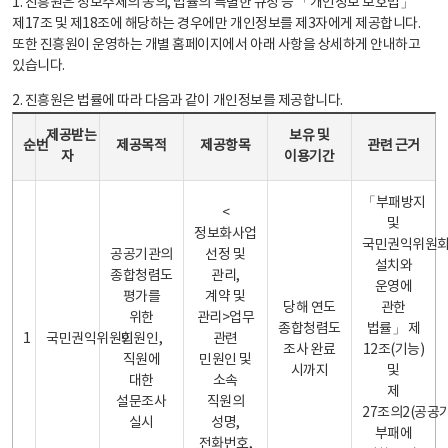
1. 진흥원은 정보주체의 동의, 법률의 특별한 규정 등 「개인정보 보호법」
제17조 및 제18조에 해당하는 경우에만 개인정보를 제3자에게 제공합니다.
또한 진흥원이 운영하는 개별 홈페이지에서 아래 사항을 상세하게 안내하고
있습니다.
2. 진흥원은 법률에 따라 다음과 같이 개인정보를 제공합니다.
개인정보 제공 안내표 - 순번, 제공받는자, 제공목적, 제공항목, 보유 및 이용기간 관련 근거로 구성
제공받는
보유 및
순번
제공목적
제공항목
관련 근거
자
이용기간
「부패방지
<
및
정보화사업
국민권익위원
공공기관의
선정 및
설치와
종합청렴도
관리,
운영에
평가를
계약 및
당해 연도
관한
위한
관리>업무
종합청렴도
법률」 제
1
국민권익위원회
민원인,
관련
조사 완료
12조(기능)
직원에
민원인 및
시까지
및
대한
소속
제
설문조사
직원의
27조의2(공공
실시
성명,
부패에
전화번호,