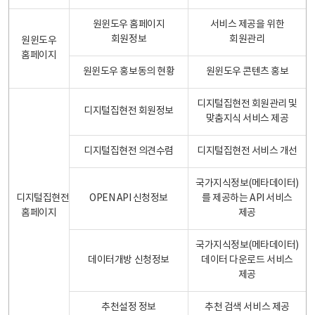
원윈도우 홈페이지
서비스 제공을 위한
회원정보
회원관리
원윈도우
홈페이지
원윈도우 홍보동의 현황
원윈도우 콘텐츠 홍보
디지털집현전 회원관리 및
디지털집현전 회원정보
맞춤지식 서비스 제공
디지털집현전 의견수렴
디지털집현전 서비스 개선
국가지식정보(메타데이터)
디지털집현전
OPEN API 신청정보
를 제공하는 API 서비스
홈페이지
제공
국가지식정보(메타데이터)
데이터개방 신청정보
데이터 다운로드 서비스
제공
추천설정 정보
추천 검색 서비스 제공