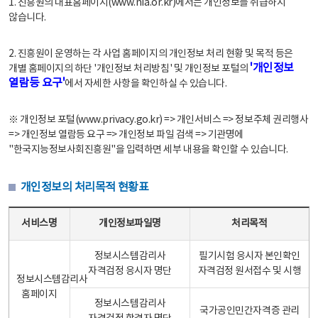
1. 진흥원의 대표홈페이지(www.nia.or.kr)에서는 개인정보를 취급하지
않습니다.
2. 진흥원이 운영하는 각 사업 홈페이지의 개인정보 처리 현황 및 목적 등은
'개인정보
개별 홈페이지의 하단 '개인정보 처리방침' 및 개인정보 포털의
열람등 요구'
에서 자세한 사항을 확인하실 수 있습니다.
※ 개인정보 포털(www.privacy.go.kr) => 개인서비스 => 정보주체 권리행사
=> 개인정보 열람등 요구 => 개인정보 파일 검색 => 기관명에
"한국지능정보사회진흥원"을 입력하면 세부 내용을 확인할 수 있습니다.
개인정보의 처리목적 현황표
개인정보의 처리목적 현황표 - 서비스명, 개인정보파일명, 처리목적으로 구성
서비스명
개인정보파일명
처리목적
정보시스템감리사
필기시험 응시자 본인확인
자격검정 응시자 명단
자격검정 원서접수 및 시행
정보시스템감리사
홈페이지
정보시스템감리사
국가공인민간자격증 관리