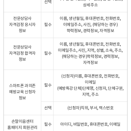
선택
상세주소
전문상담사
이름, 생년월일, 휴대폰번호, 전화번호,
자격검정 응시자
필수
이메일주소, 사진, (해당하는 경우)
정보
학력정보, 경력정보, 자격정보
이름, 생년월일, 휴대폰번호, 전화번호,
전문상담사
이메일주소, 사진, 지역, 성별, 소속, 주소,
자격검정 합격자
필수
(해당하는 경우)학력정보, 경력정보,
정보
자격정보
(신청자)이름, 휴대폰번호, 전화번호,
이메일
필수
스마트폰 과의존
(예방특강 단체)단체명, 신청자, 단체구분,
예방교육 신청자
지역, 주소
정보
선택
(신청자)직위, 부서, 팩스번호
손말이음센터
필수
아이디, 비밀번호, 휴대폰번호, 이메일
홈페이지 회원관리