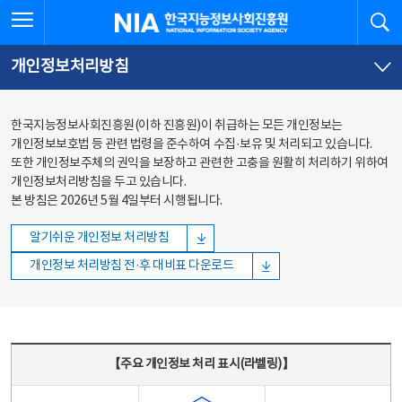
본문
전체메뉴
전체메뉴 열기
검
한국지능정보사회진흥원
바로가기
바로가기
개인정보처리방침
한국지능정보사회진흥원(이하 진흥원)이 취급하는 모든 개인정보는
개인정보보호법 등 관련 법령을 준수하여 수집·보유 및 처리되고 있습니다.
또한 개인정보주체의 권익을 보장하고 관련한 고충을 원활히 처리하기 위하여
개인정보처리방침을 두고 있습니다.
본 방침은 2026년 5월 4일부터 시행됩니다.
알기쉬운 개인정보 처리방침
개인정보 처리방침 전·후 대비표 다운로드
주요 개인정보 처리 표시(라벨링) - 주요 개인정보 처리 표시를 나타내는표
【주요 개인정보 처리 표시(라벨링)】