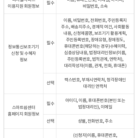
디지털서비스
이름, 휴대폰번호, 이메일, 아이디,
필수
이용지원 회원정보
비밀번호, 소속
이름, 비밀번호, 전화번호, 주민등록지
주소, 배송지주소, 경제적 여건, 사회활동
내용, 신청제품명, 보조기기 활용계획,
주민등록번호, 장애유형, 장애정도,
필수
휴대폰번호(해당하는 경우)수혜이력,
정보통신보조기기
심층상담내용, 법정대리인정보(이름,
신청 및 수혜자
주민등록번호, 법적관계, 연락처),
정보
대리작성자(이름, 관계, 전화, 휴대폰)
팩스번호, 부재시연락처, 청각장애인
선택
대리인 연락처
아이디, 이름, 휴대폰번호(본인 또는
필수
법정대리인), 이메일
스마트쉼센터
홈페이지 회원정보
선택
성별, 전화번호, 주소
(신청자)이름, 휴대폰번호,