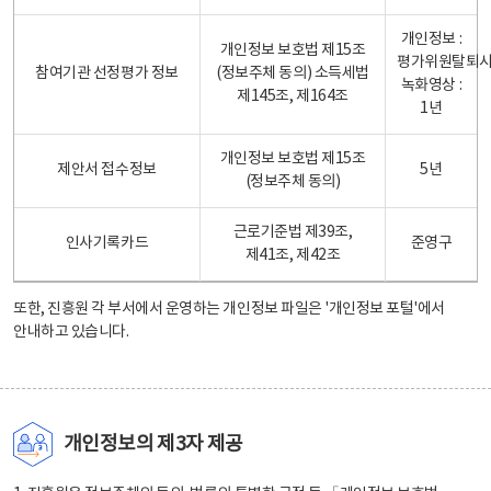
개인정보 :
개인정보 보호법 제15조
평가위원탈퇴
참여기관 선정평가 정보
(정보주체 동의) 소득세법
녹화영상 :
제145조, 제164조
1년
개인정보 보호법 제15조
제안서 접수정보
5년
(정보주체 동의)
근로기준법 제39조,
인사기록카드
준영구
제41조, 제42조
또한, 진흥원 각 부서에서 운영하는 개인정보 파일은
'개인정보 포털'
에서
안내하고 있습니다.
개인정보의 제3자 제공