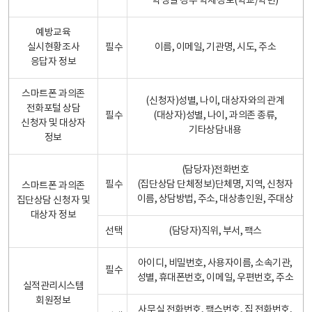
학생일 경우 학제정보(학교/학년)
예방교육
실시현황조사
필수
이름, 이메일, 기관명, 시도, 주소
응답자 정보
스마트폰 과의존
(신청자)성별, 나이, 대상자와의 관계
전화포털 상담
필수
(대상자)성별, 나이, 과의존 종류,
신청자 및 대상자
기타상담내용
정보
(담당자)전화번호
필수
(집단상담 단체정보)단체명, 지역, 신청자
스마트폰 과의존
이름, 상담방법, 주소, 대상총인원, 주대상
집단상담 신청자 및
대상자 정보
선택
(담당자)직위, 부서, 팩스
아이디, 비밀번호, 사용자이름, 소속기관,
필수
성별, 휴대폰번호, 이메일, 우편번호, 주소
실적관리시스템
회원정보
사무실 전화번호, 팩스번호, 집 전화번호,