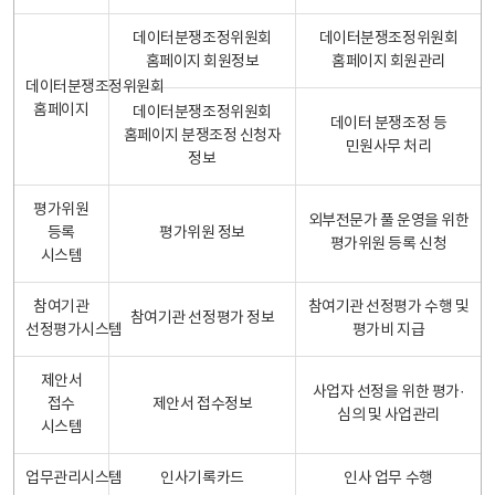
데이터분쟁조정위원회
데이터분쟁조정위원회
홈페이지 회원정보
홈페이지 회원관리
데이터분쟁조정위원회
홈페이지
데이터분쟁조정위원회
데이터 분쟁조정 등
홈페이지 분쟁조정 신청자
민원사무 처리
정보
평가위원
외부전문가 풀 운영을 위한
등록
평가위원 정보
평가위원 등록 신청
시스템
참여기관
참여기관 선정평가 수행 및
참여기관 선정평가 정보
선정평가시스템
평가비 지급
제안서
사업자 선정을 위한 평가·
접수
제안서 접수정보
심의 및 사업관리
시스템
업무관리시스템
인사기록카드
인사 업무 수행