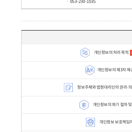
ㆍ 053-230-1035
목차 - 개인정보 처리방침 목차를 나타내는표
개인정보의 처리 목적
개인정보의 제3자 제
정보주체와 법정대리인의 권리·의
개인정보의 파기 절차 및
개인정보 보호책임