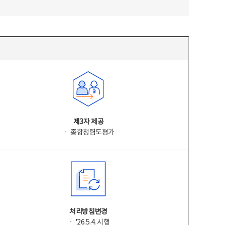
제3자 제공
ㆍ 종합청렴도평가
처리방침변경
ㆍ '26.5.4. 시행