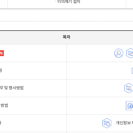
ㆍ이의제기 절차
목차
공
무 및 행사방법
 방법
자
개인정보 자