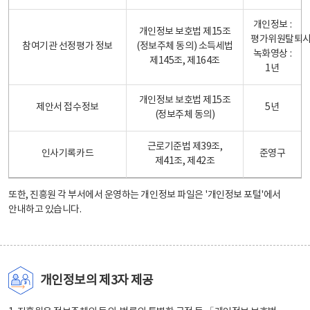
개인정보 :
개인정보 보호법 제15조
평가위원탈퇴
참여기관 선정평가 정보
(정보주체 동의) 소득세법
녹화영상 :
제145조, 제164조
1년
개인정보 보호법 제15조
제안서 접수정보
5년
(정보주체 동의)
근로기준법 제39조,
인사기록카드
준영구
제41조, 제42조
또한, 진흥원 각 부서에서 운영하는 개인정보 파일은
'개인정보 포털'
에서
안내하고 있습니다.
개인정보의 제3자 제공