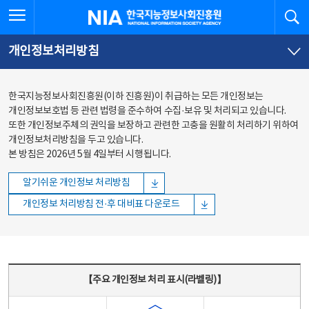
본문
전체메뉴
전체메뉴 열기
검
한국지능정보사회진흥원
바로가기
바로가기
개인정보처리방침
한국지능정보사회진흥원(이하 진흥원)이 취급하는 모든 개인정보는
개인정보보호법 등 관련 법령을 준수하여 수집·보유 및 처리되고 있습니다.
또한 개인정보주체의 권익을 보장하고 관련한 고충을 원활히 처리하기 위하여
개인정보처리방침을 두고 있습니다.
본 방침은 2026년 5월 4일부터 시행됩니다.
알기쉬운 개인정보 처리방침
개인정보 처리방침 전·후 대비표 다운로드
주요 개인정보 처리 표시(라벨링) - 주요 개인정보 처리 표시를 나타내는표
【주요 개인정보 처리 표시(라벨링)】