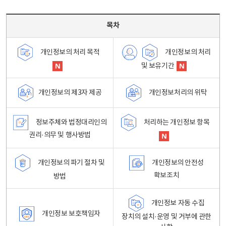
목차 - 개인정보 처리방침 목차를 나타내는표
목차
개인정보의 처리
개인정보의 처리 목적
및 보유기간
개인정보처리의 위탁
개인정보의 제3자 제공
정보주체와 법정대리인의
처리하는 개인정보 항목
권리·의무 및 행사방법
개인정보의 파기 절차 및
개인정보의 안전성
확보조치
방법
개인정보 자동 수집
개인정보 보호책임자
장치의 설치·운영 및 거부에 관한