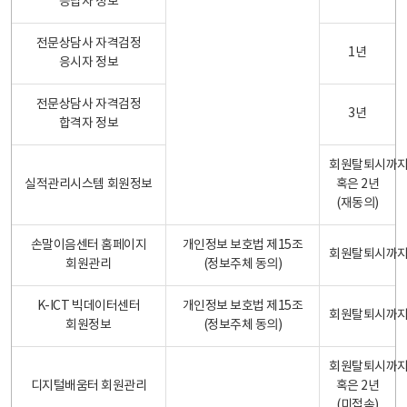
응답자 정보
전문상담사 자격검정
1년
응시자 정보
전문상담사 자격검정
3년
합격자 정보
회원탈퇴시까
실적관리시스템 회원정보
혹은 2년
(재동의)
손말이음센터 홈페이지
개인정보 보호법 제15조
회원탈퇴시까
회원관리
(정보주체 동의)
K-ICT 빅데이터센터
개인정보 보호법 제15조
회원탈퇴시까
회원정보
(정보주체 동의)
회원탈퇴시까
디지털배움터 회원관리
혹은 2년
(미접속)