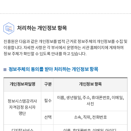
처리하는 개인정보 항목
진흥원은 다음과 같은 개인정보를 법적 근거로 정보주체의 개인정보를 수집 및
이용합니다. 자세한 사항은 각 부서에서 운영하는 서관 홈페이지에 게재하여
정보 주체가 확인할 수 있도록 안내를 하고 있습니다.
정보주체의 동의를 받아 처리하는 개인정보 항목
정보주체의 동의를 받아 처리하는 개인정보 항목 테이블 - 개인정보파일명, 구분, 개인정보 항목으로 구성
개인정보파일명
구분
개인정보 항목
이름, 생년월일, 주소, 휴대폰번호, 이메일,
필수
정보시스템감리사
사진
자격검정 응시자
명단
선택
소속, 직위, 전화번호