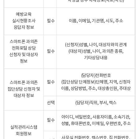
학생일 경우 학제정보(학교/학년)
예방교육
실시현황조사
필수
이름, 이메일, 기관명, 시도, 주소
응답자 정보
스마트폰 과의존
(신청자)성별, 나이, 대상자와의 관계
전화포털 상담
필수
(대상자)성별, 나이, 과의존 종류,
신청자 및 대상자
기타상담내용
정보
(담당자)전화번호
필수
(집단상담 단체정보)단체명, 지역, 신청자
스마트폰 과의존
이름, 상담방법, 주소, 대상총인원, 주대상
집단상담 신청자 및
대상자 정보
선택
(담당자)직위, 부서, 팩스
아이디, 비밀번호, 사용자이름, 소속기관,
필수
성별, 휴대폰번호, 이메일, 우편번호, 주소
실적관리시스템
회원정보
사무실 전화번호, 팩스번호, 집 전화번호,