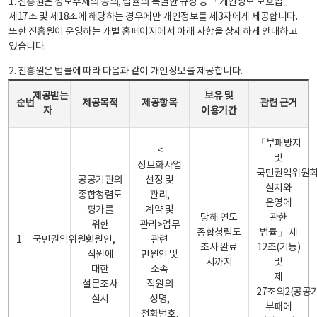
1. 진흥원은 정보주체의 동의, 법률의 특별한 규정 등 「개인정보 보호법」
제17조 및 제18조에 해당하는 경우에만 개인정보를 제3자에게 제공합니다.
또한 진흥원이 운영하는 개별 홈페이지에서 아래 사항을 상세하게 안내하고
있습니다.
2. 진흥원은 법률에 따라 다음과 같이 개인정보를 제공합니다.
개인정보 제공 안내표 - 순번, 제공받는자, 제공목적, 제공항목, 보유 및 이용기간 관련 근거로 구성
제공받는
보유 및
순번
제공목적
제공항목
관련 근거
자
이용기간
「부패방지
<
및
정보화사업
국민권익위원
공공기관의
선정 및
설치와
종합청렴도
관리,
운영에
평가를
계약 및
당해 연도
관한
위한
관리>업무
종합청렴도
법률」 제
1
국민권익위원회
민원인,
관련
조사 완료
12조(기능)
직원에
민원인 및
시까지
및
대한
소속
제
설문조사
직원의
27조의2(공공
실시
성명,
부패에
전화번호,