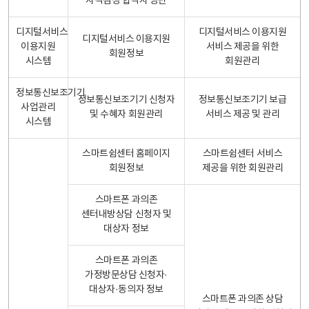
자격검정 합격자 명단
디지털서비스
디지털서비스 이용지원
디지털서비스 이용지원
이용지원
서비스 제공을 위한
회원정보
시스템
회원관리
정보통신보조기기
정보통신보조기기 신청자
정보통신보조기기 보급
사업관리
및 수혜자 회원관리
서비스 제공 및 관리
시스템
스마트쉼센터 홈페이지
스마트쉼센터 서비스
회원정보
제공을 위한 회원관리
스마트폰 과의존
센터내방상담 신청자 및
대상자 정보
스마트폰 과의존
가정방문상담 신청자·
대상자·동의자 정보
스마트폰 과의존 상담