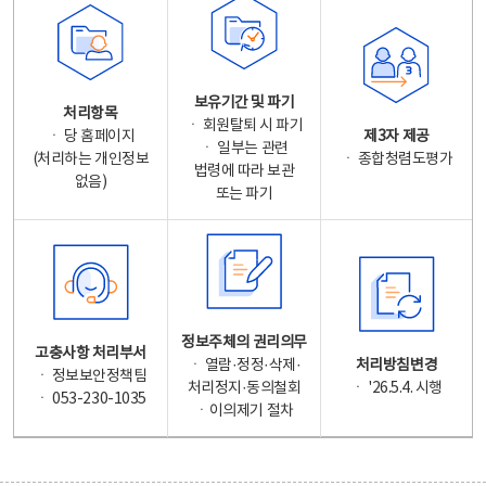
보유기간 및 파기
처리항목
ㆍ 회원탈퇴 시 파기
ㆍ 당 홈페이지
제3자 제공
ㆍ 일부는 관련
(처리하는 개인정보
ㆍ 종합청렴도평가
법령에 따라 보관
없음)
또는 파기
정보주체의 권리의무
고충사항 처리부서
ㆍ 열람·정정·삭제·
처리방침변경
ㆍ 정보보안정책팀
처리정지·동의철회
ㆍ '26.5.4. 시행
ㆍ 053-230-1035
ㆍ이의제기 절차