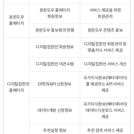
원윈도우 홈페이지
서비스 제공을 위한
회원정보
회원관리
원윈도우
홈페이지
원윈도우 홍보동의 현황
원윈도우 콘텐츠 홍보
디지털집현전 회원관리 및
디지털집현전 회원정보
맞춤지식 서비스 제공
디지털집현전 의견수렴
디지털집현전 서비스 개선
국가지식정보(메타데이터)
디지털집현전
OPEN API 신청정보
를 제공하는 API 서비스
홈페이지
제공
국가지식정보(메타데이터)
데이터개방 신청정보
데이터 다운로드 서비스
제공
추천설정 정보
추천 검색 서비스 제공