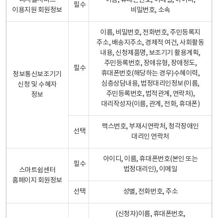
디지털서비스
이름, 휴대폰번호, 이메일, 아이디,
필수
이용지원 회원정보
비밀번호, 소속
이름, 비밀번호, 전화번호, 주민등록지
주소, 배송지주소, 경제적 여건, 사회활동
내용, 신청제품명, 보조기기 활용계획,
주민등록번호, 장애유형, 장애정도,
필수
휴대폰번호(해당하는 경우)수혜이력,
정보통신보조기기
심층상담내용, 법정대리인정보(이름,
신청 및 수혜자
주민등록번호, 법적관계, 연락처),
정보
대리작성자(이름, 관계, 전화, 휴대폰)
팩스번호, 부재시연락처, 청각장애인
선택
대리인 연락처
아이디, 이름, 휴대폰번호(본인 또는
필수
법정대리인), 이메일
스마트쉼센터
홈페이지 회원정보
선택
성별, 전화번호, 주소
(신청자)이름, 휴대폰번호,