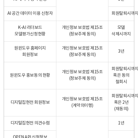
AI 공간 데이터 이용 신청자
회원탈퇴시까
K-AI 리더보드
개인정보 보호법 제15조
모델
모델평가신청현황
(정보주체 동의)
삭제시까지
원윈도우 홈페이지
개인정보 보호법 제15조
3년
회원정보
(정보주체 동의)
회원탈퇴시까
개인정보 보호법 제15조
원윈도우 홍보동의 현황
혹은 동의
(정보주체 동의)
철회시
회원탈퇴시까
개인정보 보호법 제15조
디지털집현전 회원정보
혹은 2년
(계약의이행)
(재동의)
디지털집현전 의견수렴
1년
OPEN API 신청정보