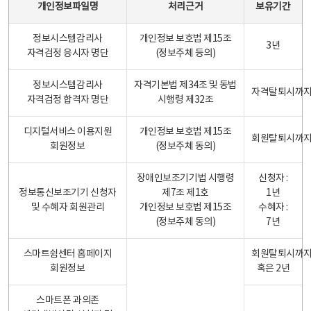
개인정보파일명
처리근거
보유기간
정보시스템감리사
개인정보 보호법 제15조
3년
자격검정 응시자 명단
(정보주체 등의)
정보시스템감리사
자격기본법 제34조 및 동법
자격탈퇴시까
자격검정 합격자 명단
시행령 제32조
디지털서비스 이용지원
개인정보 보호법 제15조
회원탈퇴시까
회원정보
(정보주체 동의)
장애인보조기기법 시행령
신청자 :
정보통신보조기기 신청자
제7조 제1호
1년
및 수혜자 회원관리
개인정보 보호법 제15조
수혜자 :
(정보주체 동의)
7년
스마트쉼센터 홈페이지
회원탈퇴시까
회원정보
혹은 2년
스마트폰 과의존