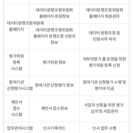
데이터분쟁조정위원회
데이터분쟁조정위원회
홈페이지 회원정보
홈페이지 회원관리
데이터분쟁조정위원회
홈페이지
데이터분쟁조정위원회
데이터 분쟁조정 등
홈페이지 분쟁조정 신청자
민원사무 처리
정보
평가위원
외부전문가 풀 운영을 위한
등록
평가위원 정보
평가위원 등록 신청
시스템
참여기관
참여기관 선정평가 수행 및
참여기관 선정평가 정보
선정평가시스템
평가비 지급
제안서
사업자 선정을 위한 평가·
접수
제안서 접수정보
심의 및 사업관리
시스템
업무관리시스템
인사기록카드
인사 업무 수행