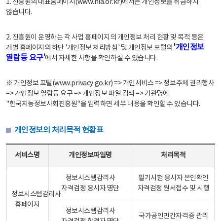
1. 진흥원의 대표홈페이지(www.nia.or.kr)에서는 개인정보를 취급하지
않습니다.
2. 진흥원이 운영하는 각 사업 홈페이지의 개인정보 처리 현황 및 목적 등은
'개인정보
개별 홈페이지의 하단 '개인정보 처리방침' 및 개인정보 포털의
열람등 요구'
에서 자세한 사항을 확인하실 수 있습니다.
※ 개인정보 포털(www.privacy.go.kr) => 개인서비스 => 정보주체 권리행사
=> 개인정보 열람등 요구 => 개인정보 파일 검색 => 기관명에
"한국지능정보사회진흥원"을 입력하면 세부 내용을 확인할 수 있습니다.
개인정보의 처리목적 현황표
개인정보의 처리목적 현황표 - 서비스명, 개인정보파일명, 처리목적으로 구성
서비스명
개인정보파일명
처리목적
정보시스템감리사
필기시험 응시자 본인확인
자격검정 응시자 명단
자격검정 원서접수 및 시행
정보시스템감리사
홈페이지
정보시스템감리사
국가공인민간자격증 관리