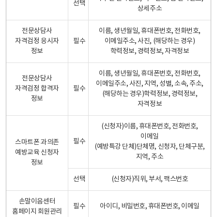
선택
상세주소
전문상담사
이름, 생년월일, 휴대폰번호, 전화번호,
자격검정 응시자
필수
이메일주소, 사진, (해당하는 경우)
정보
학력정보, 경력정보, 자격정보
이름, 생년월일, 휴대폰번호, 전화번호,
전문상담사
이메일주소, 사진, 지역, 성별, 소속, 주소,
자격검정 합격자
필수
(해당하는 경우)학력정보, 경력정보,
정보
자격정보
(신청자)이름, 휴대폰번호, 전화번호,
이메일
필수
스마트폰 과의존
(예방특강 단체)단체명, 신청자, 단체구분,
예방교육 신청자
지역, 주소
정보
선택
(신청자)직위, 부서, 팩스번호
손말이음센터
필수
아이디, 비밀번호, 휴대폰번호, 이메일
홈페이지 회원관리