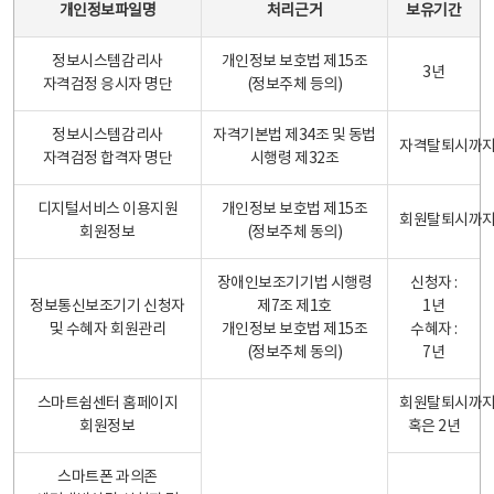
개인정보파일명
처리근거
보유기간
정보시스템감리사
개인정보 보호법 제15조
3년
자격검정 응시자 명단
(정보주체 등의)
정보시스템감리사
자격기본법 제34조 및 동법
자격탈퇴시까
자격검정 합격자 명단
시행령 제32조
디지털서비스 이용지원
개인정보 보호법 제15조
회원탈퇴시까
회원정보
(정보주체 동의)
장애인보조기기법 시행령
신청자 :
정보통신보조기기 신청자
제7조 제1호
1년
및 수혜자 회원관리
개인정보 보호법 제15조
수혜자 :
(정보주체 동의)
7년
스마트쉼센터 홈페이지
회원탈퇴시까
회원정보
혹은 2년
스마트폰 과의존