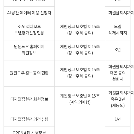
AI 공간 데이터 이용 신청자
회원탈퇴시까
K-AI 리더보드
개인정보 보호법 제15조
모델
모델평가신청현황
(정보주체 동의)
삭제시까지
원윈도우 홈페이지
개인정보 보호법 제15조
3년
회원정보
(정보주체 동의)
회원탈퇴시까
개인정보 보호법 제15조
원윈도우 홍보동의 현황
혹은 동의
(정보주체 동의)
철회시
회원탈퇴시까
개인정보 보호법 제15조
디지털집현전 회원정보
혹은 2년
(계약의이행)
(재동의)
디지털집현전 의견수렴
1년
OPEN API 신청정보