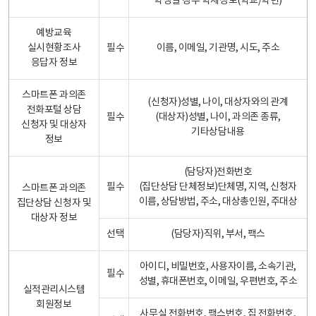
학생일 경우 학제정보(학교/학년)
예방교육
실시현황조사
필수
이름, 이메일, 기관명, 시도, 주소
응답자 정보
스마트폰 과의존
(신청자)성별, 나이, 대상자와의 관계
전화포털 상담
필수
(대상자)성별, 나이, 과의존 종류,
신청자 및 대상자
기타상담내용
정보
(담당자)전화번호
필수
(집단상담 단체정보)단체명, 지역, 신청자
스마트폰 과의존
이름, 상담방법, 주소, 대상총인원, 주대상
집단상담 신청자 및
대상자 정보
선택
(담당자)직위, 부서, 팩스
아이디, 비밀번호, 사용자이름, 소속기관,
필수
성별, 휴대폰번호, 이메일, 우편번호, 주소
실적관리시스템
회원정보
사무실 전화번호, 팩스번호, 집 전화번호,