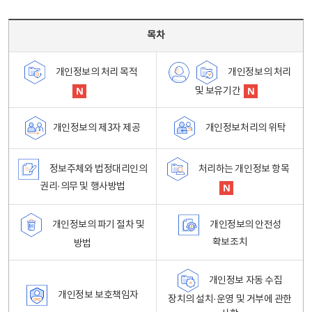
목차 - 개인정보 처리방침 목차를 나타내는표
목차
개인정보의 처리
개인정보의 처리 목적
및 보유기간
개인정보처리의 위탁
개인정보의 제3자 제공
정보주체와 법정대리인의
처리하는 개인정보 항목
권리·의무 및 행사방법
개인정보의 파기 절차 및
개인정보의 안전성
확보조치
방법
개인정보 자동 수집
개인정보 보호책임자
장치의 설치·운영 및 거부에 관한