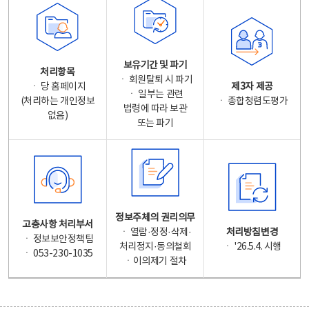
보유기간 및 파기
처리항목
ㆍ 회원탈퇴 시 파기
ㆍ 당 홈페이지
제3자 제공
ㆍ 일부는 관련
(처리하는 개인정보
ㆍ 종합청렴도평가
법령에 따라 보관
없음)
또는 파기
정보주체의 권리의무
고충사항 처리부서
ㆍ 열람·정정·삭제·
처리방침변경
ㆍ 정보보안정책팀
처리정지·동의철회
ㆍ '26.5.4. 시행
ㆍ 053-230-1035
ㆍ이의제기 절차