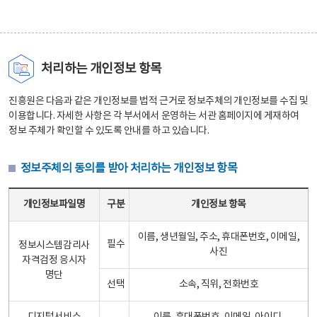
처리하는 개인정보 항목
진흥원은 다음과 같은 개인정보를 법적 근거로 정보주체의 개인정보를 수집 및
이용합니다. 자세한 사항은 각 부서에서 운영하는 서관 홈페이지에 게재하여
정보 주체가 확인할 수 있도록 안내를 하고 있습니다.
정보주체의 동의를 받아 처리하는 개인정보 항목
정보주체의 동의를 받아 처리하는 개인정보 항목 테이블 - 개인정보파일명, 구분, 개인정보 항목으로 구성
개인정보파일명
구분
개인정보 항목
이름, 생년월일, 주소, 휴대폰번호, 이메일,
필수
정보시스템감리사
사진
자격검정 응시자
명단
선택
소속, 직위, 전화번호