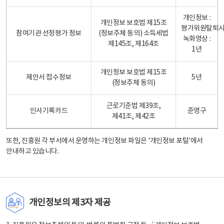
개인정보 :
개인정보 보호법 제15조
평가위원탈퇴
참여기관 선정평가 정보
(정보주체 동의) 소득세법
녹화영상 :
제145조, 제164조
1년
개인정보 보호법 제15조
제안서 접수정보
5년
(정보주체 동의)
근로기준법 제39조,
인사기록카드
준영구
제41조, 제42조
또한, 진흥원 각 부서에서 운영하는 개인정보 파일은
'개인정보 포털'
에서
안내하고 있습니다.
개인정보의 제3자 제공