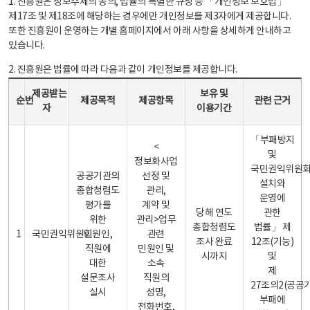
1. 진흥원은 정보주체의 동의, 법률의 특별한 규정 등 「개인정보 보호법」
제17조 및 제18조에 해당하는 경우에만 개인정보를 제3자에게 제공합니다.
또한 진흥원이 운영하는 개별 홈페이지에서 아래 사항을 상세하게 안내하고
있습니다.
2. 진흥원은 법률에 따라 다음과 같이 개인정보를 제공합니다.
개인정보 제공 안내표 - 순번, 제공받는자, 제공목적, 제공항목, 보유 및 이용기간 관련 근거로 구성
제공받는
보유 및
순번
제공목적
제공항목
관련 근거
자
이용기간
「부패방지
<
및
정보화사업
국민권익위원
공공기관의
선정 및
설치와
종합청렴도
관리,
운영에
평가를
계약 및
당해 연도
관한
위한
관리>업무
종합청렴도
법률」 제
1
국민권익위원회
민원인,
관련
조사 완료
12조(기능)
직원에
민원인 및
시까지
및
대한
소속
제
설문조사
직원의
27조의2(공공
실시
성명,
부패에
전화번호,