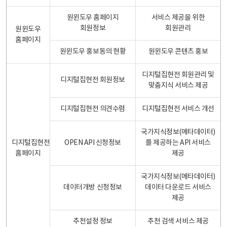
원윈도우 홈페이지
서비스 제공을 위한
회원정보
회원관리
원윈도우
홈페이지
원윈도우 홍보동의 현황
원윈도우 콘텐츠 홍보
디지털집현전 회원관리 및
디지털집현전 회원정보
맞춤지식 서비스 제공
디지털집현전 의견수렴
디지털집현전 서비스 개선
국가지식정보(메타데이터)
디지털집현전
OPEN API 신청정보
를 제공하는 API 서비스
홈페이지
제공
국가지식정보(메타데이터)
데이터개방 신청정보
데이터 다운로드 서비스
제공
추천설정 정보
추천 검색 서비스 제공