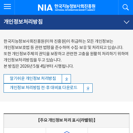
본문
전체메뉴
전체메뉴 열기
검
한국지능정보사회진흥원
바로가기
바로가기
개인정보처리방침
한국지능정보사회진흥원(이하 진흥원)이 취급하는 모든 개인정보는
개인정보보호법 등 관련 법령을 준수하여 수집·보유 및 처리되고 있습니다.
또한 개인정보주체의 권익을 보장하고 관련한 고충을 원활히 처리하기 위하여
개인정보처리방침을 두고 있습니다.
본 방침은 2026년 5월 4일부터 시행됩니다.
알기쉬운 개인정보 처리방침
개인정보 처리방침 전·후 대비표 다운로드
주요 개인정보 처리 표시(라벨링) - 주요 개인정보 처리 표시를 나타내는표
【주요 개인정보 처리 표시(라벨링)】