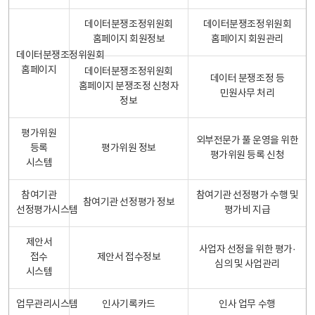
데이터분쟁조정위원회
데이터분쟁조정위원회
홈페이지 회원정보
홈페이지 회원관리
데이터분쟁조정위원회
홈페이지
데이터분쟁조정위원회
데이터 분쟁조정 등
홈페이지 분쟁조정 신청자
민원사무 처리
정보
평가위원
외부전문가 풀 운영을 위한
등록
평가위원 정보
평가위원 등록 신청
시스템
참여기관
참여기관 선정평가 수행 및
참여기관 선정평가 정보
선정평가시스템
평가비 지급
제안서
사업자 선정을 위한 평가·
접수
제안서 접수정보
심의 및 사업관리
시스템
업무관리시스템
인사기록카드
인사 업무 수행