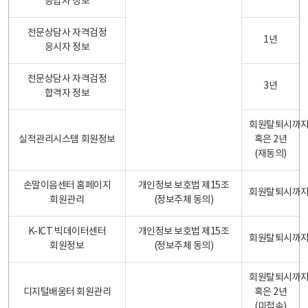
응답자 정보
전문상담사 자격검정
1년
응시자 정보
전문상담사 자격검정
3년
합격자 정보
회원탈퇴시까
실적관리시스템 회원정보
혹은 2년
(재동의)
손말이음센터 홈페이지
개인정보 보호법 제15조
회원탈퇴시까
회원관리
(정보주체 동의)
K-ICT 빅데이터센터
개인정보 보호법 제15조
회원탈퇴시까
회원정보
(정보주체 동의)
회원탈퇴시까
디지털배움터 회원관리
혹은 2년
(미접속)