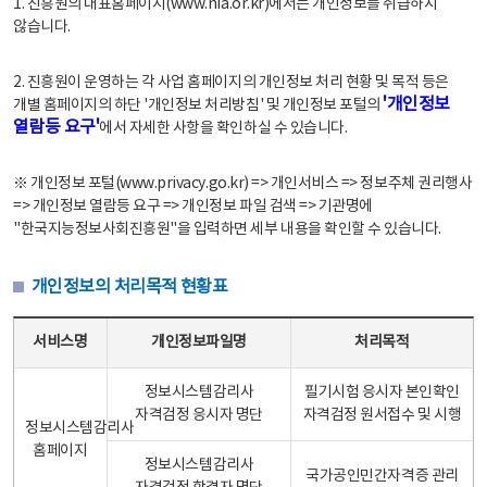
1. 진흥원의 대표홈페이지(www.nia.or.kr)에서는 개인정보를 취급하지
않습니다.
2. 진흥원이 운영하는 각 사업 홈페이지의 개인정보 처리 현황 및 목적 등은
'개인정보
개별 홈페이지의 하단 '개인정보 처리방침' 및 개인정보 포털의
열람등 요구'
에서 자세한 사항을 확인하실 수 있습니다.
※ 개인정보 포털(www.privacy.go.kr) => 개인서비스 => 정보주체 권리행사
=> 개인정보 열람등 요구 => 개인정보 파일 검색 => 기관명에
"한국지능정보사회진흥원"을 입력하면 세부 내용을 확인할 수 있습니다.
개인정보의 처리목적 현황표
개인정보의 처리목적 현황표 - 서비스명, 개인정보파일명, 처리목적으로 구성
서비스명
개인정보파일명
처리목적
정보시스템감리사
필기시험 응시자 본인확인
자격검정 응시자 명단
자격검정 원서접수 및 시행
정보시스템감리사
홈페이지
정보시스템감리사
국가공인민간자격증 관리