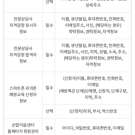
선택
상세주소
전문상담사
이름, 생년월일, 휴대폰번호, 전화번호,
자격검정 응시자
필수
이메일주소, 사진, (해당하는 경우)
정보
학력정보, 경력정보, 자격정보
이름, 생년월일, 휴대폰번호, 전화번호,
전문상담사
이메일주소, 사진, 지역, 성별, 소속, 주소,
자격검정 합격자
필수
(해당하는 경우)학력정보, 경력정보,
정보
자격정보
(신청자)이름, 휴대폰번호, 전화번호,
이메일
필수
스마트폰 과의존
(예방특강 단체)단체명, 신청자, 단체구분,
예방교육 신청자
지역, 주소
정보
선택
(신청자)직위, 부서, 팩스번호
손말이음센터
필수
아이디, 비밀번호, 휴대폰번호, 이메일
홈페이지 회원관리