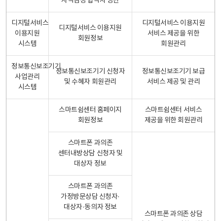
자격검정 합격자 명단
디지털서비스
디지털서비스 이용지원
디지털서비스 이용지원
이용지원
서비스 제공을 위한
회원정보
시스템
회원관리
정보통신보조기기
정보통신보조기기 신청자
정보통신보조기기 보급
사업관리
및 수혜자 회원관리
서비스 제공 및 관리
시스템
스마트쉼센터 홈페이지
스마트쉼센터 서비스
회원정보
제공을 위한 회원관리
스마트폰 과의존
센터내방상담 신청자 및
대상자 정보
스마트폰 과의존
가정방문상담 신청자·
대상자·동의자 정보
스마트폰 과의존 상담