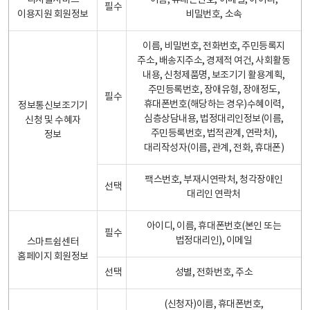
디지털서비스
이름, 휴대폰번호, 이메일, 아이디,
필수
이용지원 회원정보
비밀번호, 소속
이름, 비밀번호, 전화번호, 주민등록지
주소, 배송지주소, 경제적 여건, 사회활동
내용, 신청제품명, 보조기기 활용계획,
주민등록번호, 장애유형, 장애정도,
필수
휴대폰번호(해당하는 경우)수혜이력,
정보통신보조기기
심층상담내용, 법정대리인정보(이름,
신청 및 수혜자
주민등록번호, 법적관계, 연락처),
정보
대리작성자(이름, 관계, 전화, 휴대폰)
팩스번호, 부재시연락처, 청각장애인
선택
대리인 연락처
아이디, 이름, 휴대폰번호(본인 또는
필수
법정대리인), 이메일
스마트쉼센터
홈페이지 회원정보
선택
성별, 전화번호, 주소
(신청자)이름, 휴대폰번호,