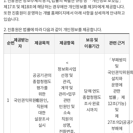
1. 진흥원은 정보주체의 동의, 법률의 특별한 규정 등 「개인정보 보호법」
제17조 및 제18조에 해당하는 경우에만 개인정보를 제3자에게 제공합니다.
또한 진흥원이 운영하는 개별 홈페이지에서 아래 사항을 상세하게 안내하고
있습니다.
2. 진흥원은 법률에 따라 다음과 같이 개인정보를 제공합니다.
개인정보 제공 안내표 - 순번, 제공받는자, 제공목적, 제공항목, 보유 및 이용기간 관련 근거로 구성
제공받는
보유 및
순번
제공목적
제공항목
관련 근거
자
이용기간
「부패방지
<
및
정보화사업
국민권익위원
공공기관의
선정 및
설치와
종합청렴도
관리,
운영에
평가를
계약 및
당해 연도
관한
위한
관리>업무
종합청렴도
법률」 제
1
국민권익위원회
민원인,
관련
조사 완료
12조(기능)
직원에
민원인 및
시까지
및
대한
소속
제
설문조사
직원의
27조의2(공공
실시
성명,
부패에
전화번호,