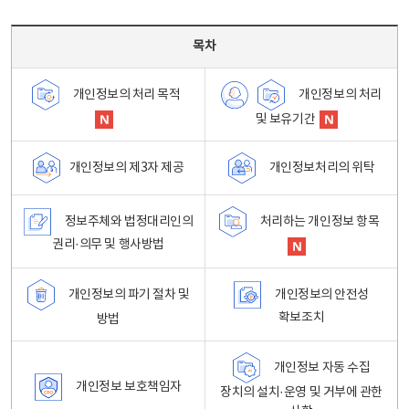
목차 - 개인정보 처리방침 목차를 나타내는표
목차
개인정보의 처리
개인정보의 처리 목적
및 보유기간
개인정보처리의 위탁
개인정보의 제3자 제공
정보주체와 법정대리인의
처리하는 개인정보 항목
권리·의무 및 행사방법
개인정보의 파기 절차 및
개인정보의 안전성
확보조치
방법
개인정보 자동 수집
개인정보 보호책임자
장치의 설치·운영 및 거부에 관한