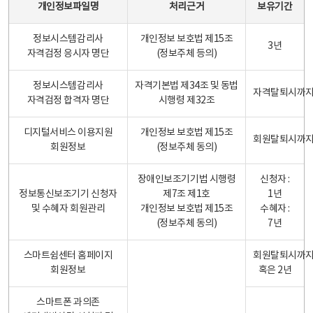
개인정보파일명
처리근거
보유기간
정보시스템감리사
개인정보 보호법 제15조
3년
자격검정 응시자 명단
(정보주체 등의)
정보시스템감리사
자격기본법 제34조 및 동법
자격탈퇴시까
자격검정 합격자 명단
시행령 제32조
디지털서비스 이용지원
개인정보 보호법 제15조
회원탈퇴시까
회원정보
(정보주체 동의)
장애인보조기기법 시행령
신청자 :
정보통신보조기기 신청자
제7조 제1호
1년
및 수혜자 회원관리
개인정보 보호법 제15조
수혜자 :
(정보주체 동의)
7년
스마트쉼센터 홈페이지
회원탈퇴시까
회원정보
혹은 2년
스마트폰 과의존