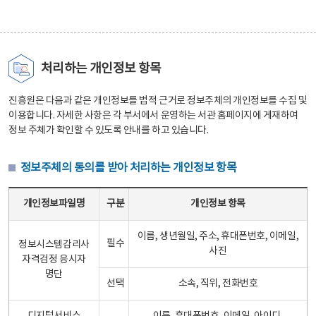
처리하는 개인정보 항목
진흥원은 다음과 같은 개인정보를 법적 근거로 정보주체의 개인정보를 수집 및
이용합니다. 자세한 사항은 각 부서에서 운영하는 서관 홈페이지에 게재하여
정보 주체가 확인할 수 있도록 안내를 하고 있습니다.
정보주체의 동의를 받아 처리하는 개인정보 항목
정보주체의 동의를 받아 처리하는 개인정보 항목 테이블 - 개인정보파일명, 구분, 개인정보 항목으로 구성
개인정보파일명
구분
개인정보 항목
이름, 생년월일, 주소, 휴대폰번호, 이메일,
필수
정보시스템감리사
사진
자격검정 응시자
명단
선택
소속, 직위, 전화번호