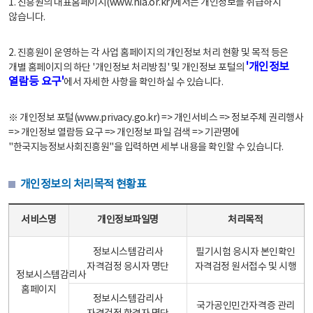
1. 진흥원의 대표홈페이지(www.nia.or.kr)에서는 개인정보를 취급하지
않습니다.
2. 진흥원이 운영하는 각 사업 홈페이지의 개인정보 처리 현황 및 목적 등은
'개인정보
개별 홈페이지의 하단 '개인정보 처리방침' 및 개인정보 포털의
열람등 요구'
에서 자세한 사항을 확인하실 수 있습니다.
※ 개인정보 포털(www.privacy.go.kr) => 개인서비스 => 정보주체 권리행사
=> 개인정보 열람등 요구 => 개인정보 파일 검색 => 기관명에
"한국지능정보사회진흥원"을 입력하면 세부 내용을 확인할 수 있습니다.
개인정보의 처리목적 현황표
개인정보의 처리목적 현황표 - 서비스명, 개인정보파일명, 처리목적으로 구성
서비스명
개인정보파일명
처리목적
정보시스템감리사
필기시험 응시자 본인확인
자격검정 응시자 명단
자격검정 원서접수 및 시행
정보시스템감리사
홈페이지
정보시스템감리사
국가공인민간자격증 관리