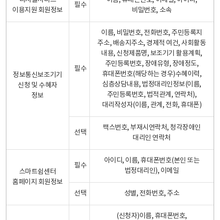
디지털서비스
이름, 휴대폰번호, 이메일, 아이디,
필수
이용지원 회원정보
비밀번호, 소속
이름, 비밀번호, 전화번호, 주민등록지
주소, 배송지주소, 경제적 여건, 사회활동
내용, 신청제품명, 보조기기 활용계획,
주민등록번호, 장애유형, 장애정도,
필수
휴대폰번호(해당하는 경우)수혜이력,
정보통신보조기기
심층상담내용, 법정대리인정보(이름,
신청 및 수혜자
주민등록번호, 법적관계, 연락처),
정보
대리작성자(이름, 관계, 전화, 휴대폰)
팩스번호, 부재시연락처, 청각장애인
선택
대리인 연락처
아이디, 이름, 휴대폰번호(본인 또는
필수
법정대리인), 이메일
스마트쉼센터
홈페이지 회원정보
선택
성별, 전화번호, 주소
(신청자)이름, 휴대폰번호,