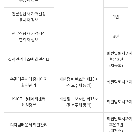
응답자 정보
전문상담사 자격검정
1년
응시자 정보
전문상담사 자격검정
3년
합격자 정보
회원탈퇴시까
실적관리시스템 회원정보
혹은 2년
(재동의)
손말이음센터 홈페이지
개인정보 보호법 제15조
회원탈퇴시까
회원관리
(정보주체 동의)
K-ICT 빅데이터센터
개인정보 보호법 제15조
회원탈퇴시까
회원정보
(정보주체 동의)
회원탈퇴시까
디지털배움터 회원관리
혹은 2년
(미접속)