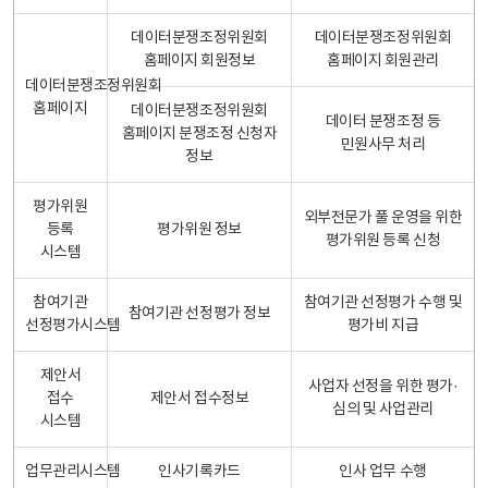
데이터분쟁조정위원회
데이터분쟁조정위원회
홈페이지 회원정보
홈페이지 회원관리
데이터분쟁조정위원회
홈페이지
데이터분쟁조정위원회
데이터 분쟁조정 등
홈페이지 분쟁조정 신청자
민원사무 처리
정보
평가위원
외부전문가 풀 운영을 위한
등록
평가위원 정보
평가위원 등록 신청
시스템
참여기관
참여기관 선정평가 수행 및
참여기관 선정평가 정보
선정평가시스템
평가비 지급
제안서
사업자 선정을 위한 평가·
접수
제안서 접수정보
심의 및 사업관리
시스템
업무관리시스템
인사기록카드
인사 업무 수행