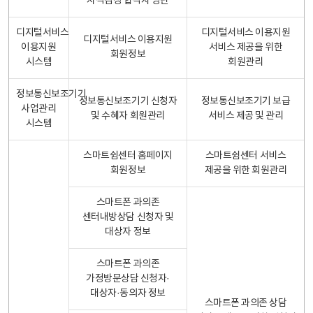
자격검정 합격자 명단
디지털서비스
디지털서비스 이용지원
디지털서비스 이용지원
이용지원
서비스 제공을 위한
회원정보
시스템
회원관리
정보통신보조기기
정보통신보조기기 신청자
정보통신보조기기 보급
사업관리
및 수혜자 회원관리
서비스 제공 및 관리
시스템
스마트쉼센터 홈페이지
스마트쉼센터 서비스
회원정보
제공을 위한 회원관리
스마트폰 과의존
센터내방상담 신청자 및
대상자 정보
스마트폰 과의존
가정방문상담 신청자·
대상자·동의자 정보
스마트폰 과의존 상담