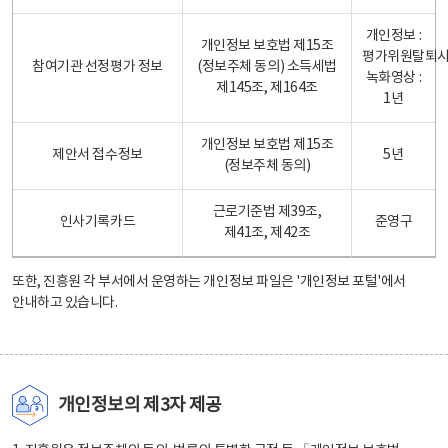
개인정보 :
개인정보 보호법 제15조
평가위원탈퇴
참여기관 선정평가 정보
(정보주체 동의) 소득세법
녹화영상 :
제145조, 제164조
1년
개인정보 보호법 제15조
제안서 접수정보
5년
(정보주체 동의)
근로기준법 제39조,
인사기록카드
준영구
제41조, 제42조
또한, 진흥원 각 부서에서 운영하는 개인정보 파일은
'개인정보 포털'
에서
안내하고 있습니다.
개인정보의 제3자 제공