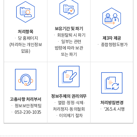
보유기간 및 파기
처리항목
ㆍ 회원탈퇴 시 파기
ㆍ 당 홈페이지
제3자 제공
ㆍ 일부는 관련
(처리하는 개인정보
ㆍ 종합청렴도평가
법령에 따라 보관
없음)
또는 파기
정보주체의 권리의무
고충사항 처리부서
ㆍ 열람·정정·삭제·
처리방침변경
ㆍ 정보보안정책팀
처리정지·동의철회
ㆍ '26.5.4. 시행
ㆍ 053-230-1035
ㆍ이의제기 절차