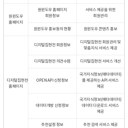
원윈도우 홈페이지
서비스 제공을 위한
회원정보
회원관리
원윈도우
홈페이지
원윈도우 홍보동의 현황
원윈도우 콘텐츠 홍보
디지털집현전 회원관리 및
디지털집현전 회원정보
맞춤지식 서비스 제공
디지털집현전 의견수렴
디지털집현전 서비스 개선
국가지식정보(메타데이터)
디지털집현전
OPEN API 신청정보
를 제공하는 API 서비스
홈페이지
제공
국가지식정보(메타데이터)
데이터개방 신청정보
데이터 다운로드 서비스
제공
추천설정 정보
추천 검색 서비스 제공