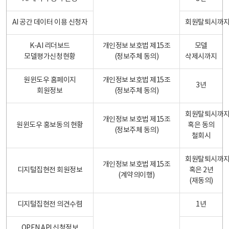
AI 공간 데이터 이용 신청자
회원탈퇴시까
K-AI 리더보드
개인정보 보호법 제15조
모델
모델평가신청현황
(정보주체 동의)
삭제시까지
원윈도우 홈페이지
개인정보 보호법 제15조
3년
회원정보
(정보주체 동의)
회원탈퇴시까
개인정보 보호법 제15조
원윈도우 홍보동의 현황
혹은 동의
(정보주체 동의)
철회시
회원탈퇴시까
개인정보 보호법 제15조
디지털집현전 회원정보
혹은 2년
(계약의이행)
(재동의)
디지털집현전 의견수렴
1년
OPEN API 신청정보