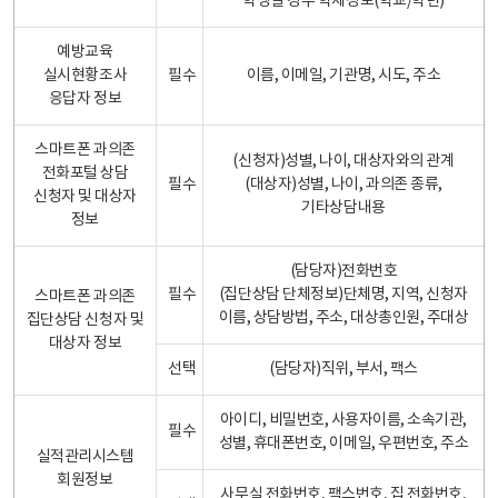
학생일 경우 학제정보(학교/학년)
예방교육
실시현황조사
필수
이름, 이메일, 기관명, 시도, 주소
응답자 정보
스마트폰 과의존
(신청자)성별, 나이, 대상자와의 관계
전화포털 상담
필수
(대상자)성별, 나이, 과의존 종류,
신청자 및 대상자
기타상담내용
정보
(담당자)전화번호
필수
(집단상담 단체정보)단체명, 지역, 신청자
스마트폰 과의존
이름, 상담방법, 주소, 대상총인원, 주대상
집단상담 신청자 및
대상자 정보
선택
(담당자)직위, 부서, 팩스
아이디, 비밀번호, 사용자이름, 소속기관,
필수
성별, 휴대폰번호, 이메일, 우편번호, 주소
실적관리시스템
회원정보
사무실 전화번호, 팩스번호, 집 전화번호,