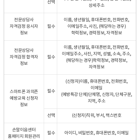
선택
상세주소
전문상담사
이름, 생년월일, 휴대폰번호, 전화번호,
자격검정 응시자
필수
이메일주소, 사진, (해당하는 경우)
정보
학력정보, 경력정보, 자격정보
이름, 생년월일, 휴대폰번호, 전화번호,
전문상담사
이메일주소, 사진, 지역, 성별, 소속, 주소,
자격검정 합격자
필수
(해당하는 경우)학력정보, 경력정보,
정보
자격정보
(신청자)이름, 휴대폰번호, 전화번호,
이메일
필수
스마트폰 과의존
(예방특강 단체)단체명, 신청자, 단체구분,
예방교육 신청자
지역, 주소
정보
선택
(신청자)직위, 부서, 팩스번호
손말이음센터
필수
아이디, 비밀번호, 휴대폰번호, 이메일
홈페이지 회원관리