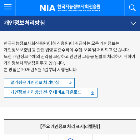
본문
전체메뉴
전체메뉴 열기
검
한국지능정보사회진흥원
바로가기
바로가기
개인정보처리방침
한국지능정보사회진흥원(이하 진흥원)이 취급하는 모든 개인정보는
개인정보보호법 등 관련 법령을 준수하여 수집·보유 및 처리되고 있습니다.
또한 개인정보주체의 권익을 보장하고 관련한 고충을 원활히 처리하기 위하여
개인정보처리방침을 두고 있습니다.
본 방침은 2026년 5월 4일부터 시행됩니다.
알기쉬운 개인정보 처리방침
개인정보 처리방침 전·후 대비표 다운로드
주요 개인정보 처리 표시(라벨링) - 주요 개인정보 처리 표시를 나타내는표
【주요 개인정보 처리 표시(라벨링)】