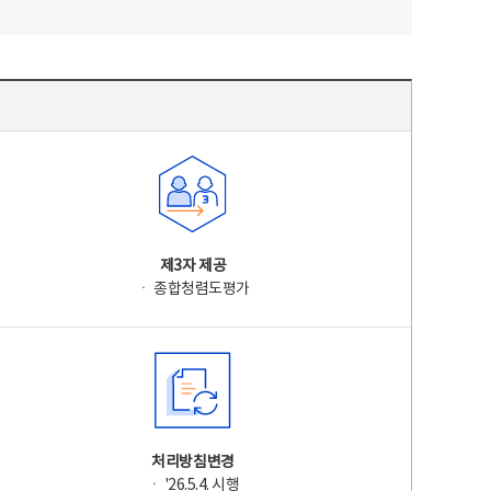
제3자 제공
ㆍ 종합청렴도평가
처리방침변경
ㆍ '26.5.4. 시행