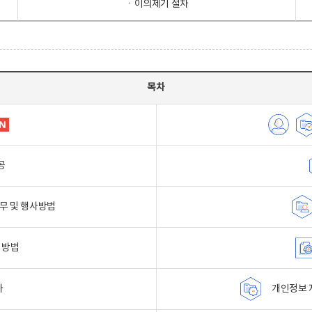
ㆍ이의제기 절차
목차
공
무 및 행사방법
 방법
자
개인정보 자