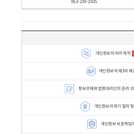
ㆍ 053-230-1035
목차 - 개인정보 처리방침 목차를 나타내는표
개인정보의 처리 목적
개인정보의 제3자 제
정보주체와 법정대리인의 권리·의
개인정보의 파기 절차 및
개인정보 보호책임