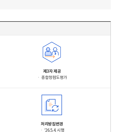
제3자 제공
ㆍ 종합청렴도평가
처리방침변경
ㆍ '26.5.4. 시행