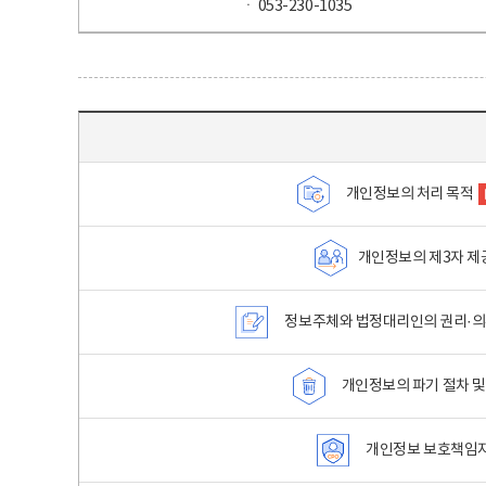
ㆍ 053-230-1035
목차 - 개인정보 처리방침 목차를 나타내는표
개인정보의 처리 목적
개인정보의 제3자 제
정보주체와 법정대리인의 권리·의
개인정보의 파기 절차 및
개인정보 보호책임