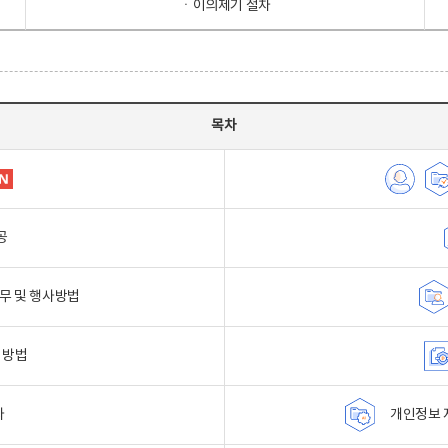
ㆍ이의제기 절차
목차
공
무 및 행사방법
 방법
자
개인정보 자