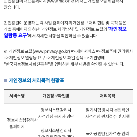
1. 진흥원의 대표홈페이지(www.nia.or.kr)에서는 개인정보를 취급하지
않습니다.
2. 진흥원이 운영하는 각 사업 홈페이지의 개인정보 처리 현황 및 목적 등은
'개인정보
개별 홈페이지의 하단 '개인정보 처리방침' 및 개인정보 포털의
열람등 요구'
에서 자세한 사항을 확인하실 수 있습니다.
※ 개인정보 포털(www.privacy.go.kr) => 개인서비스 => 정보주체 권리행사
=> 개인정보 열람등 요구 => 개인정보 파일 검색 => 기관명에
"한국지능정보사회진흥원"을 입력하면 세부 내용을 확인할 수 있습니다.
개인정보의 처리목적 현황표
개인정보의 처리목적 현황표 - 서비스명, 개인정보파일명, 처리목적으로 구성
서비스명
개인정보파일명
처리목적
정보시스템감리사
필기시험 응시자 본인확인
자격검정 응시자 명단
자격검정 원서접수 및 시행
정보시스템감리사
홈페이지
정보시스템감리사
국가공인민간자격증 관리