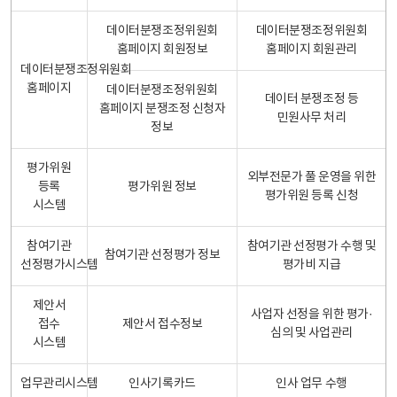
데이터분쟁조정위원회
데이터분쟁조정위원회
홈페이지 회원정보
홈페이지 회원관리
데이터분쟁조정위원회
홈페이지
데이터분쟁조정위원회
데이터 분쟁조정 등
홈페이지 분쟁조정 신청자
민원사무 처리
정보
평가위원
외부전문가 풀 운영을 위한
등록
평가위원 정보
평가위원 등록 신청
시스템
참여기관
참여기관 선정평가 수행 및
참여기관 선정평가 정보
선정평가시스템
평가비 지급
제안서
사업자 선정을 위한 평가·
접수
제안서 접수정보
심의 및 사업관리
시스템
업무관리시스템
인사기록카드
인사 업무 수행