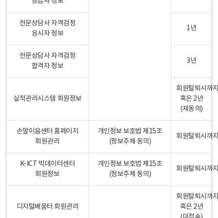
응답자 정보
전문상담사 자격검정
1년
응시자 정보
전문상담사 자격검정
3년
합격자 정보
회원탈퇴시까
실적관리시스템 회원정보
혹은 2년
(재동의)
손말이음센터 홈페이지
개인정보 보호법 제15조
회원탈퇴시까
회원관리
(정보주체 동의)
K-ICT 빅데이터센터
개인정보 보호법 제15조
회원탈퇴시까
회원정보
(정보주체 동의)
회원탈퇴시까
디지털배움터 회원관리
혹은 2년
(미접속)