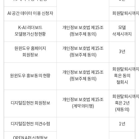
AI 공간 데이터 이용 신청자
회원탈퇴시까
K-AI 리더보드
개인정보 보호법 제15조
모델
모델평가신청현황
(정보주체 동의)
삭제시까지
원윈도우 홈페이지
개인정보 보호법 제15조
3년
회원정보
(정보주체 동의)
회원탈퇴시까
개인정보 보호법 제15조
원윈도우 홍보동의 현황
혹은 동의
(정보주체 동의)
철회시
회원탈퇴시까
개인정보 보호법 제15조
디지털집현전 회원정보
혹은 2년
(계약의이행)
(재동의)
디지털집현전 의견수렴
1년
OPEN API 신청정보