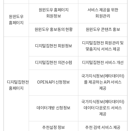
원윈도우 홈페이지
서비스 제공을 위한
회원정보
회원관리
원윈도우
홈페이지
원윈도우 홍보동의 현황
원윈도우 콘텐츠 홍보
디지털집현전 회원관리 및
디지털집현전 회원정보
맞춤지식 서비스 제공
디지털집현전 의견수렴
디지털집현전 서비스 개선
국가지식정보(메타데이터)
디지털집현전
OPEN API 신청정보
를 제공하는 API 서비스
홈페이지
제공
국가지식정보(메타데이터)
데이터개방 신청정보
데이터 다운로드 서비스
제공
추천설정 정보
추천 검색 서비스 제공