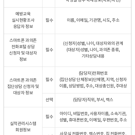
학생일 경우 학제정보(학교/학년)
예방교육
실시현황조사
필수
이름, 이메일, 기관명, 시도, 주소
응답자 정보
스마트폰 과의존
(신청자)성별, 나이, 대상자와의 관계
전화포털 상담
필수
(대상자)성별, 나이, 과의존 종류,
신청자 및 대상자
기타상담내용
정보
(담당자)전화번호
필수
(집단상담 단체정보)단체명, 지역, 신청자
스마트폰 과의존
이름, 상담방법, 주소, 대상총인원, 주대상
집단상담 신청자 및
대상자 정보
선택
(담당자)직위, 부서, 팩스
아이디, 비밀번호, 사용자이름, 소속기관,
필수
성별, 휴대폰번호, 이메일, 우편번호, 주소
실적관리시스템
회원정보
사무실 전화번호, 팩스번호, 집 전화번호,