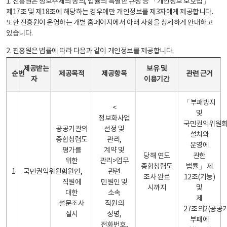
1. 진흥원은 정보주체의 동의, 법률의 특별한 규정 등 「개인정보 보호법」
제17조 및 제18조에 해당하는 경우에만 개인정보를 제3자에게 제공합니다.
또한 진흥원이 운영하는 개별 홈페이지에서 아래 사항을 상세하게 안내하고
있습니다.
2. 진흥원은 법률에 따라 다음과 같이 개인정보를 제공합니다.
개인정보 제공 안내표 - 순번, 제공받는자, 제공목적, 제공항목, 보유 및 이용기간 관련 근거로 구성
제공받는
보유 및
순번
제공목적
제공항목
관련 근거
자
이용기간
「부패방지
<
및
정보화사업
국민권익위원
공공기관의
선정 및
설치와
종합청렴도
관리,
운영에
평가를
계약 및
당해 연도
관한
위한
관리>업무
종합청렴도
법률」 제
1
국민권익위원회
민원인,
관련
조사 완료
12조(기능)
직원에
민원인 및
시까지
및
대한
소속
제
설문조사
직원의
27조의2(공공
실시
성명,
부패에
전화번호,