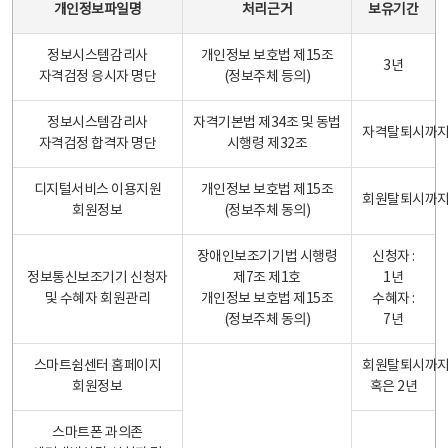
개인정보파일명
처리근거
보유기간
정보시스템감리사
개인정보 보호법 제15조
3년
자격검정 응시자 명단
(정보주체 등의)
정보시스템감리사
자격기본법 제34조 및 동법
자격탈퇴시까
자격검정 합격자 명단
시행령 제32조
디지털서비스 이용지원
개인정보 보호법 제15조
회원탈퇴시까
회원정보
(정보주체 동의)
장애인보조기기법 시행령
신청자 :
정보통신보조기기 신청자
제7조 제1호
1년
및 수혜자 회원관리
개인정보 보호법 제15조
수혜자 :
(정보주체 동의)
7년
스마트쉼센터 홈페이지
회원탈퇴시까
회원정보
혹은 2년
스마트폰 과의존