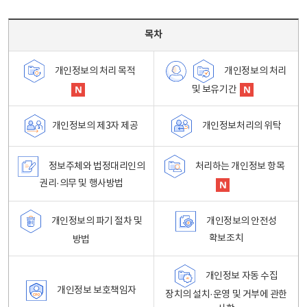
목차 - 개인정보 처리방침 목차를 나타내는표
목차
개인정보의 처리
개인정보의 처리 목적
및 보유기간
개인정보처리의 위탁
개인정보의 제3자 제공
정보주체와 법정대리인의
처리하는 개인정보 항목
권리·의무 및 행사방법
개인정보의 파기 절차 및
개인정보의 안전성
확보조치
방법
개인정보 자동 수집
개인정보 보호책임자
장치의 설치·운영 및 거부에 관한