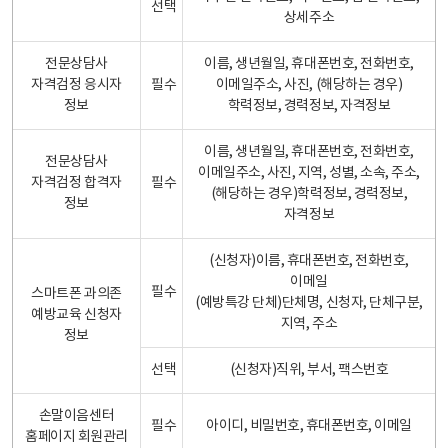
선택
상세주소
전문상담사
이름, 생년월일, 휴대폰번호, 전화번호,
자격검정 응시자
필수
이메일주소, 사진, (해당하는 경우)
정보
학력정보, 경력정보, 자격정보
이름, 생년월일, 휴대폰번호, 전화번호,
전문상담사
이메일주소, 사진, 지역, 성별, 소속, 주소,
자격검정 합격자
필수
(해당하는 경우)학력정보, 경력정보,
정보
자격정보
(신청자)이름, 휴대폰번호, 전화번호,
이메일
필수
스마트폰 과의존
(예방특강 단체)단체명, 신청자, 단체구분,
예방교육 신청자
지역, 주소
정보
선택
(신청자)직위, 부서, 팩스번호
손말이음센터
필수
아이디, 비밀번호, 휴대폰번호, 이메일
홈페이지 회원관리