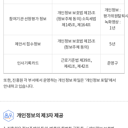
개인정보 :
개인정보 보호법 제15조
평가위원탈퇴
참여기관 선정평가 정보
(정보주체 동의) 소득세법
녹화영상 :
제145조, 제164조
1년
개인정보 보호법 제15조
제안서 접수정보
5년
(정보주체 동의)
근로기준법 제39조,
인사기록카드
준영구
제41조, 제42조
또한, 진흥원 각 부서에서 운영하는 개인정보 파일은
'개인정보 포털'
에서
안내하고 있습니다.
개인정보의 제3자 제공