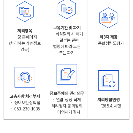
보유기간 및 파기
처리항목
ㆍ 회원탈퇴 시 파기
ㆍ 당 홈페이지
제3자 제공
ㆍ 일부는 관련
(처리하는 개인정보
ㆍ 종합청렴도평가
법령에 따라 보관
없음)
또는 파기
정보주체의 권리의무
고충사항 처리부서
ㆍ 열람·정정·삭제·
처리방침변경
ㆍ 정보보안정책팀
처리정지·동의철회
ㆍ '26.5.4. 시행
ㆍ 053-230-1035
ㆍ이의제기 절차