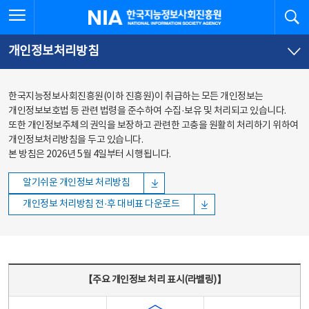
본문
전체메뉴
전체메뉴 열기
검
한국지능정보사회진흥원
바로가기
바로가기
개인정보처리방침
한국지능정보사회진흥원(이하 진흥원)이 취급하는 모든 개인정보는
개인정보보호법 등 관련 법령을 준수하여 수집·보유 및 처리되고 있습니다.
또한 개인정보주체의 권익을 보장하고 관련한 고충을 원활히 처리하기 위하여
개인정보처리방침을 두고 있습니다.
본 방침은 2026년 5월 4일부터 시행됩니다.
알기쉬운 개인정보 처리방침
개인정보 처리방침 전·후 대비표 다운로드
주요 개인정보 처리 표시(라벨링) - 주요 개인정보 처리 표시를 나타내는표
【주요 개인정보 처리 표시(라벨링)】