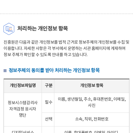
처리하는 개인정보 항목
진흥원은 다음과 같은 개인정보를 법적 근거로 정보주체의 개인정보를 수집 및
이용합니다. 자세한 사항은 각 부서에서 운영하는 서관 홈페이지에 게재하여
정보 주체가 확인할 수 있도록 안내를 하고 있습니다.
정보주체의 동의를 받아 처리하는 개인정보 항목
정보주체의 동의를 받아 처리하는 개인정보 항목 테이블 - 개인정보파일명, 구분, 개인정보 항목으로 구성
개인정보파일명
구분
개인정보 항목
이름, 생년월일, 주소, 휴대폰번호, 이메일,
필수
정보시스템감리사
사진
자격검정 응시자
명단
선택
소속, 직위, 전화번호