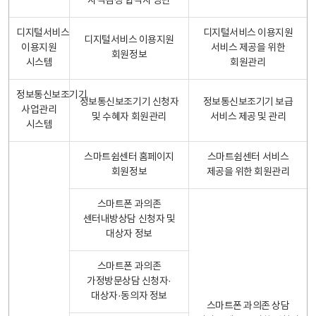
자격검정 합격자 명단
디지털서비스
디지털서비스 이용지원
디지털서비스 이용지원
이용지원
서비스 제공을 위한
회원정보
시스템
회원관리
정보통신보조기기
정보통신보조기기 신청자
정보통신보조기기 보급
사업관리
및 수혜자 회원관리
서비스 제공 및 관리
시스템
스마트쉼센터 홈페이지
스마트쉼센터 서비스
회원정보
제공을 위한 회원관리
스마트폰 과의존
센터내방상담 신청자 및
대상자 정보
스마트폰 과의존
가정방문상담 신청자·
대상자·동의자 정보
스마트폰 과의존 상담