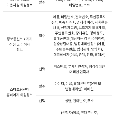
디지털서비스
이름, 휴대폰번호, 이메일, 아이디,
필수
이용지원 회원정보
비밀번호, 소속
이름, 비밀번호, 전화번호, 주민등록지
주소, 배송지주소, 경제적 여건, 사회활동
내용, 신청제품명, 보조기기 활용계획,
주민등록번호, 장애유형, 장애정도,
필수
휴대폰번호(해당하는 경우)수혜이력,
정보통신보조기기
심층상담내용, 법정대리인정보(이름,
신청 및 수혜자
주민등록번호, 법적관계, 연락처),
정보
대리작성자(이름, 관계, 전화, 휴대폰)
팩스번호, 부재시연락처, 청각장애인
선택
대리인 연락처
아이디, 이름, 휴대폰번호(본인 또는
필수
법정대리인), 이메일
스마트쉼센터
홈페이지 회원정보
선택
성별, 전화번호, 주소
(신청자)이름, 휴대폰번호,