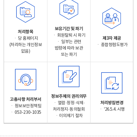
보유기간 및 파기
처리항목
ㆍ 회원탈퇴 시 파기
ㆍ 당 홈페이지
제3자 제공
ㆍ 일부는 관련
(처리하는 개인정보
ㆍ 종합청렴도평가
법령에 따라 보관
없음)
또는 파기
정보주체의 권리의무
고충사항 처리부서
ㆍ 열람·정정·삭제·
처리방침변경
ㆍ 정보보안정책팀
처리정지·동의철회
ㆍ '26.5.4. 시행
ㆍ 053-230-1035
ㆍ이의제기 절차