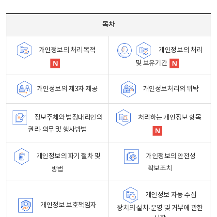
목차 - 개인정보 처리방침 목차를 나타내는표
목차
개인정보의 처리
개인정보의 처리 목적
및 보유기간
개인정보처리의 위탁
개인정보의 제3자 제공
정보주체와 법정대리인의
처리하는 개인정보 항목
권리·의무 및 행사방법
개인정보의 파기 절차 및
개인정보의 안전성
확보조치
방법
개인정보 자동 수집
개인정보 보호책임자
장치의 설치·운영 및 거부에 관한