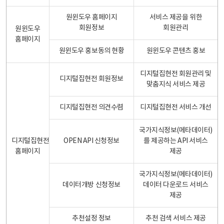
원윈도우 홈페이지
서비스 제공을 위한
회원정보
회원관리
원윈도우
홈페이지
원윈도우 홍보동의 현황
원윈도우 콘텐츠 홍보
디지털집현전 회원관리 및
디지털집현전 회원정보
맞춤지식 서비스 제공
디지털집현전 의견수렴
디지털집현전 서비스 개선
국가지식정보(메타데이터)
디지털집현전
OPEN API 신청정보
를 제공하는 API 서비스
홈페이지
제공
국가지식정보(메타데이터)
데이터개방 신청정보
데이터 다운로드 서비스
제공
추천설정 정보
추천 검색 서비스 제공