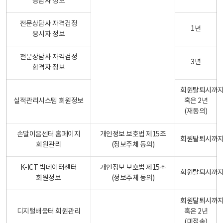
응답자 정보
전문상담사 자격검정
1년
응시자 정보
전문상담사 자격검정
3년
합격자 정보
회원탈퇴시까
실적관리시스템 회원정보
혹은 2년
(재동의)
손말이음센터 홈페이지
개인정보 보호법 제15조
회원탈퇴시까
회원관리
(정보주체 동의)
K-ICT 빅데이터센터
개인정보 보호법 제15조
회원탈퇴시까
회원정보
(정보주체 동의)
회원탈퇴시까
디지털배움터 회원관리
혹은 2년
(미접속)