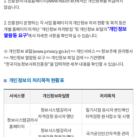
1. 진흥원의 대표홈페이지(www.nia.or.kr)에서는 개인정보를 취급하지
않습니다.
2. 진흥원이 운영하는 각 사업 홈페이지의 개인정보 처리 현황 및 목적 등은
'개인정보
개별 홈페이지의 하단 '개인정보 처리방침' 및 개인정보 포털의
열람등 요구'
에서 자세한 사항을 확인하실 수 있습니다.
※ 개인정보 포털(www.privacy.go.kr) => 개인서비스 => 정보주체 권리행사
=> 개인정보 열람등 요구 => 개인정보 파일 검색 => 기관명에
"한국지능정보사회진흥원"을 입력하면 세부 내용을 확인할 수 있습니다.
개인정보의 처리목적 현황표
개인정보의 처리목적 현황표 - 서비스명, 개인정보파일명, 처리목적으로 구성
서비스명
개인정보파일명
처리목적
정보시스템감리사
필기시험 응시자 본인확인
자격검정 응시자 명단
자격검정 원서접수 및 시행
정보시스템감리사
홈페이지
정보시스템감리사
국가공인민간자격증 관리