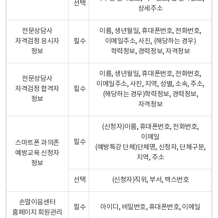
선택
상세주소
전문상담사
이름, 생년월일, 휴대폰번호, 전화번호,
자격검정 응시자
필수
이메일주소, 사진, (해당하는 경우)
정보
학력정보, 경력정보, 자격정보
이름, 생년월일, 휴대폰번호, 전화번호,
전문상담사
이메일주소, 사진, 지역, 성별, 소속, 주소,
자격검정 합격자
필수
(해당하는 경우)학력정보, 경력정보,
정보
자격정보
(신청자)이름, 휴대폰번호, 전화번호,
이메일
필수
스마트폰 과의존
(예방특강 단체)단체명, 신청자, 단체구분,
예방교육 신청자
지역, 주소
정보
선택
(신청자)직위, 부서, 팩스번호
손말이음센터
필수
아이디, 비밀번호, 휴대폰번호, 이메일
홈페이지 회원관리