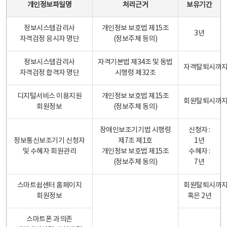
개인정보파일명
처리근거
보유기간
정보시스템감리사
개인정보 보호법 제15조
3년
자격검정 응시자 명단
(정보주체 등의)
정보시스템감리사
자격기본법 제34조 및 동법
자격탈퇴시까
자격검정 합격자 명단
시행령 제32조
디지털서비스 이용지원
개인정보 보호법 제15조
회원탈퇴시까
회원정보
(정보주체 동의)
장애인보조기기법 시행령
신청자 :
정보통신보조기기 신청자
제7조 제1호
1년
및 수혜자 회원관리
개인정보 보호법 제15조
수혜자 :
(정보주체 동의)
7년
스마트쉼센터 홈페이지
회원탈퇴시까
회원정보
혹은 2년
스마트폰 과의존