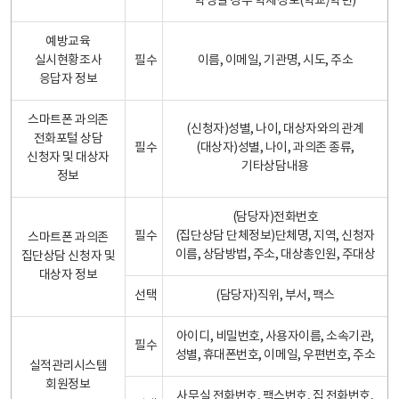
학생일 경우 학제정보(학교/학년)
예방교육
실시현황조사
필수
이름, 이메일, 기관명, 시도, 주소
응답자 정보
스마트폰 과의존
(신청자)성별, 나이, 대상자와의 관계
전화포털 상담
필수
(대상자)성별, 나이, 과의존 종류,
신청자 및 대상자
기타상담내용
정보
(담당자)전화번호
필수
(집단상담 단체정보)단체명, 지역, 신청자
스마트폰 과의존
이름, 상담방법, 주소, 대상총인원, 주대상
집단상담 신청자 및
대상자 정보
선택
(담당자)직위, 부서, 팩스
아이디, 비밀번호, 사용자이름, 소속기관,
필수
성별, 휴대폰번호, 이메일, 우편번호, 주소
실적관리시스템
회원정보
사무실 전화번호, 팩스번호, 집 전화번호,