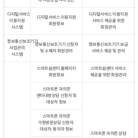
자격검정 합격자 명단
디지털서비스
디지털서비스 이용지원
디지털서비스 이용지원
이용지원
서비스 제공을 위한
회원정보
시스템
회원관리
정보통신보조기기
정보통신보조기기 신청자
정보통신보조기기 보급
사업관리
및 수혜자 회원관리
서비스 제공 및 관리
시스템
스마트쉼센터 홈페이지
스마트쉼센터 서비스
회원정보
제공을 위한 회원관리
스마트폰 과의존
센터내방상담 신청자 및
대상자 정보
스마트폰 과의존
가정방문상담 신청자·
대상자·동의자 정보
스마트폰 과의존 상담