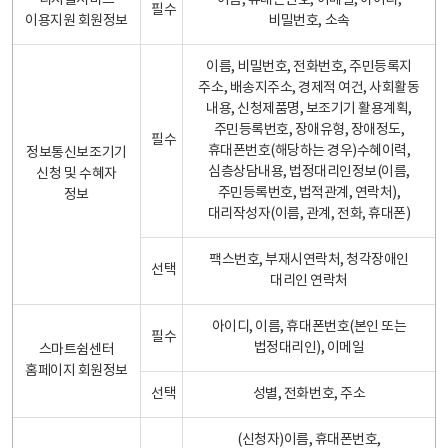
디지털서비스
이름, 휴대폰번호, 이메일, 아이디,
필수
이용지원 회원정보
비밀번호, 소속
이름, 비밀번호, 전화번호, 주민등록지
주소, 배송지주소, 경제적 여건, 사회활동
내용, 신청제품명, 보조기기 활용계획,
주민등록번호, 장애유형, 장애정도,
필수
휴대폰번호(해당하는 경우)수혜이력,
정보통신보조기기
심층상담내용, 법정대리인정보(이름,
신청 및 수혜자
주민등록번호, 법적관계, 연락처),
정보
대리작성자(이름, 관계, 전화, 휴대폰)
팩스번호, 부재시연락처, 청각장애인
선택
대리인 연락처
아이디, 이름, 휴대폰번호(본인 또는
필수
법정대리인), 이메일
스마트쉼센터
홈페이지 회원정보
선택
성별, 전화번호, 주소
(신청자)이름, 휴대폰번호,