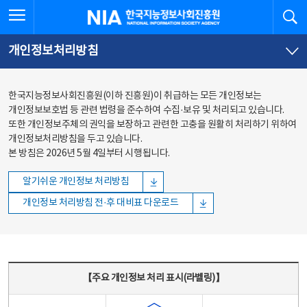
본문
전체메뉴
전체메뉴 열기
검
한국지능정보사회진흥원
바로가기
바로가기
개인정보처리방침
한국지능정보사회진흥원(이하 진흥원)이 취급하는 모든 개인정보는
개인정보보호법 등 관련 법령을 준수하여 수집·보유 및 처리되고 있습니다.
또한 개인정보주체의 권익을 보장하고 관련한 고충을 원활히 처리하기 위하여
개인정보처리방침을 두고 있습니다.
본 방침은 2026년 5월 4일부터 시행됩니다.
알기쉬운 개인정보 처리방침
개인정보 처리방침 전·후 대비표 다운로드
주요 개인정보 처리 표시(라벨링) - 주요 개인정보 처리 표시를 나타내는표
【주요 개인정보 처리 표시(라벨링)】