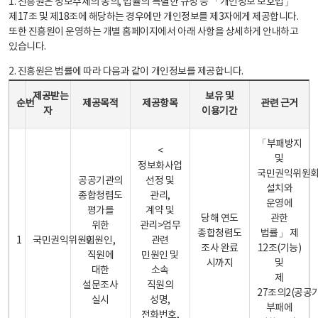
1. 진흥원은 정보주체의 동의, 법률의 특별한 규정 등 「개인정보 보호법」
제17조 및 제18조에 해당하는 경우에만 개인정보를 제3자에게 제공합니다.
또한 진흥원이 운영하는 개별 홈페이지에서 아래 사항을 상세하게 안내하고
있습니다.
2. 진흥원은 법률에 따라 다음과 같이 개인정보를 제공합니다.
개인정보 제공 안내표 - 순번, 제공받는자, 제공목적, 제공항목, 보유 및 이용기간 관련 근거로 구성
제공받는
보유 및
순번
제공목적
제공항목
관련 근거
자
이용기간
「부패방지
<
및
정보화사업
국민권익위원
공공기관의
선정 및
설치와
종합청렴도
관리,
운영에
평가를
계약 및
당해 연도
관한
위한
관리>업무
종합청렴도
법률」 제
1
국민권익위원회
민원인,
관련
조사 완료
12조(기능)
직원에
민원인 및
시까지
및
대한
소속
제
설문조사
직원의
27조의2(공공
실시
성명,
부패에
전화번호,