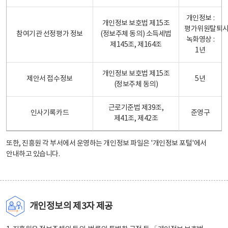
개인정보 :
개인정보 보호법 제15조
평가위원탈퇴
참여기관 선정평가 정보
(정보주체 동의) 소득세법
녹화영상 :
제145조, 제164조
1년
개인정보 보호법 제15조
제안서 접수정보
5년
(정보주체 동의)
근로기준법 제39조,
인사기록카드
준영구
제41조, 제42조
또한, 진흥원 각 부서에서 운영하는 개인정보 파일은
'개인정보 포털'
에서
안내하고 있습니다.
개인정보의 제3자 제공