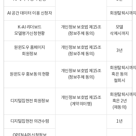
AI 공간 데이터 이용 신청자
회원탈퇴시까
K-AI 리더보드
개인정보 보호법 제15조
모델
모델평가신청현황
(정보주체 동의)
삭제시까지
원윈도우 홈페이지
개인정보 보호법 제15조
3년
회원정보
(정보주체 동의)
회원탈퇴시까
개인정보 보호법 제15조
원윈도우 홍보동의 현황
혹은 동의
(정보주체 동의)
철회시
회원탈퇴시까
개인정보 보호법 제15조
디지털집현전 회원정보
혹은 2년
(계약의이행)
(재동의)
디지털집현전 의견수렴
1년
OPEN API 신청정보