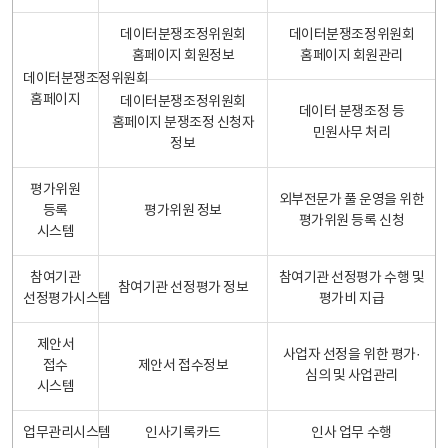
데이터분쟁조정위원회
데이터분쟁조정위원회
홈페이지 회원정보
홈페이지 회원관리
데이터분쟁조정위원회
홈페이지
데이터분쟁조정위원회
데이터 분쟁조정 등
홈페이지 분쟁조정 신청자
민원사무 처리
정보
평가위원
외부전문가 풀 운영을 위한
등록
평가위원 정보
평가위원 등록 신청
시스템
참여기관
참여기관 선정평가 수행 및
참여기관 선정평가 정보
선정평가시스템
평가비 지급
제안서
사업자 선정을 위한 평가·
접수
제안서 접수정보
심의 및 사업관리
시스템
업무관리시스템
인사기록카드
인사 업무 수행