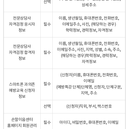
선택
상세주소
전문상담사
이름, 생년월일, 휴대폰번호, 전화번호,
자격검정 응시자
필수
이메일주소, 사진, (해당하는 경우)
정보
학력정보, 경력정보, 자격정보
이름, 생년월일, 휴대폰번호, 전화번호,
전문상담사
이메일주소, 사진, 지역, 성별, 소속, 주소,
자격검정 합격자
필수
(해당하는 경우)학력정보, 경력정보,
정보
자격정보
(신청자)이름, 휴대폰번호, 전화번호,
이메일
필수
스마트폰 과의존
(예방특강 단체)단체명, 신청자, 단체구분,
예방교육 신청자
지역, 주소
정보
선택
(신청자)직위, 부서, 팩스번호
손말이음센터
필수
아이디, 비밀번호, 휴대폰번호, 이메일
홈페이지 회원관리