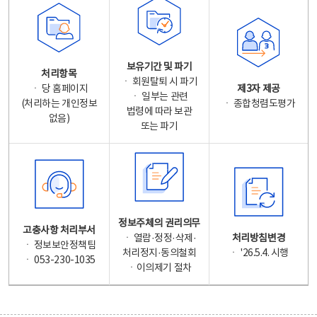
보유기간 및 파기
처리항목
ㆍ 회원탈퇴 시 파기
ㆍ 당 홈페이지
제3자 제공
ㆍ 일부는 관련
(처리하는 개인정보
ㆍ 종합청렴도평가
법령에 따라 보관
없음)
또는 파기
정보주체의 권리의무
고충사항 처리부서
ㆍ 열람·정정·삭제·
처리방침변경
ㆍ 정보보안정책팀
처리정지·동의철회
ㆍ '26.5.4. 시행
ㆍ 053-230-1035
ㆍ이의제기 절차