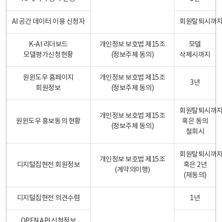
AI 공간 데이터 이용 신청자
회원탈퇴시까
K-AI 리더보드
개인정보 보호법 제15조
모델
모델평가신청현황
(정보주체 동의)
삭제시까지
원윈도우 홈페이지
개인정보 보호법 제15조
3년
회원정보
(정보주체 동의)
회원탈퇴시까
개인정보 보호법 제15조
원윈도우 홍보동의 현황
혹은 동의
(정보주체 동의)
철회시
회원탈퇴시까
개인정보 보호법 제15조
디지털집현전 회원정보
혹은 2년
(계약의이행)
(재동의)
디지털집현전 의견수렴
1년
OPEN API 신청정보