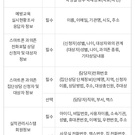
학생일 경우 학제정보(학교/학년)
예방교육
실시현황조사
필수
이름, 이메일, 기관명, 시도, 주소
응답자 정보
스마트폰 과의존
(신청자)성별, 나이, 대상자와의 관계
전화포털 상담
필수
(대상자)성별, 나이, 과의존 종류,
신청자 및 대상자
기타상담내용
정보
(담당자)전화번호
필수
(집단상담 단체정보)단체명, 지역, 신청자
스마트폰 과의존
이름, 상담방법, 주소, 대상총인원, 주대상
집단상담 신청자 및
대상자 정보
선택
(담당자)직위, 부서, 팩스
아이디, 비밀번호, 사용자이름, 소속기관,
필수
성별, 휴대폰번호, 이메일, 우편번호, 주소
실적관리시스템
회원정보
사무실 전화번호, 팩스번호, 집 전화번호,