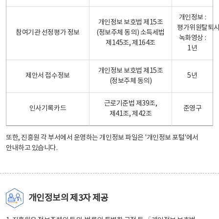
개인정보 :
개인정보 보호법 제15조
평가위원탈퇴
참여기관 선정평가 정보
(정보주체 동의) 소득세법
녹화영상 :
제145조, 제164조
1년
개인정보 보호법 제15조
제안서 접수정보
5년
(정보주체 동의)
근로기준법 제39조,
인사기록카드
준영구
제41조, 제42조
또한, 진흥원 각 부서에서 운영하는 개인정보 파일은
'개인정보 포털'
에서
안내하고 있습니다.
개인정보의 제3자 제공