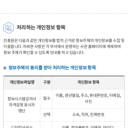
처리하는 개인정보 항목
진흥원은 다음과 같은 개인정보를 법적 근거로 정보주체의 개인정보를 수집 및
이용합니다. 자세한 사항은 각 부서에서 운영하는 서관 홈페이지에 게재하여
정보 주체가 확인할 수 있도록 안내를 하고 있습니다.
정보주체의 동의를 받아 처리하는 개인정보 항목
정보주체의 동의를 받아 처리하는 개인정보 항목 테이블 - 개인정보파일명, 구분, 개인정보 항목으로 구성
개인정보파일명
구분
개인정보 항목
이름, 생년월일, 주소, 휴대폰번호, 이메일,
필수
정보시스템감리사
사진
자격검정 응시자
명단
선택
소속, 직위, 전화번호