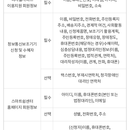
디지털서비스
이름, 휴대폰번호, 이메일, 아이디,
필수
이용지원 회원정보
비밀번호, 소속
이름, 비밀번호, 전화번호, 주민등록지
주소, 배송지주소, 경제적 여건, 사회활동
내용, 신청제품명, 보조기기 활용계획,
주민등록번호, 장애유형, 장애정도,
필수
휴대폰번호(해당하는 경우)수혜이력,
정보통신보조기기
심층상담내용, 법정대리인정보(이름,
신청 및 수혜자
주민등록번호, 법적관계, 연락처),
정보
대리작성자(이름, 관계, 전화, 휴대폰)
팩스번호, 부재시연락처, 청각장애인
선택
대리인 연락처
아이디, 이름, 휴대폰번호(본인 또는
필수
법정대리인), 이메일
스마트쉼센터
홈페이지 회원정보
선택
성별, 전화번호, 주소
(신청자)이름, 휴대폰번호,