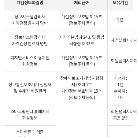
개인정보파일명
처리근거
보유기간
정보시스템감리사
개인정보 보호법 제15조
3년
자격검정 응시자 명단
(정보주체 등의)
정보시스템감리사
자격기본법 제34조 및 동법
자격탈퇴시까
자격검정 합격자 명단
시행령 제32조
디지털서비스 이용지원
개인정보 보호법 제15조
회원탈퇴시까
회원정보
(정보주체 동의)
장애인보조기기법 시행령
신청자 :
정보통신보조기기 신청자
제7조 제1호
1년
및 수혜자 회원관리
개인정보 보호법 제15조
수혜자 :
(정보주체 동의)
7년
스마트쉼센터 홈페이지
회원탈퇴시까
회원정보
혹은 2년
스마트폰 과의존