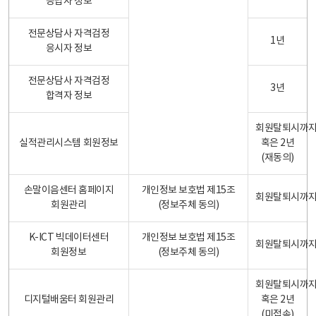
응답자 정보
전문상담사 자격검정
1년
응시자 정보
전문상담사 자격검정
3년
합격자 정보
회원탈퇴시까
실적관리시스템 회원정보
혹은 2년
(재동의)
손말이음센터 홈페이지
개인정보 보호법 제15조
회원탈퇴시까
회원관리
(정보주체 동의)
K-ICT 빅데이터센터
개인정보 보호법 제15조
회원탈퇴시까
회원정보
(정보주체 동의)
회원탈퇴시까
디지털배움터 회원관리
혹은 2년
(미접속)