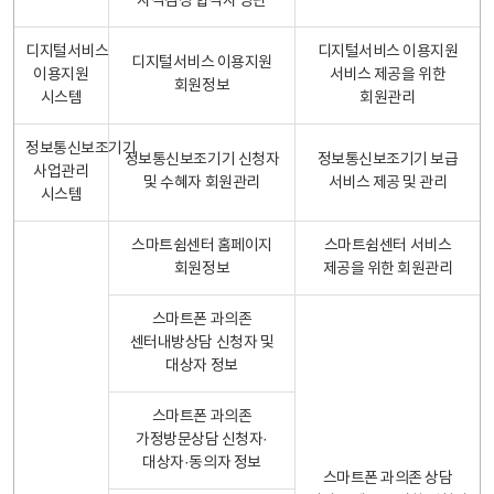
자격검정 합격자 명단
디지털서비스
디지털서비스 이용지원
디지털서비스 이용지원
이용지원
서비스 제공을 위한
회원정보
시스템
회원관리
정보통신보조기기
정보통신보조기기 신청자
정보통신보조기기 보급
사업관리
및 수혜자 회원관리
서비스 제공 및 관리
시스템
스마트쉼센터 홈페이지
스마트쉼센터 서비스
회원정보
제공을 위한 회원관리
스마트폰 과의존
센터내방상담 신청자 및
대상자 정보
스마트폰 과의존
가정방문상담 신청자·
대상자·동의자 정보
스마트폰 과의존 상담