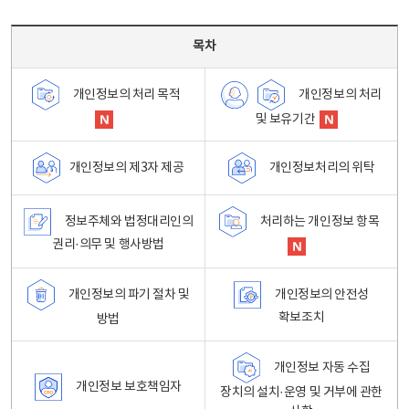
목차 - 개인정보 처리방침 목차를 나타내는표
목차
개인정보의 처리
개인정보의 처리 목적
및 보유기간
개인정보처리의 위탁
개인정보의 제3자 제공
정보주체와 법정대리인의
처리하는 개인정보 항목
권리·의무 및 행사방법
개인정보의 파기 절차 및
개인정보의 안전성
확보조치
방법
개인정보 자동 수집
개인정보 보호책임자
장치의 설치·운영 및 거부에 관한