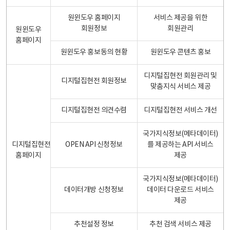
원윈도우 홈페이지
서비스 제공을 위한
회원정보
회원관리
원윈도우
홈페이지
원윈도우 홍보동의 현황
원윈도우 콘텐츠 홍보
디지털집현전 회원관리 및
디지털집현전 회원정보
맞춤지식 서비스 제공
디지털집현전 의견수렴
디지털집현전 서비스 개선
국가지식정보(메타데이터)
디지털집현전
OPEN API 신청정보
를 제공하는 API 서비스
홈페이지
제공
국가지식정보(메타데이터)
데이터개방 신청정보
데이터 다운로드 서비스
제공
추천설정 정보
추천 검색 서비스 제공