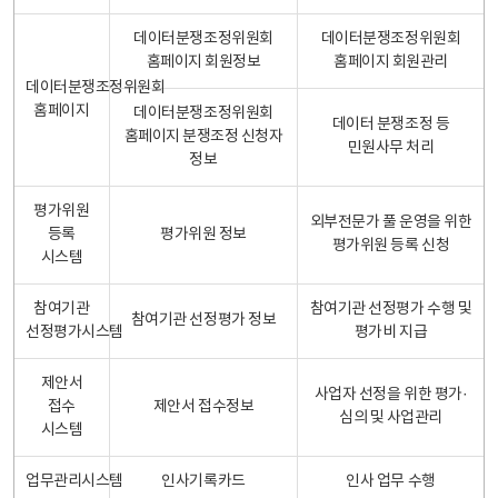
데이터분쟁조정위원회
데이터분쟁조정위원회
홈페이지 회원정보
홈페이지 회원관리
데이터분쟁조정위원회
홈페이지
데이터분쟁조정위원회
데이터 분쟁조정 등
홈페이지 분쟁조정 신청자
민원사무 처리
정보
평가위원
외부전문가 풀 운영을 위한
등록
평가위원 정보
평가위원 등록 신청
시스템
참여기관
참여기관 선정평가 수행 및
참여기관 선정평가 정보
선정평가시스템
평가비 지급
제안서
사업자 선정을 위한 평가·
접수
제안서 접수정보
심의 및 사업관리
시스템
업무관리시스템
인사기록카드
인사 업무 수행