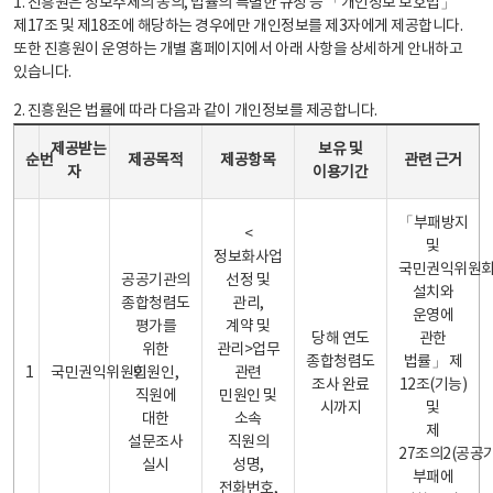
1. 진흥원은 정보주체의 동의, 법률의 특별한 규정 등 「개인정보 보호법」
제17조 및 제18조에 해당하는 경우에만 개인정보를 제3자에게 제공합니다.
또한 진흥원이 운영하는 개별 홈페이지에서 아래 사항을 상세하게 안내하고
있습니다.
2. 진흥원은 법률에 따라 다음과 같이 개인정보를 제공합니다.
개인정보 제공 안내표 - 순번, 제공받는자, 제공목적, 제공항목, 보유 및 이용기간 관련 근거로 구성
제공받는
보유 및
순번
제공목적
제공항목
관련 근거
자
이용기간
「부패방지
<
및
정보화사업
국민권익위원
공공기관의
선정 및
설치와
종합청렴도
관리,
운영에
평가를
계약 및
당해 연도
관한
위한
관리>업무
종합청렴도
법률」 제
1
국민권익위원회
민원인,
관련
조사 완료
12조(기능)
직원에
민원인 및
시까지
및
대한
소속
제
설문조사
직원의
27조의2(공공
실시
성명,
부패에
전화번호,