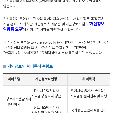
1. 진흥원의 대표홈페이지(www.nia.or.kr)에서는 개인정보를 취급하지
않습니다.
2. 진흥원이 운영하는 각 사업 홈페이지의 개인정보 처리 현황 및 목적 등은
'개인정보
개별 홈페이지의 하단 '개인정보 처리방침' 및 개인정보 포털의
열람등 요구'
에서 자세한 사항을 확인하실 수 있습니다.
※ 개인정보 포털(www.privacy.go.kr) => 개인서비스 => 정보주체 권리행사
=> 개인정보 열람등 요구 => 개인정보 파일 검색 => 기관명에
"한국지능정보사회진흥원"을 입력하면 세부 내용을 확인할 수 있습니다.
개인정보의 처리목적 현황표
개인정보의 처리목적 현황표 - 서비스명, 개인정보파일명, 처리목적으로 구성
서비스명
개인정보파일명
처리목적
정보시스템감리사
필기시험 응시자 본인확인
자격검정 응시자 명단
자격검정 원서접수 및 시행
정보시스템감리사
홈페이지
정보시스템감리사
국가공인민간자격증 관리