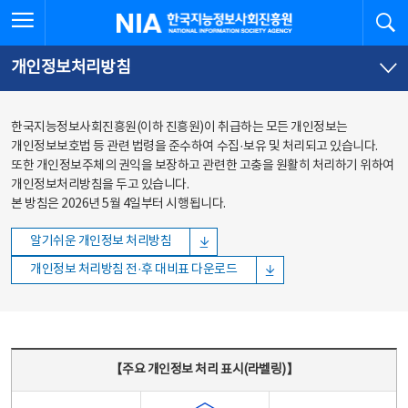
본문
전체메뉴
전체메뉴 열기
검
한국지능정보사회진흥원
바로가기
바로가기
개인정보처리방침
한국지능정보사회진흥원(이하 진흥원)이 취급하는 모든 개인정보는
개인정보보호법 등 관련 법령을 준수하여 수집·보유 및 처리되고 있습니다.
또한 개인정보주체의 권익을 보장하고 관련한 고충을 원활히 처리하기 위하여
개인정보처리방침을 두고 있습니다.
본 방침은 2026년 5월 4일부터 시행됩니다.
알기쉬운 개인정보 처리방침
개인정보 처리방침 전·후 대비표 다운로드
주요 개인정보 처리 표시(라벨링) - 주요 개인정보 처리 표시를 나타내는표
【주요 개인정보 처리 표시(라벨링)】