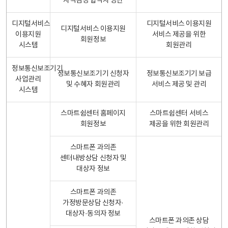
자격검정 합격자 명단
디지털서비스
디지털서비스 이용지원
디지털서비스 이용지원
이용지원
서비스 제공을 위한
회원정보
시스템
회원관리
정보통신보조기기
정보통신보조기기 신청자
정보통신보조기기 보급
사업관리
및 수혜자 회원관리
서비스 제공 및 관리
시스템
스마트쉼센터 홈페이지
스마트쉼센터 서비스
회원정보
제공을 위한 회원관리
스마트폰 과의존
센터내방상담 신청자 및
대상자 정보
스마트폰 과의존
가정방문상담 신청자·
대상자·동의자 정보
스마트폰 과의존 상담