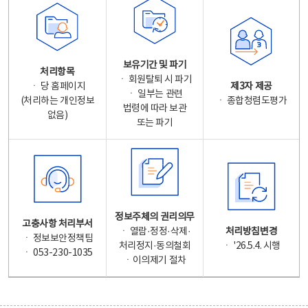
보유기간 및 파기
처리항목
ㆍ 회원탈퇴 시 파기
ㆍ 당 홈페이지
제3자 제공
ㆍ 일부는 관련
(처리하는 개인정보
ㆍ 종합청렴도평가
법령에 따라 보관
없음)
또는 파기
정보주체의 권리의무
고충사항 처리부서
ㆍ 열람·정정·삭제·
처리방침변경
ㆍ 정보보안정책팀
처리정지·동의철회
ㆍ '26.5.4. 시행
ㆍ 053-230-1035
ㆍ이의제기 절차