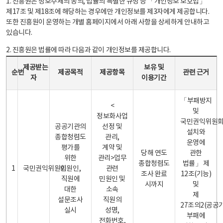
1. 진흥원은 정보주체의 동의, 법률의 특별한 규정 등 「개인정보 보호법」
제17조 및 제18조에 해당하는 경우에만 개인정보를 제3자에게 제공합니다.
또한 진흥원이 운영하는 개별 홈페이지에서 아래 사항을 상세하게 안내하고
있습니다.
2. 진흥원은 법률에 따라 다음과 같이 개인정보를 제공합니다.
개인정보 제공 안내표 - 순번, 제공받는자, 제공목적, 제공항목, 보유 및 이용기간 관련 근거로 구성
제공받는
보유 및
순번
제공목적
제공항목
관련 근거
자
이용기간
「부패방지
<
및
정보화사업
국민권익위원
공공기관의
선정 및
설치와
종합청렴도
관리,
운영에
평가를
계약 및
당해 연도
관한
위한
관리>업무
종합청렴도
법률」 제
1
국민권익위원회
민원인,
관련
조사 완료
12조(기능)
직원에
민원인 및
시까지
및
대한
소속
제
설문조사
직원의
27조의2(공공
실시
성명,
부패에
전화번호,