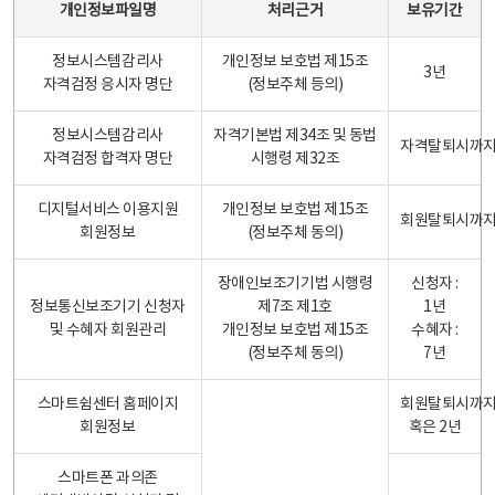
개인정보파일명
처리근거
보유기간
정보시스템감리사
개인정보 보호법 제15조
3년
자격검정 응시자 명단
(정보주체 등의)
정보시스템감리사
자격기본법 제34조 및 동법
자격탈퇴시까
자격검정 합격자 명단
시행령 제32조
디지털서비스 이용지원
개인정보 보호법 제15조
회원탈퇴시까
회원정보
(정보주체 동의)
장애인보조기기법 시행령
신청자 :
정보통신보조기기 신청자
제7조 제1호
1년
및 수혜자 회원관리
개인정보 보호법 제15조
수혜자 :
(정보주체 동의)
7년
스마트쉼센터 홈페이지
회원탈퇴시까
회원정보
혹은 2년
스마트폰 과의존