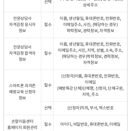
선택
상세주소
전문상담사
이름, 생년월일, 휴대폰번호, 전화번호,
자격검정 응시자
필수
이메일주소, 사진, (해당하는 경우)
정보
학력정보, 경력정보, 자격정보
이름, 생년월일, 휴대폰번호, 전화번호,
전문상담사
이메일주소, 사진, 지역, 성별, 소속, 주소,
자격검정 합격자
필수
(해당하는 경우)학력정보, 경력정보,
정보
자격정보
(신청자)이름, 휴대폰번호, 전화번호,
이메일
필수
스마트폰 과의존
(예방특강 단체)단체명, 신청자, 단체구분,
예방교육 신청자
지역, 주소
정보
선택
(신청자)직위, 부서, 팩스번호
손말이음센터
필수
아이디, 비밀번호, 휴대폰번호, 이메일
홈페이지 회원관리