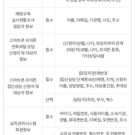
학생일 경우 학제정보(학교/학년)
예방교육
실시현황조사
필수
이름, 이메일, 기관명, 시도, 주소
응답자 정보
스마트폰 과의존
(신청자)성별, 나이, 대상자와의 관계
전화포털 상담
필수
(대상자)성별, 나이, 과의존 종류,
신청자 및 대상자
기타상담내용
정보
(담당자)전화번호
필수
(집단상담 단체정보)단체명, 지역, 신청자
스마트폰 과의존
이름, 상담방법, 주소, 대상총인원, 주대상
집단상담 신청자 및
대상자 정보
선택
(담당자)직위, 부서, 팩스
아이디, 비밀번호, 사용자이름, 소속기관,
필수
성별, 휴대폰번호, 이메일, 우편번호, 주소
실적관리시스템
회원정보
사무실 전화번호, 팩스번호, 집 전화번호,