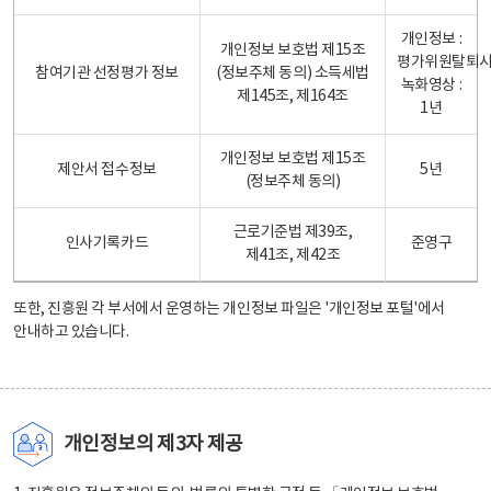
개인정보 :
개인정보 보호법 제15조
평가위원탈퇴
참여기관 선정평가 정보
(정보주체 동의) 소득세법
녹화영상 :
제145조, 제164조
1년
개인정보 보호법 제15조
제안서 접수정보
5년
(정보주체 동의)
근로기준법 제39조,
인사기록카드
준영구
제41조, 제42조
또한, 진흥원 각 부서에서 운영하는 개인정보 파일은
'개인정보 포털'
에서
안내하고 있습니다.
개인정보의 제3자 제공