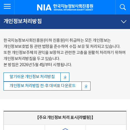
본문
전체메뉴
전체메뉴 열기
검
한국지능정보사회진흥원
바로가기
바로가기
개인정보처리방침
한국지능정보사회진흥원(이하 진흥원)이 취급하는 모든 개인정보는
개인정보보호법 등 관련 법령을 준수하여 수집·보유 및 처리되고 있습니다.
또한 개인정보주체의 권익을 보장하고 관련한 고충을 원활히 처리하기 위하여
개인정보처리방침을 두고 있습니다.
본 방침은 2026년 5월 4일부터 시행됩니다.
알기쉬운 개인정보 처리방침
개인정보 처리방침 전·후 대비표 다운로드
주요 개인정보 처리 표시(라벨링) - 주요 개인정보 처리 표시를 나타내는표
【주요 개인정보 처리 표시(라벨링)】