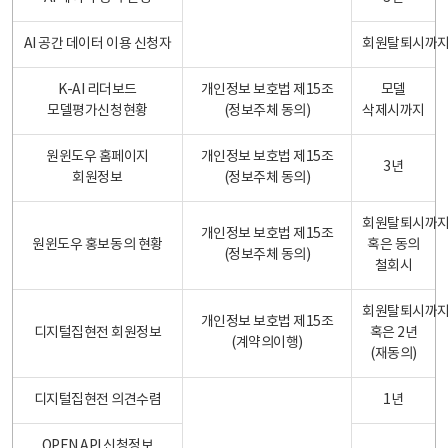
AI 공간 데이터 이용 신청자
회원탈퇴시까
K-AI 리더보드
개인정보 보호법 제15조
모델
모델평가신청현황
(정보주체 동의)
삭제시까지
원윈도우 홈페이지
개인정보 보호법 제15조
3년
회원정보
(정보주체 동의)
회원탈퇴시까
개인정보 보호법 제15조
원윈도우 홍보동의 현황
혹은 동의
(정보주체 동의)
철회시
회원탈퇴시까
개인정보 보호법 제15조
디지털집현전 회원정보
혹은 2년
(계약의이행)
(재동의)
디지털집현전 의견수렴
1년
OPEN API 신청정보