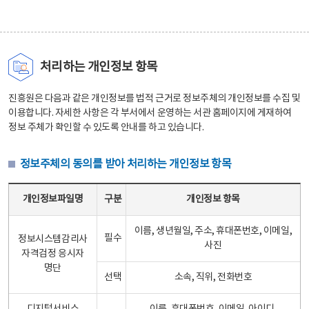
처리하는 개인정보 항목
진흥원은 다음과 같은 개인정보를 법적 근거로 정보주체의 개인정보를 수집 및
이용합니다. 자세한 사항은 각 부서에서 운영하는 서관 홈페이지에 게재하여
정보 주체가 확인할 수 있도록 안내를 하고 있습니다.
정보주체의 동의를 받아 처리하는 개인정보 항목
정보주체의 동의를 받아 처리하는 개인정보 항목 테이블 - 개인정보파일명, 구분, 개인정보 항목으로 구성
개인정보파일명
구분
개인정보 항목
이름, 생년월일, 주소, 휴대폰번호, 이메일,
필수
정보시스템감리사
사진
자격검정 응시자
명단
선택
소속, 직위, 전화번호