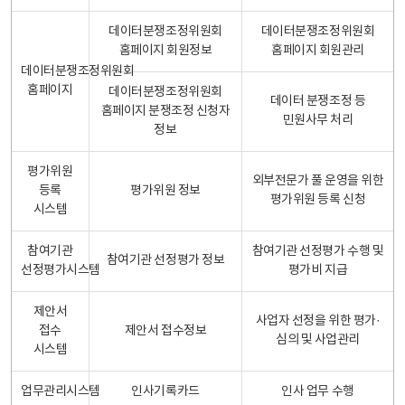
데이터분쟁조정위원회
데이터분쟁조정위원회
홈페이지 회원정보
홈페이지 회원관리
데이터분쟁조정위원회
홈페이지
데이터분쟁조정위원회
데이터 분쟁조정 등
홈페이지 분쟁조정 신청자
민원사무 처리
정보
평가위원
외부전문가 풀 운영을 위한
등록
평가위원 정보
평가위원 등록 신청
시스템
참여기관
참여기관 선정평가 수행 및
참여기관 선정평가 정보
선정평가시스템
평가비 지급
제안서
사업자 선정을 위한 평가·
접수
제안서 접수정보
심의 및 사업관리
시스템
업무관리시스템
인사기록카드
인사 업무 수행