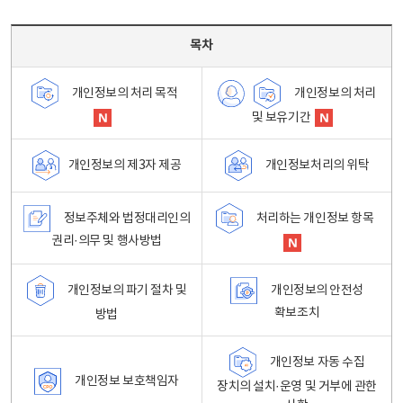
목차 - 개인정보 처리방침 목차를 나타내는표
목차
개인정보의 처리
개인정보의 처리 목적
및 보유기간
개인정보처리의 위탁
개인정보의 제3자 제공
정보주체와 법정대리인의
처리하는 개인정보 항목
권리·의무 및 행사방법
개인정보의 파기 절차 및
개인정보의 안전성
확보조치
방법
개인정보 자동 수집
개인정보 보호책임자
장치의 설치·운영 및 거부에 관한