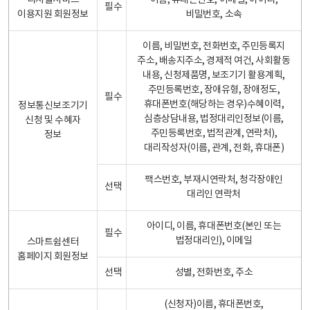
디지털서비스
이름, 휴대폰번호, 이메일, 아이디,
필수
이용지원 회원정보
비밀번호, 소속
이름, 비밀번호, 전화번호, 주민등록지
주소, 배송지주소, 경제적 여건, 사회활동
내용, 신청제품명, 보조기기 활용계획,
주민등록번호, 장애유형, 장애정도,
필수
휴대폰번호(해당하는 경우)수혜이력,
정보통신보조기기
심층상담내용, 법정대리인정보(이름,
신청 및 수혜자
주민등록번호, 법적관계, 연락처),
정보
대리작성자(이름, 관계, 전화, 휴대폰)
팩스번호, 부재시연락처, 청각장애인
선택
대리인 연락처
아이디, 이름, 휴대폰번호(본인 또는
필수
법정대리인), 이메일
스마트쉼센터
홈페이지 회원정보
선택
성별, 전화번호, 주소
(신청자)이름, 휴대폰번호,