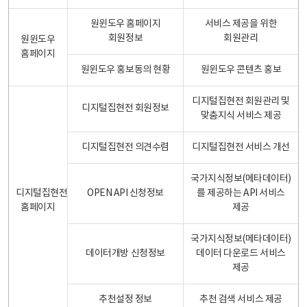
원윈도우 홈페이지
서비스 제공을 위한
회원정보
회원관리
원윈도우
홈페이지
원윈도우 홍보동의 현황
원윈도우 콘텐츠 홍보
디지털집현전 회원관리 및
디지털집현전 회원정보
맞춤지식 서비스 제공
디지털집현전 의견수렴
디지털집현전 서비스 개선
국가지식정보(메타데이터)
디지털집현전
OPEN API 신청정보
를 제공하는 API 서비스
홈페이지
제공
국가지식정보(메타데이터)
데이터개방 신청정보
데이터 다운로드 서비스
제공
추천설정 정보
추천 검색 서비스 제공