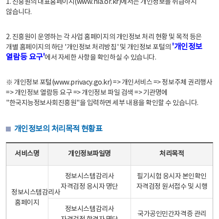
1. 진흥원의 대표홈페이지(www.nia.or.kr)에서는 개인정보를 취급하지
않습니다.
2. 진흥원이 운영하는 각 사업 홈페이지의 개인정보 처리 현황 및 목적 등은
'개인정보
개별 홈페이지의 하단 '개인정보 처리방침' 및 개인정보 포털의
열람등 요구'
에서 자세한 사항을 확인하실 수 있습니다.
※ 개인정보 포털(www.privacy.go.kr) => 개인서비스 => 정보주체 권리행사
=> 개인정보 열람등 요구 => 개인정보 파일 검색 => 기관명에
"한국지능정보사회진흥원"을 입력하면 세부 내용을 확인할 수 있습니다.
개인정보의 처리목적 현황표
개인정보의 처리목적 현황표 - 서비스명, 개인정보파일명, 처리목적으로 구성
서비스명
개인정보파일명
처리목적
정보시스템감리사
필기시험 응시자 본인확인
자격검정 응시자 명단
자격검정 원서접수 및 시행
정보시스템감리사
홈페이지
정보시스템감리사
국가공인민간자격증 관리