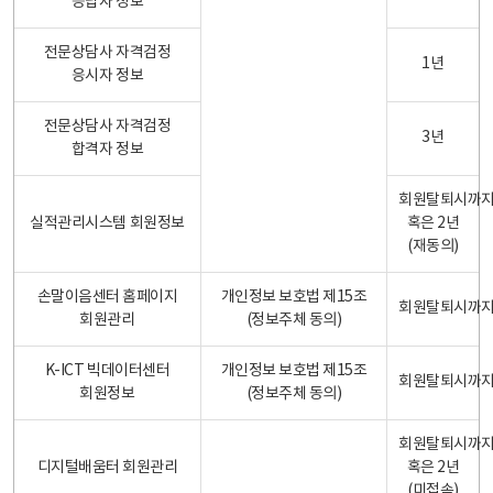
응답자 정보
전문상담사 자격검정
1년
응시자 정보
전문상담사 자격검정
3년
합격자 정보
회원탈퇴시까
실적관리시스템 회원정보
혹은 2년
(재동의)
손말이음센터 홈페이지
개인정보 보호법 제15조
회원탈퇴시까
회원관리
(정보주체 동의)
K-ICT 빅데이터센터
개인정보 보호법 제15조
회원탈퇴시까
회원정보
(정보주체 동의)
회원탈퇴시까
디지털배움터 회원관리
혹은 2년
(미접속)