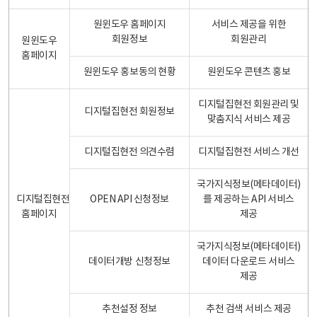
원윈도우 홈페이지
서비스 제공을 위한
회원정보
회원관리
원윈도우
홈페이지
원윈도우 홍보동의 현황
원윈도우 콘텐츠 홍보
디지털집현전 회원관리 및
디지털집현전 회원정보
맞춤지식 서비스 제공
디지털집현전 의견수렴
디지털집현전 서비스 개선
국가지식정보(메타데이터)
디지털집현전
OPEN API 신청정보
를 제공하는 API 서비스
홈페이지
제공
국가지식정보(메타데이터)
데이터개방 신청정보
데이터 다운로드 서비스
제공
추천설정 정보
추천 검색 서비스 제공