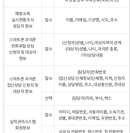
학생일 경우 학제정보(학교/학년)
예방교육
실시현황조사
필수
이름, 이메일, 기관명, 시도, 주소
응답자 정보
스마트폰 과의존
(신청자)성별, 나이, 대상자와의 관계
전화포털 상담
필수
(대상자)성별, 나이, 과의존 종류,
신청자 및 대상자
기타상담내용
정보
(담당자)전화번호
필수
(집단상담 단체정보)단체명, 지역, 신청자
스마트폰 과의존
이름, 상담방법, 주소, 대상총인원, 주대상
집단상담 신청자 및
대상자 정보
선택
(담당자)직위, 부서, 팩스
아이디, 비밀번호, 사용자이름, 소속기관,
필수
성별, 휴대폰번호, 이메일, 우편번호, 주소
실적관리시스템
회원정보
사무실 전화번호, 팩스번호, 집 전화번호,