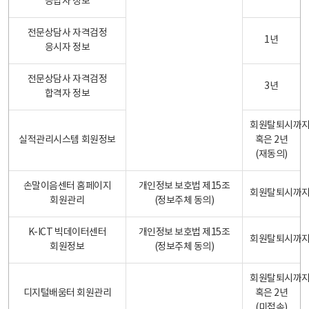
응답자 정보
전문상담사 자격검정
1년
응시자 정보
전문상담사 자격검정
3년
합격자 정보
회원탈퇴시까
실적관리시스템 회원정보
혹은 2년
(재동의)
손말이음센터 홈페이지
개인정보 보호법 제15조
회원탈퇴시까
회원관리
(정보주체 동의)
K-ICT 빅데이터센터
개인정보 보호법 제15조
회원탈퇴시까
회원정보
(정보주체 동의)
회원탈퇴시까
디지털배움터 회원관리
혹은 2년
(미접속)