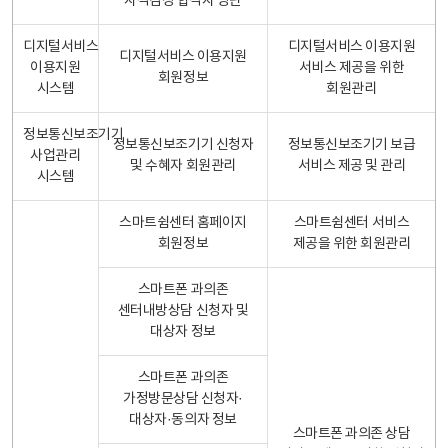
자격검정 합격자 명단
디지털서비스
디지털서비스 이용지원
디지털서비스 이용지원
이용지원
서비스 제공을 위한
회원정보
시스템
회원관리
정보통신보조기기
정보통신보조기기 신청자
정보통신보조기기 보급
사업관리
및 수혜자 회원관리
서비스 제공 및 관리
시스템
스마트쉼센터 홈페이지
스마트쉼센터 서비스
회원정보
제공을 위한 회원관리
스마트폰 과의존
센터내방상담 신청자 및
대상자 정보
스마트폰 과의존
가정방문상담 신청자·
대상자·동의자 정보
스마트폰 과의존 상담