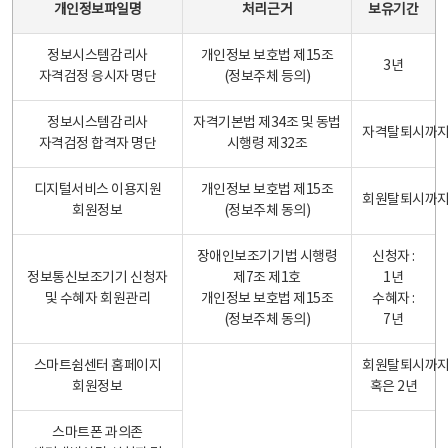
개인정보파일명
처리근거
보유기간
정보시스템감리사
개인정보 보호법 제15조
3년
자격검정 응시자 명단
(정보주체 등의)
정보시스템감리사
자격기본법 제34조 및 동법
자격탈퇴시까
자격검정 합격자 명단
시행령 제32조
디지털서비스 이용지원
개인정보 보호법 제15조
회원탈퇴시까
회원정보
(정보주체 동의)
장애인보조기기법 시행령
신청자 :
정보통신보조기기 신청자
제7조 제1호
1년
및 수혜자 회원관리
개인정보 보호법 제15조
수혜자 :
(정보주체 동의)
7년
스마트쉼센터 홈페이지
회원탈퇴시까
회원정보
혹은 2년
스마트폰 과의존