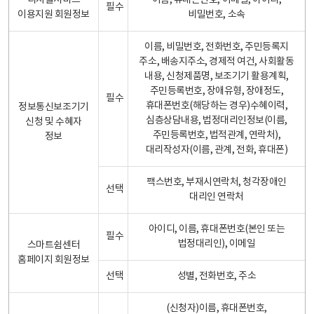
디지털서비스
이름, 휴대폰번호, 이메일, 아이디,
필수
이용지원 회원정보
비밀번호, 소속
이름, 비밀번호, 전화번호, 주민등록지
주소, 배송지주소, 경제적 여건, 사회활동
내용, 신청제품명, 보조기기 활용계획,
주민등록번호, 장애유형, 장애정도,
필수
휴대폰번호(해당하는 경우)수혜이력,
정보통신보조기기
심층상담내용, 법정대리인정보(이름,
신청 및 수혜자
주민등록번호, 법적관계, 연락처),
정보
대리작성자(이름, 관계, 전화, 휴대폰)
팩스번호, 부재시연락처, 청각장애인
선택
대리인 연락처
아이디, 이름, 휴대폰번호(본인 또는
필수
법정대리인), 이메일
스마트쉼센터
홈페이지 회원정보
선택
성별, 전화번호, 주소
(신청자)이름, 휴대폰번호,