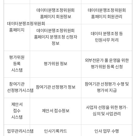
데이터분쟁조정위원회
데이터분쟁조정위원회
홈페이지 회원정보
홈페이지 회원관리
데이터분쟁조정위원회
홈페이지
데이터분쟁조정위원회
데이터 분쟁조정 등
홈페이지 분쟁조정 신청자
민원사무 처리
정보
평가위원
외부전문가 풀 운영을 위한
등록
평가위원 정보
평가위원 등록 신청
시스템
참여기관
참여기관 선정평가 수행 및
참여기관 선정평가 정보
선정평가시스템
평가비 지급
제안서
사업자 선정을 위한 평가·
접수
제안서 접수정보
심의 및 사업관리
시스템
업무관리시스템
인사기록카드
인사 업무 수행