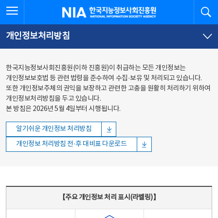
본문
전체메뉴
전체메뉴 열기
검
한국지능정보사회진흥원
바로가기
바로가기
개인정보처리방침
한국지능정보사회진흥원(이하 진흥원)이 취급하는 모든 개인정보는
개인정보보호법 등 관련 법령을 준수하여 수집·보유 및 처리되고 있습니다.
또한 개인정보주체의 권익을 보장하고 관련한 고충을 원활히 처리하기 위하여
개인정보처리방침을 두고 있습니다.
본 방침은 2026년 5월 4일부터 시행됩니다.
알기쉬운 개인정보 처리방침
개인정보 처리방침 전·후 대비표 다운로드
주요 개인정보 처리 표시(라벨링) - 주요 개인정보 처리 표시를 나타내는표
【주요 개인정보 처리 표시(라벨링)】