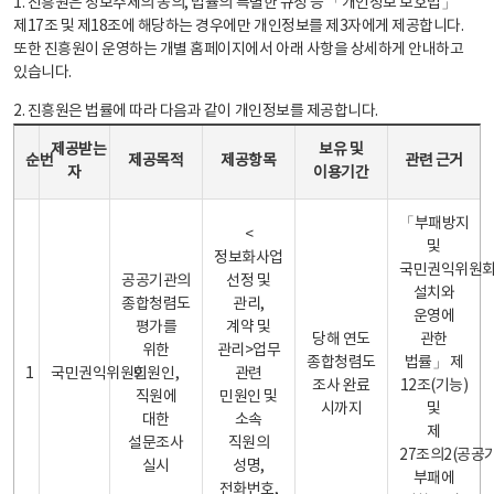
1. 진흥원은 정보주체의 동의, 법률의 특별한 규정 등 「개인정보 보호법」
제17조 및 제18조에 해당하는 경우에만 개인정보를 제3자에게 제공합니다.
또한 진흥원이 운영하는 개별 홈페이지에서 아래 사항을 상세하게 안내하고
있습니다.
2. 진흥원은 법률에 따라 다음과 같이 개인정보를 제공합니다.
개인정보 제공 안내표 - 순번, 제공받는자, 제공목적, 제공항목, 보유 및 이용기간 관련 근거로 구성
제공받는
보유 및
순번
제공목적
제공항목
관련 근거
자
이용기간
「부패방지
<
및
정보화사업
국민권익위원
공공기관의
선정 및
설치와
종합청렴도
관리,
운영에
평가를
계약 및
당해 연도
관한
위한
관리>업무
종합청렴도
법률」 제
1
국민권익위원회
민원인,
관련
조사 완료
12조(기능)
직원에
민원인 및
시까지
및
대한
소속
제
설문조사
직원의
27조의2(공공
실시
성명,
부패에
전화번호,