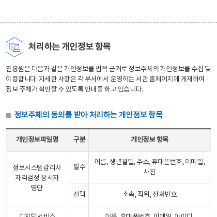
처리하는 개인정보 항목
진흥원은 다음과 같은 개인정보를 법적 근거로 정보주체의 개인정보를 수집 및
이용합니다. 자세한 사항은 각 부서에서 운영하는 서관 홈페이지에 게재하여
정보 주체가 확인할 수 있도록 안내를 하고 있습니다.
정보주체의 동의를 받아 처리하는 개인정보 항목
정보주체의 동의를 받아 처리하는 개인정보 항목 테이블 - 개인정보파일명, 구분, 개인정보 항목으로 구성
개인정보파일명
구분
개인정보 항목
이름, 생년월일, 주소, 휴대폰번호, 이메일,
필수
정보시스템감리사
사진
자격검정 응시자
명단
선택
소속, 직위, 전화번호