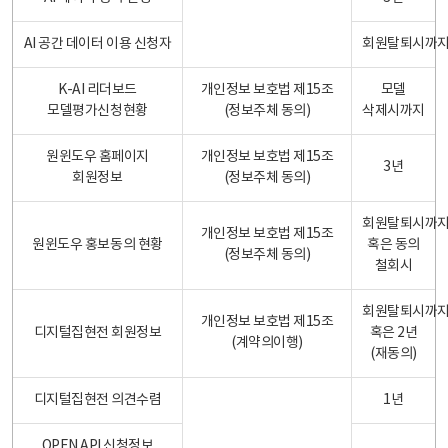
AI 공간 데이터 이용 신청자
회원탈퇴시까
K-AI 리더보드
개인정보 보호법 제15조
모델
모델평가신청현황
(정보주체 동의)
삭제시까지
원윈도우 홈페이지
개인정보 보호법 제15조
3년
회원정보
(정보주체 동의)
회원탈퇴시까
개인정보 보호법 제15조
원윈도우 홍보동의 현황
혹은 동의
(정보주체 동의)
철회시
회원탈퇴시까
개인정보 보호법 제15조
디지털집현전 회원정보
혹은 2년
(계약의이행)
(재동의)
디지털집현전 의견수렴
1년
OPEN API 신청정보