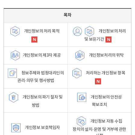
목차 - 개인정보 처리방침 목차를 나타내는표
목차
개인정보의 처리
개인정보의 처리 목적
및 보유기간
개인정보처리의 위탁
개인정보의 제3자 제공
정보주체와 법정대리인의
처리하는 개인정보 항목
권리·의무 및 행사방법
개인정보의 파기 절차 및
개인정보의 안전성
확보조치
방법
개인정보 자동 수집
개인정보 보호책임자
장치의 설치·운영 및 거부에 관한