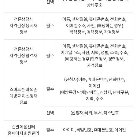
선택
상세주소
전문상담사
이름, 생년월일, 휴대폰번호, 전화번호,
자격검정 응시자
필수
이메일주소, 사진, (해당하는 경우)
정보
학력정보, 경력정보, 자격정보
이름, 생년월일, 휴대폰번호, 전화번호,
전문상담사
이메일주소, 사진, 지역, 성별, 소속, 주소,
자격검정 합격자
필수
(해당하는 경우)학력정보, 경력정보,
정보
자격정보
(신청자)이름, 휴대폰번호, 전화번호,
이메일
필수
스마트폰 과의존
(예방특강 단체)단체명, 신청자, 단체구분,
예방교육 신청자
지역, 주소
정보
선택
(신청자)직위, 부서, 팩스번호
손말이음센터
필수
아이디, 비밀번호, 휴대폰번호, 이메일
홈페이지 회원관리