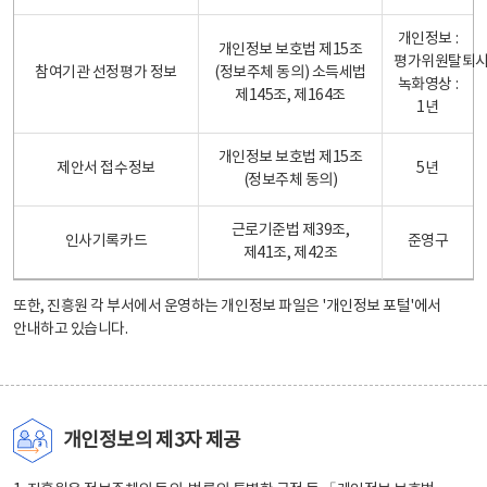
개인정보 :
개인정보 보호법 제15조
평가위원탈퇴
참여기관 선정평가 정보
(정보주체 동의) 소득세법
녹화영상 :
제145조, 제164조
1년
개인정보 보호법 제15조
제안서 접수정보
5년
(정보주체 동의)
근로기준법 제39조,
인사기록카드
준영구
제41조, 제42조
또한, 진흥원 각 부서에서 운영하는 개인정보 파일은
'개인정보 포털'
에서
안내하고 있습니다.
개인정보의 제3자 제공