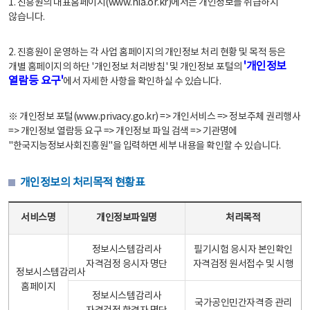
1. 진흥원의 대표홈페이지(www.nia.or.kr)에서는 개인정보를 취급하지
않습니다.
2. 진흥원이 운영하는 각 사업 홈페이지의 개인정보 처리 현황 및 목적 등은
'개인정보
개별 홈페이지의 하단 '개인정보 처리방침' 및 개인정보 포털의
열람등 요구'
에서 자세한 사항을 확인하실 수 있습니다.
※ 개인정보 포털(www.privacy.go.kr) => 개인서비스 => 정보주체 권리행사
=> 개인정보 열람등 요구 => 개인정보 파일 검색 => 기관명에
"한국지능정보사회진흥원"을 입력하면 세부 내용을 확인할 수 있습니다.
개인정보의 처리목적 현황표
개인정보의 처리목적 현황표 - 서비스명, 개인정보파일명, 처리목적으로 구성
서비스명
개인정보파일명
처리목적
정보시스템감리사
필기시험 응시자 본인확인
자격검정 응시자 명단
자격검정 원서접수 및 시행
정보시스템감리사
홈페이지
정보시스템감리사
국가공인민간자격증 관리