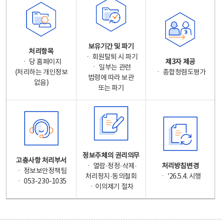
보유기간 및 파기
처리항목
ㆍ 회원탈퇴 시 파기
ㆍ 당 홈페이지
제3자 제공
ㆍ 일부는 관련
(처리하는 개인정보
ㆍ 종합청렴도평가
법령에 따라 보관
없음)
또는 파기
정보주체의 권리의무
고충사항 처리부서
ㆍ 열람·정정·삭제·
처리방침변경
ㆍ 정보보안정책팀
처리정지·동의철회
ㆍ '26.5.4. 시행
ㆍ 053-230-1035
ㆍ이의제기 절차