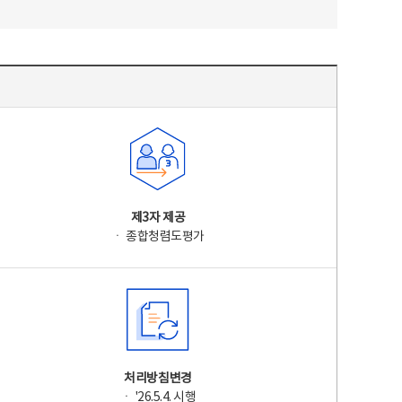
제3자 제공
ㆍ 종합청렴도평가
처리방침변경
ㆍ '26.5.4. 시행