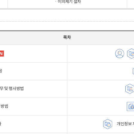
ㆍ이의제기 절차
목차
공
무 및 행사방법
 방법
자
개인정보 자