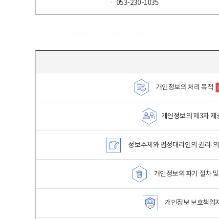
ㆍ 053-230-1035
목차 - 개인정보 처리방침 목차를 나타내는표
개인정보의 처리 목적
개인정보의 제3자 제
정보주체와 법정대리인의 권리·의
개인정보의 파기 절차 및
개인정보 보호책임