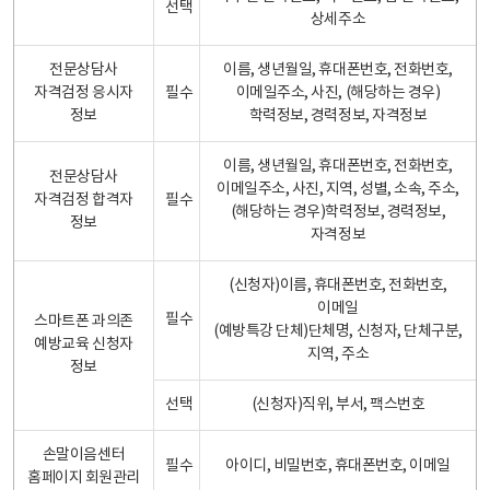
선택
상세주소
전문상담사
이름, 생년월일, 휴대폰번호, 전화번호,
자격검정 응시자
필수
이메일주소, 사진, (해당하는 경우)
정보
학력정보, 경력정보, 자격정보
이름, 생년월일, 휴대폰번호, 전화번호,
전문상담사
이메일주소, 사진, 지역, 성별, 소속, 주소,
자격검정 합격자
필수
(해당하는 경우)학력정보, 경력정보,
정보
자격정보
(신청자)이름, 휴대폰번호, 전화번호,
이메일
필수
스마트폰 과의존
(예방특강 단체)단체명, 신청자, 단체구분,
예방교육 신청자
지역, 주소
정보
선택
(신청자)직위, 부서, 팩스번호
손말이음센터
필수
아이디, 비밀번호, 휴대폰번호, 이메일
홈페이지 회원관리