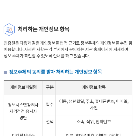
처리하는 개인정보 항목
진흥원은 다음과 같은 개인정보를 법적 근거로 정보주체의 개인정보를 수집 및
이용합니다. 자세한 사항은 각 부서에서 운영하는 서관 홈페이지에 게재하여
정보 주체가 확인할 수 있도록 안내를 하고 있습니다.
정보주체의 동의를 받아 처리하는 개인정보 항목
정보주체의 동의를 받아 처리하는 개인정보 항목 테이블 - 개인정보파일명, 구분, 개인정보 항목으로 구성
개인정보파일명
구분
개인정보 항목
이름, 생년월일, 주소, 휴대폰번호, 이메일,
필수
정보시스템감리사
사진
자격검정 응시자
명단
선택
소속, 직위, 전화번호