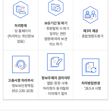
보유기간 및 파기
처리항목
ㆍ 회원탈퇴 시 파기
ㆍ 당 홈페이지
제3자 제공
ㆍ 일부는 관련
(처리하는 개인정보
ㆍ 종합청렴도평가
법령에 따라 보관
없음)
또는 파기
정보주체의 권리의무
고충사항 처리부서
ㆍ 열람·정정·삭제·
처리방침변경
ㆍ 정보보안정책팀
처리정지·동의철회
ㆍ '26.5.4. 시행
ㆍ 053-230-1035
ㆍ이의제기 절차