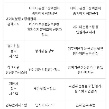
데이터분쟁조정위원회
데이터분쟁조정위원회
홈페이지 회원정보
홈페이지 회원관리
데이터분쟁조정위원회
홈페이지
데이터분쟁조정위원회
데이터 분쟁조정 등
홈페이지 분쟁조정 신청자
민원사무 처리
정보
평가위원
외부전문가 풀 운영을 위한
등록
평가위원 정보
평가위원 등록 신청
시스템
참여기관
참여기관 선정평가 수행 및
참여기관 선정평가 정보
선정평가시스템
평가비 지급
제안서
사업자 선정을 위한 평가·
접수
제안서 접수정보
심의 및 사업관리
시스템
업무관리시스템
인사기록카드
인사 업무 수행