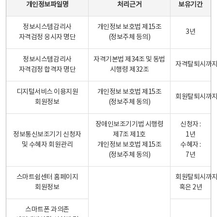
개인정보파일명
처리근거
보유기간
정보시스템감리사
개인정보 보호법 제15조
3년
자격검정 응시자 명단
(정보주체 등의)
정보시스템감리사
자격기본법 제34조 및 동법
자격탈퇴시까
자격검정 합격자 명단
시행령 제32조
디지털서비스 이용지원
개인정보 보호법 제15조
회원탈퇴시까
회원정보
(정보주체 동의)
장애인보조기기법 시행령
신청자 :
정보통신보조기기 신청자
제7조 제1호
1년
및 수혜자 회원관리
개인정보 보호법 제15조
수혜자 :
(정보주체 동의)
7년
스마트쉼센터 홈페이지
회원탈퇴시까
회원정보
혹은 2년
스마트폰 과의존