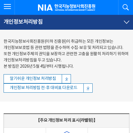
본문
전체메뉴
전체메뉴 열기
검
한국지능정보사회진흥원
바로가기
바로가기
개인정보처리방침
한국지능정보사회진흥원(이하 진흥원)이 취급하는 모든 개인정보는
개인정보보호법 등 관련 법령을 준수하여 수집·보유 및 처리되고 있습니다.
또한 개인정보주체의 권익을 보장하고 관련한 고충을 원활히 처리하기 위하여
개인정보처리방침을 두고 있습니다.
본 방침은 2026년 5월 4일부터 시행됩니다.
알기쉬운 개인정보 처리방침
개인정보 처리방침 전·후 대비표 다운로드
주요 개인정보 처리 표시(라벨링) - 주요 개인정보 처리 표시를 나타내는표
【주요 개인정보 처리 표시(라벨링)】