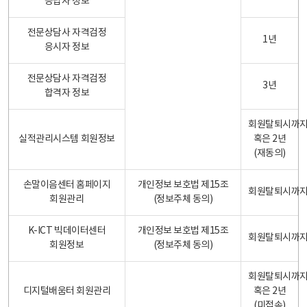
응답자 정보
전문상담사 자격검정
1년
응시자 정보
전문상담사 자격검정
3년
합격자 정보
회원탈퇴시까
실적관리시스템 회원정보
혹은 2년
(재동의)
손말이음센터 홈페이지
개인정보 보호법 제15조
회원탈퇴시까
회원관리
(정보주체 동의)
K-ICT 빅데이터센터
개인정보 보호법 제15조
회원탈퇴시까
회원정보
(정보주체 동의)
회원탈퇴시까
디지털배움터 회원관리
혹은 2년
(미접속)