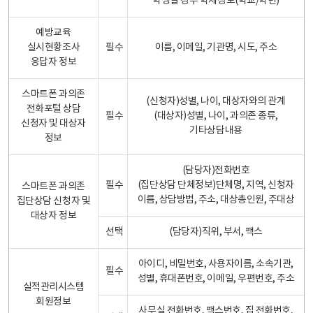
학생일 경우 학제정보(학교/학년)
예방교육
실시현황조사
필수
이름, 이메일, 기관명, 시도, 주소
응답자 정보
스마트폰 과의존
(신청자)성별, 나이, 대상자와의 관계
전화포털 상담
필수
(대상자)성별, 나이, 과의존 종류,
신청자 및 대상자
기타상담내용
정보
(담당자)전화번호
필수
(집단상담 단체정보)단체명, 지역, 신청자
스마트폰 과의존
이름, 상담방법, 주소, 대상총인원, 주대상
집단상담 신청자 및
대상자 정보
선택
(담당자)직위, 부서, 팩스
아이디, 비밀번호, 사용자이름, 소속기관,
필수
성별, 휴대폰번호, 이메일, 우편번호, 주소
실적관리시스템
회원정보
사무실 전화번호, 팩스번호, 집 전화번호,