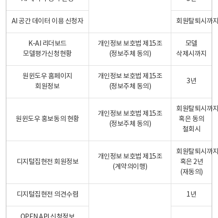
AI 공간 데이터 이용 신청자
회원탈퇴시까
K-AI 리더보드
개인정보 보호법 제15조
모델
모델평가신청현황
(정보주체 동의)
삭제시까지
원윈도우 홈페이지
개인정보 보호법 제15조
3년
회원정보
(정보주체 동의)
회원탈퇴시까
개인정보 보호법 제15조
원윈도우 홍보동의 현황
혹은 동의
(정보주체 동의)
철회시
회원탈퇴시까
개인정보 보호법 제15조
디지털집현전 회원정보
혹은 2년
(계약의이행)
(재동의)
디지털집현전 의견수렴
1년
OPEN API 신청정보