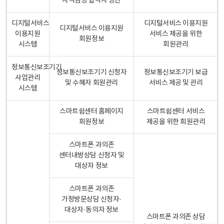
자격검정 합격자 명단
디지털서비스
디지털서비스 이용지원
디지털서비스 이용지원
이용지원
서비스 제공을 위한
회원정보
시스템
회원관리
정보통신보조기기
정보통신보조기기 신청자
정보통신보조기기 보급
사업관리
및 수혜자 회원관리
서비스 제공 및 관리
시스템
스마트쉼센터 홈페이지
스마트쉼센터 서비스
회원정보
제공을 위한 회원관리
스마트폰 과의존
센터내방상담 신청자 및
대상자 정보
스마트폰 과의존
가정방문상담 신청자·
대상자·동의자 정보
스마트폰 과의존 상담