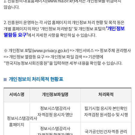
1. 진흥원의 대표홈페이지(www.nia.or.kr)에서는 개인정보를 취급하지
않습니다.
2. 진흥원이 운영하는 각 사업 홈페이지의 개인정보 처리 현황 및 목적 등은
'개인정보
개별 홈페이지의 하단 '개인정보 처리방침' 및 개인정보 포털의
열람등 요구'
에서 자세한 사항을 확인하실 수 있습니다.
※ 개인정보 포털(www.privacy.go.kr) => 개인서비스 => 정보주체 권리행사
=> 개인정보 열람등 요구 => 개인정보 파일 검색 => 기관명에
"한국지능정보사회진흥원"을 입력하면 세부 내용을 확인할 수 있습니다.
개인정보의 처리목적 현황표
개인정보의 처리목적 현황표 - 서비스명, 개인정보파일명, 처리목적으로 구성
서비스명
개인정보파일명
처리목적
정보시스템감리사
필기시험 응시자 본인확인
자격검정 응시자 명단
자격검정 원서접수 및 시행
정보시스템감리사
홈페이지
정보시스템감리사
국가공인민간자격증 관리