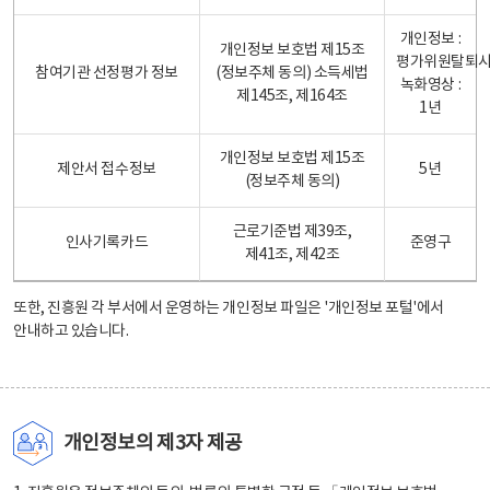
개인정보 :
개인정보 보호법 제15조
평가위원탈퇴
참여기관 선정평가 정보
(정보주체 동의) 소득세법
녹화영상 :
제145조, 제164조
1년
개인정보 보호법 제15조
제안서 접수정보
5년
(정보주체 동의)
근로기준법 제39조,
인사기록카드
준영구
제41조, 제42조
또한, 진흥원 각 부서에서 운영하는 개인정보 파일은
'개인정보 포털'
에서
안내하고 있습니다.
개인정보의 제3자 제공