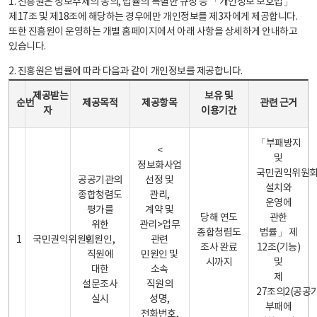
1. 진흥원은 정보주체의 동의, 법률의 특별한 규정 등 「개인정보 보호법」
제17조 및 제18조에 해당하는 경우에만 개인정보를 제3자에게 제공합니다.
또한 진흥원이 운영하는 개별 홈페이지에서 아래 사항을 상세하게 안내하고
있습니다.
2. 진흥원은 법률에 따라 다음과 같이 개인정보를 제공합니다.
개인정보 제공 안내표 - 순번, 제공받는자, 제공목적, 제공항목, 보유 및 이용기간 관련 근거로 구성
제공받는
보유 및
순번
제공목적
제공항목
관련 근거
자
이용기간
「부패방지
<
및
정보화사업
국민권익위원
공공기관의
선정 및
설치와
종합청렴도
관리,
운영에
평가를
계약 및
당해 연도
관한
위한
관리>업무
종합청렴도
법률」 제
1
국민권익위원회
민원인,
관련
조사 완료
12조(기능)
직원에
민원인 및
시까지
및
대한
소속
제
설문조사
직원의
27조의2(공공
실시
성명,
부패에
전화번호,