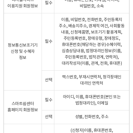
디지털서비스
이름, 휴대폰번호, 이메일, 아이디,
필수
이용지원 회원정보
비밀번호, 소속
이름, 비밀번호, 전화번호, 주민등록지
주소, 배송지주소, 경제적 여건, 사회활동
내용, 신청제품명, 보조기기 활용계획,
주민등록번호, 장애유형, 장애정도,
필수
휴대폰번호(해당하는 경우)수혜이력,
정보통신보조기기
심층상담내용, 법정대리인정보(이름,
신청 및 수혜자
주민등록번호, 법적관계, 연락처),
정보
대리작성자(이름, 관계, 전화, 휴대폰)
팩스번호, 부재시연락처, 청각장애인
선택
대리인 연락처
아이디, 이름, 휴대폰번호(본인 또는
필수
법정대리인), 이메일
스마트쉼센터
홈페이지 회원정보
선택
성별, 전화번호, 주소
(신청자)이름, 휴대폰번호,