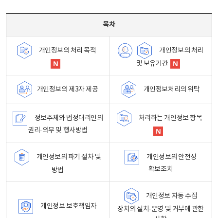
목차 - 개인정보 처리방침 목차를 나타내는표
목차
개인정보의 처리
개인정보의 처리 목적
및 보유기간
개인정보처리의 위탁
개인정보의 제3자 제공
정보주체와 법정대리인의
처리하는 개인정보 항목
권리·의무 및 행사방법
개인정보의 파기 절차 및
개인정보의 안전성
확보조치
방법
개인정보 자동 수집
개인정보 보호책임자
장치의 설치·운영 및 거부에 관한