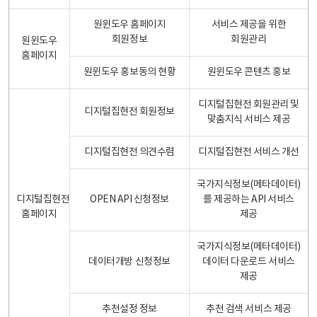
원윈도우 홈페이지
서비스 제공을 위한
회원정보
회원관리
원윈도우
홈페이지
원윈도우 홍보동의 현황
원윈도우 콘텐츠 홍보
디지털집현전 회원관리 및
디지털집현전 회원정보
맞춤지식 서비스 제공
디지털집현전 의견수렴
디지털집현전 서비스 개선
국가지식정보(메타데이터)
디지털집현전
OPEN API 신청정보
를 제공하는 API 서비스
홈페이지
제공
국가지식정보(메타데이터)
데이터개방 신청정보
데이터 다운로드 서비스
제공
추천설정 정보
추천 검색 서비스 제공