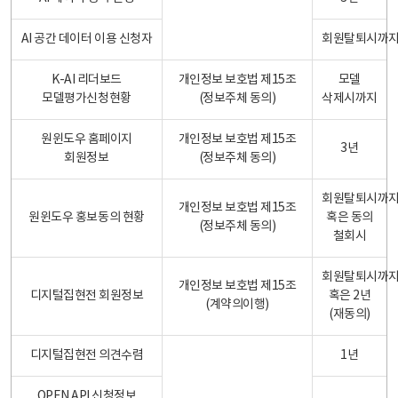
AI 공간 데이터 이용 신청자
회원탈퇴시까
K-AI 리더보드
개인정보 보호법 제15조
모델
모델평가신청현황
(정보주체 동의)
삭제시까지
원윈도우 홈페이지
개인정보 보호법 제15조
3년
회원정보
(정보주체 동의)
회원탈퇴시까
개인정보 보호법 제15조
원윈도우 홍보동의 현황
혹은 동의
(정보주체 동의)
철회시
회원탈퇴시까
개인정보 보호법 제15조
디지털집현전 회원정보
혹은 2년
(계약의이행)
(재동의)
디지털집현전 의견수렴
1년
OPEN API 신청정보