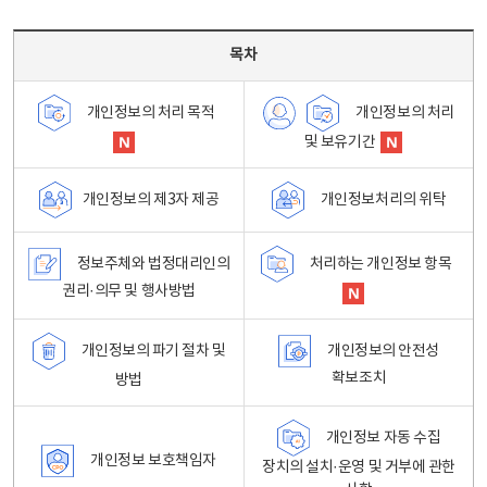
목차 - 개인정보 처리방침 목차를 나타내는표
목차
개인정보의 처리
개인정보의 처리 목적
및 보유기간
개인정보처리의 위탁
개인정보의 제3자 제공
정보주체와 법정대리인의
처리하는 개인정보 항목
권리·의무 및 행사방법
개인정보의 파기 절차 및
개인정보의 안전성
확보조치
방법
개인정보 자동 수집
개인정보 보호책임자
장치의 설치·운영 및 거부에 관한