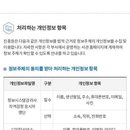
처리하는 개인정보 항목
진흥원은 다음과 같은 개인정보를 법적 근거로 정보주체의 개인정보를 수집 및
이용합니다. 자세한 사항은 각 부서에서 운영하는 서관 홈페이지에 게재하여
정보 주체가 확인할 수 있도록 안내를 하고 있습니다.
정보주체의 동의를 받아 처리하는 개인정보 항목
정보주체의 동의를 받아 처리하는 개인정보 항목 테이블 - 개인정보파일명, 구분, 개인정보 항목으로 구성
개인정보파일명
구분
개인정보 항목
이름, 생년월일, 주소, 휴대폰번호, 이메일,
필수
정보시스템감리사
사진
자격검정 응시자
명단
선택
소속, 직위, 전화번호