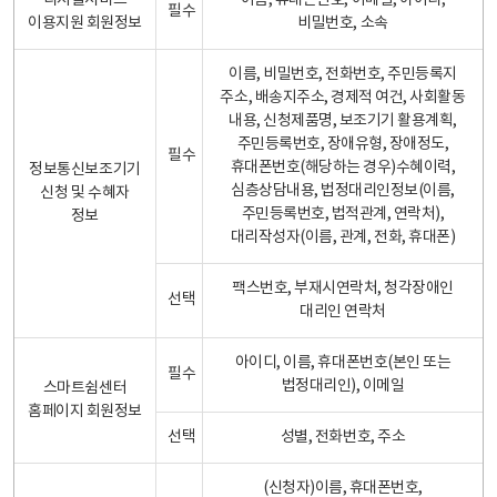
디지털서비스
이름, 휴대폰번호, 이메일, 아이디,
필수
이용지원 회원정보
비밀번호, 소속
이름, 비밀번호, 전화번호, 주민등록지
주소, 배송지주소, 경제적 여건, 사회활동
내용, 신청제품명, 보조기기 활용계획,
주민등록번호, 장애유형, 장애정도,
필수
휴대폰번호(해당하는 경우)수혜이력,
정보통신보조기기
심층상담내용, 법정대리인정보(이름,
신청 및 수혜자
주민등록번호, 법적관계, 연락처),
정보
대리작성자(이름, 관계, 전화, 휴대폰)
팩스번호, 부재시연락처, 청각장애인
선택
대리인 연락처
아이디, 이름, 휴대폰번호(본인 또는
필수
법정대리인), 이메일
스마트쉼센터
홈페이지 회원정보
선택
성별, 전화번호, 주소
(신청자)이름, 휴대폰번호,