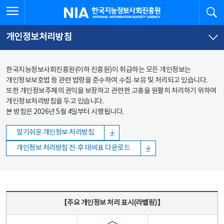
본문
전체메뉴
전체메뉴 열기
검
한국지능정보사회진흥원
바로가기
바로가기
개인정보처리방침
한국지능정보사회진흥원(이하 진흥원)이 취급하는 모든 개인정보는
개인정보보호법 등 관련 법령을 준수하여 수집·보유 및 처리되고 있습니다.
또한 개인정보주체의 권익을 보장하고 관련한 고충을 원활히 처리하기 위하여
개인정보처리방침을 두고 있습니다.
본 방침은 2026년 5월 4일부터 시행됩니다.
알기쉬운 개인정보 처리방침
개인정보 처리방침 전·후 대비표 다운로드
주요 개인정보 처리 표시(라벨링) - 주요 개인정보 처리 표시를 나타내는표
【주요 개인정보 처리 표시(라벨링)】