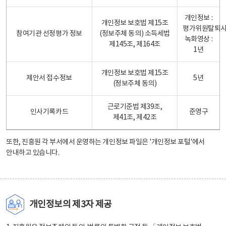
개인정보 :
개인정보 보호법 제15조
평가위원탈퇴
참여기관 선정평가 정보
(정보주체 동의) 소득세법
녹화영상 :
제145조, 제164조
1년
개인정보 보호법 제15조
제안서 접수정보
5년
(정보주체 동의)
근로기준법 제39조,
인사기록카드
준영구
제41조, 제42조
또한, 진흥원 각 부서에서 운영하는 개인정보 파일은
'개인정보 포털'
에서
안내하고 있습니다.
개인정보의 제3자 제공