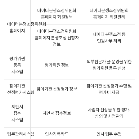
데이터분쟁조정위원회
데이터분쟁조정위원회
홈페이지 회원정보
홈페이지 회원관리
데이터분쟁조정위원회
홈페이지
데이터분쟁조정위원회
데이터 분쟁조정 등
홈페이지 분쟁조정 신청자
민원사무 처리
정보
평가위원
외부전문가 풀 운영을 위한
등록
평가위원 정보
평가위원 등록 신청
시스템
참여기관
참여기관 선정평가 수행 및
참여기관 선정평가 정보
선정평가시스템
평가비 지급
제안서
사업자 선정을 위한 평가·
접수
제안서 접수정보
심의 및 사업관리
시스템
업무관리시스템
인사기록카드
인사 업무 수행