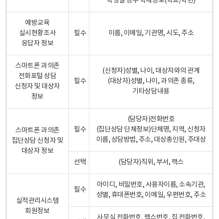
학생일 경우 학제정보(학교/학년)
예방교육
실시현황조사
필수
이름, 이메일, 기관명, 시도, 주소
응답자 정보
스마트폰 과의존
(신청자)성별, 나이, 대상자와의 관계
전화포털 상담
필수
(대상자)성별, 나이, 과의존 종류,
신청자 및 대상자
기타상담내용
정보
(담당자)전화번호
필수
(집단상담 단체정보)단체명, 지역, 신청자
스마트폰 과의존
이름, 상담방법, 주소, 대상총인원, 주대상
집단상담 신청자 및
대상자 정보
선택
(담당자)직위, 부서, 팩스
아이디, 비밀번호, 사용자이름, 소속기관,
필수
성별, 휴대폰번호, 이메일, 우편번호, 주소
실적관리시스템
회원정보
사무실 전화번호, 팩스번호, 집 전화번호,