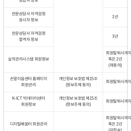
응답자 정보
전문상담사 자격검정
1년
응시자 정보
전문상담사 자격검정
3년
합격자 정보
회원탈퇴시까
실적관리시스템 회원정보
혹은 2년
(재동의)
손말이음센터 홈페이지
개인정보 보호법 제15조
회원탈퇴시까
회원관리
(정보주체 동의)
K-ICT 빅데이터센터
개인정보 보호법 제15조
회원탈퇴시까
회원정보
(정보주체 동의)
회원탈퇴시까
디지털배움터 회원관리
혹은 2년
(미접속)