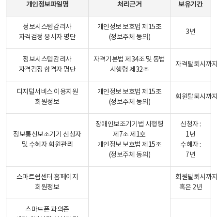
개인정보파일명
처리근거
보유기간
정보시스템감리사
개인정보 보호법 제15조
3년
자격검정 응시자 명단
(정보주체 등의)
정보시스템감리사
자격기본법 제34조 및 동법
자격탈퇴시까
자격검정 합격자 명단
시행령 제32조
디지털서비스 이용지원
개인정보 보호법 제15조
회원탈퇴시까
회원정보
(정보주체 동의)
장애인보조기기법 시행령
신청자 :
정보통신보조기기 신청자
제7조 제1호
1년
및 수혜자 회원관리
개인정보 보호법 제15조
수혜자 :
(정보주체 동의)
7년
스마트쉼센터 홈페이지
회원탈퇴시까
회원정보
혹은 2년
스마트폰 과의존