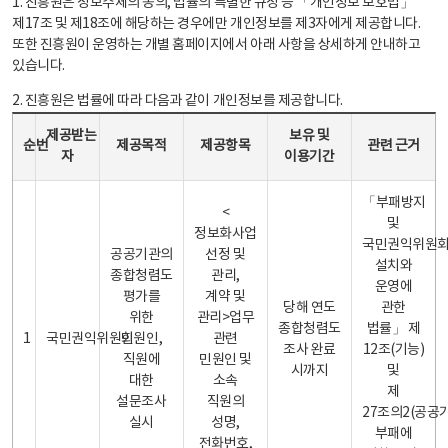
1. 진흥원은 정보주체의 동의, 법률의 특별한 규정 등 「개인정보 보호법」
제17조 및 제18조에 해당하는 경우에만 개인정보를 제3자에게 제공합니다.
또한 진흥원이 운영하는 개별 홈페이지에서 아래 사항을 상세하게 안내하고
있습니다.
2. 진흥원은 법률에 따라 다음과 같이 개인정보를 제공합니다.
개인정보 제공 안내표 - 순번, 제공받는자, 제공목적, 제공항목, 보유 및 이용기간 관련 근거로 구성
제공받는
보유 및
순번
제공목적
제공항목
관련 근거
자
이용기간
「부패방지
<
및
정보화사업
국민권익위원
공공기관의
선정 및
설치와
종합청렴도
관리,
운영에
평가를
계약 및
당해 연도
관한
위한
관리>업무
종합청렴도
법률」 제
1
국민권익위원회
민원인,
관련
조사 완료
12조(기능)
직원에
민원인 및
시까지
및
대한
소속
제
설문조사
직원의
27조의2(공공
실시
성명,
부패에
전화번호,