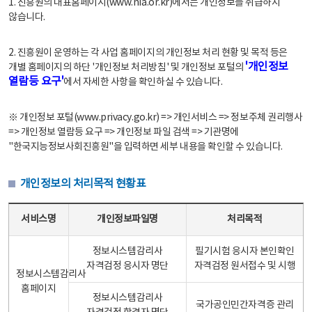
1. 진흥원의 대표홈페이지(www.nia.or.kr)에서는 개인정보를 취급하지
않습니다.
2. 진흥원이 운영하는 각 사업 홈페이지의 개인정보 처리 현황 및 목적 등은
'개인정보
개별 홈페이지의 하단 '개인정보 처리방침' 및 개인정보 포털의
열람등 요구'
에서 자세한 사항을 확인하실 수 있습니다.
※ 개인정보 포털(www.privacy.go.kr) => 개인서비스 => 정보주체 권리행사
=> 개인정보 열람등 요구 => 개인정보 파일 검색 => 기관명에
"한국지능정보사회진흥원"을 입력하면 세부 내용을 확인할 수 있습니다.
개인정보의 처리목적 현황표
개인정보의 처리목적 현황표 - 서비스명, 개인정보파일명, 처리목적으로 구성
서비스명
개인정보파일명
처리목적
정보시스템감리사
필기시험 응시자 본인확인
자격검정 응시자 명단
자격검정 원서접수 및 시행
정보시스템감리사
홈페이지
정보시스템감리사
국가공인민간자격증 관리