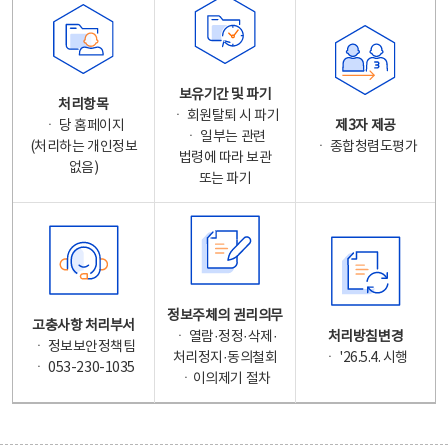
보유기간 및 파기
처리항목
ㆍ 회원탈퇴 시 파기
ㆍ 당 홈페이지
제3자 제공
ㆍ 일부는 관련
(처리하는 개인정보
ㆍ 종합청렴도평가
법령에 따라 보관
없음)
또는 파기
정보주체의 권리의무
고충사항 처리부서
ㆍ 열람·정정·삭제·
처리방침변경
ㆍ 정보보안정책팀
처리정지·동의철회
ㆍ '26.5.4. 시행
ㆍ 053-230-1035
ㆍ이의제기 절차