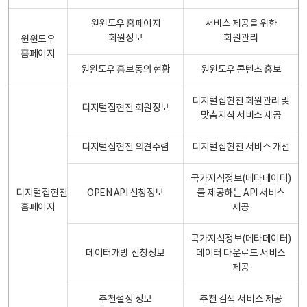
원윈도우 홈페이지
서비스 제공을 위한
회원정보
회원관리
원윈도우
홈페이지
원윈도우 홍보동의 현황
원윈도우 콘텐츠 홍보
디지털집현전 회원관리 및
디지털집현전 회원정보
맞춤지식 서비스 제공
디지털집현전 의견수렴
디지털집현전 서비스 개선
국가지식정보(메타데이터)
디지털집현전
OPEN API 신청정보
를 제공하는 API 서비스
홈페이지
제공
국가지식정보(메타데이터)
데이터개방 신청정보
데이터 다운로드 서비스
제공
추천설정 정보
추천 검색 서비스 제공