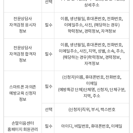
선택
상세주소
전문상담사
이름, 생년월일, 휴대폰번호, 전화번호,
자격검정 응시자
필수
이메일주소, 사진, (해당하는 경우)
정보
학력정보, 경력정보, 자격정보
이름, 생년월일, 휴대폰번호, 전화번호,
전문상담사
이메일주소, 사진, 지역, 성별, 소속, 주소,
자격검정 합격자
필수
(해당하는 경우)학력정보, 경력정보,
정보
자격정보
(신청자)이름, 휴대폰번호, 전화번호,
이메일
필수
스마트폰 과의존
(예방특강 단체)단체명, 신청자, 단체구분,
예방교육 신청자
지역, 주소
정보
선택
(신청자)직위, 부서, 팩스번호
손말이음센터
필수
아이디, 비밀번호, 휴대폰번호, 이메일
홈페이지 회원관리