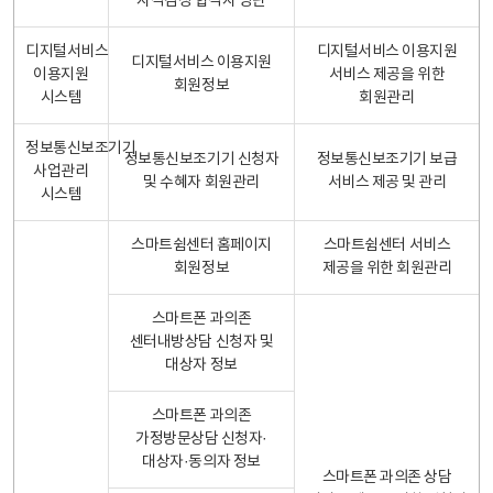
자격검정 합격자 명단
디지털서비스
디지털서비스 이용지원
디지털서비스 이용지원
이용지원
서비스 제공을 위한
회원정보
시스템
회원관리
정보통신보조기기
정보통신보조기기 신청자
정보통신보조기기 보급
사업관리
및 수혜자 회원관리
서비스 제공 및 관리
시스템
스마트쉼센터 홈페이지
스마트쉼센터 서비스
회원정보
제공을 위한 회원관리
스마트폰 과의존
센터내방상담 신청자 및
대상자 정보
스마트폰 과의존
가정방문상담 신청자·
대상자·동의자 정보
스마트폰 과의존 상담