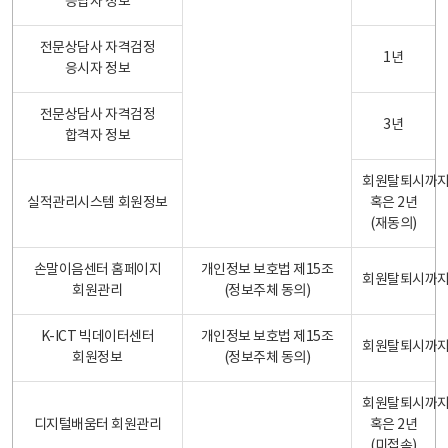
응답자 정보
전문상담사 자격검정
1년
응시자 정보
전문상담사 자격검정
3년
합격자 정보
회원탈퇴시까
실적관리시스템 회원정보
혹은 2년
(재동의)
손말이음센터 홈페이지
개인정보 보호법 제15조
회원탈퇴시까
회원관리
(정보주체 동의)
K-ICT 빅데이터센터
개인정보 보호법 제15조
회원탈퇴시까
회원정보
(정보주체 동의)
회원탈퇴시까
디지털배움터 회원관리
혹은 2년
(미접속)