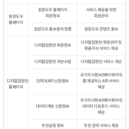
원윈도우 홈페이지
서비스 제공을 위한
회원정보
회원관리
원윈도우
홈페이지
원윈도우 홍보동의 현황
원윈도우 콘텐츠 홍보
디지털집현전 회원관리 및
디지털집현전 회원정보
맞춤지식 서비스 제공
디지털집현전 의견수렴
디지털집현전 서비스 개선
국가지식정보(메타데이터)
디지털집현전
OPEN API 신청정보
를 제공하는 API 서비스
홈페이지
제공
국가지식정보(메타데이터)
데이터개방 신청정보
데이터 다운로드 서비스
제공
추천설정 정보
추천 검색 서비스 제공