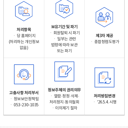
보유기간 및 파기
처리항목
ㆍ 회원탈퇴 시 파기
ㆍ 당 홈페이지
제3자 제공
ㆍ 일부는 관련
(처리하는 개인정보
ㆍ 종합청렴도평가
법령에 따라 보관
없음)
또는 파기
정보주체의 권리의무
고충사항 처리부서
ㆍ 열람·정정·삭제·
처리방침변경
ㆍ 정보보안정책팀
처리정지·동의철회
ㆍ '26.5.4. 시행
ㆍ 053-230-1035
ㆍ이의제기 절차