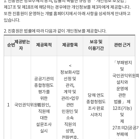
1. 진흥원은 정보주체의 동의, 법률의 특별한 규정 등 「개인정보 보호법」
제17조 및 제18조에 해당하는 경우에만 개인정보를 제3자에게 제공합니다.
또한 진흥원이 운영하는 개별 홈페이지에서 아래 사항을 상세하게 안내하고
있습니다.
2. 진흥원은 법률에 따라 다음과 같이 개인정보를 제공합니다.
개인정보 제공 안내표 - 순번, 제공받는자, 제공목적, 제공항목, 보유 및 이용기간 관련 근거로 구성
제공받는
보유 및
순번
제공목적
제공항목
관련 근거
자
이용기간
「부패방지
<
및
정보화사업
국민권익위원
공공기관의
선정 및
설치와
종합청렴도
관리,
운영에
평가를
계약 및
당해 연도
관한
위한
관리>업무
종합청렴도
법률」 제
1
국민권익위원회
민원인,
관련
조사 완료
12조(기능)
직원에
민원인 및
시까지
및
대한
소속
제
설문조사
직원의
27조의2(공공
실시
성명,
부패에
전화번호,