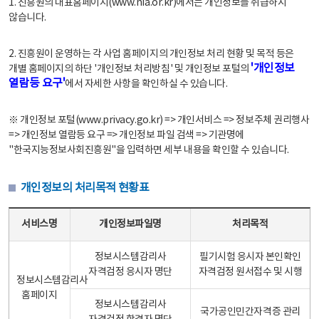
1. 진흥원의 대표홈페이지(www.nia.or.kr)에서는 개인정보를 취급하지
않습니다.
2. 진흥원이 운영하는 각 사업 홈페이지의 개인정보 처리 현황 및 목적 등은
'개인정보
개별 홈페이지의 하단 '개인정보 처리방침' 및 개인정보 포털의
열람등 요구'
에서 자세한 사항을 확인하실 수 있습니다.
※ 개인정보 포털(www.privacy.go.kr) => 개인서비스 => 정보주체 권리행사
=> 개인정보 열람등 요구 => 개인정보 파일 검색 => 기관명에
"한국지능정보사회진흥원"을 입력하면 세부 내용을 확인할 수 있습니다.
개인정보의 처리목적 현황표
개인정보의 처리목적 현황표 - 서비스명, 개인정보파일명, 처리목적으로 구성
서비스명
개인정보파일명
처리목적
정보시스템감리사
필기시험 응시자 본인확인
자격검정 응시자 명단
자격검정 원서접수 및 시행
정보시스템감리사
홈페이지
정보시스템감리사
국가공인민간자격증 관리