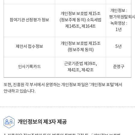
개인정보 :
개인정보 보호법 제15조
평가위원탈퇴
참여기관 선정평가 정보
(정보주체 동의) 소득세법
녹화영상 :
제145조, 제164조
1년
개인정보 보호법 제15조
제안서 접수정보
5년
(정보주체 동의)
근로기준법 제39조,
인사기록카드
준영구
제41조, 제42조
또한, 진흥원 각 부서에서 운영하는 개인정보 파일은
'개인정보 포털'
에서
안내하고 있습니다.
개인정보의 제3자 제공