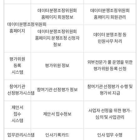
데이터분쟁조정위원회
데이터분쟁조정위원회
홈페이지 회원정보
홈페이지 회원관리
데이터분쟁조정위원회
홈페이지
데이터분쟁조정위원회
데이터 분쟁조정 등
홈페이지 분쟁조정 신청자
민원사무 처리
정보
평가위원
외부전문가 풀 운영을 위한
등록
평가위원 정보
평가위원 등록 신청
시스템
참여기관
참여기관 선정평가 수행 및
참여기관 선정평가 정보
선정평가시스템
평가비 지급
제안서
사업자 선정을 위한 평가·
접수
제안서 접수정보
심의 및 사업관리
시스템
업무관리시스템
인사기록카드
인사 업무 수행