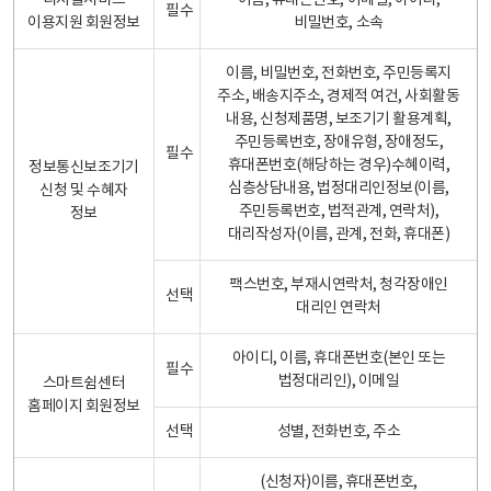
디지털서비스
이름, 휴대폰번호, 이메일, 아이디,
필수
이용지원 회원정보
비밀번호, 소속
이름, 비밀번호, 전화번호, 주민등록지
주소, 배송지주소, 경제적 여건, 사회활동
내용, 신청제품명, 보조기기 활용계획,
주민등록번호, 장애유형, 장애정도,
필수
휴대폰번호(해당하는 경우)수혜이력,
정보통신보조기기
심층상담내용, 법정대리인정보(이름,
신청 및 수혜자
주민등록번호, 법적관계, 연락처),
정보
대리작성자(이름, 관계, 전화, 휴대폰)
팩스번호, 부재시연락처, 청각장애인
선택
대리인 연락처
아이디, 이름, 휴대폰번호(본인 또는
필수
법정대리인), 이메일
스마트쉼센터
홈페이지 회원정보
선택
성별, 전화번호, 주소
(신청자)이름, 휴대폰번호,