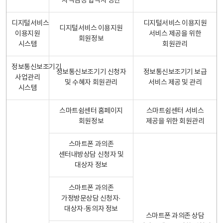
자격검정 합격자 명단
디지털서비스
디지털서비스 이용지원
디지털서비스 이용지원
이용지원
서비스 제공을 위한
회원정보
시스템
회원관리
정보통신보조기기
정보통신보조기기 신청자
정보통신보조기기 보급
사업관리
및 수혜자 회원관리
서비스 제공 및 관리
시스템
스마트쉼센터 홈페이지
스마트쉼센터 서비스
회원정보
제공을 위한 회원관리
스마트폰 과의존
센터내방상담 신청자 및
대상자 정보
스마트폰 과의존
가정방문상담 신청자·
대상자·동의자 정보
스마트폰 과의존 상담