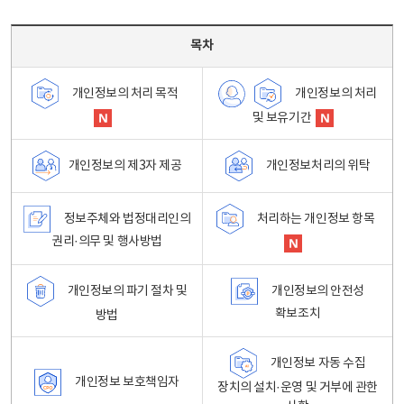
목차 - 개인정보 처리방침 목차를 나타내는표
목차
개인정보의 처리
개인정보의 처리 목적
및 보유기간
개인정보처리의 위탁
개인정보의 제3자 제공
정보주체와 법정대리인의
처리하는 개인정보 항목
권리·의무 및 행사방법
개인정보의 파기 절차 및
개인정보의 안전성
확보조치
방법
개인정보 자동 수집
개인정보 보호책임자
장치의 설치·운영 및 거부에 관한