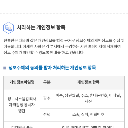
처리하는 개인정보 항목
진흥원은 다음과 같은 개인정보를 법적 근거로 정보주체의 개인정보를 수집 및
이용합니다. 자세한 사항은 각 부서에서 운영하는 서관 홈페이지에 게재하여
정보 주체가 확인할 수 있도록 안내를 하고 있습니다.
정보주체의 동의를 받아 처리하는 개인정보 항목
정보주체의 동의를 받아 처리하는 개인정보 항목 테이블 - 개인정보파일명, 구분, 개인정보 항목으로 구성
개인정보파일명
구분
개인정보 항목
이름, 생년월일, 주소, 휴대폰번호, 이메일,
필수
정보시스템감리사
사진
자격검정 응시자
명단
선택
소속, 직위, 전화번호