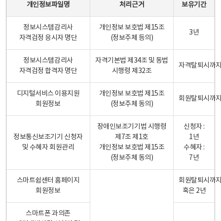
개인정보파일명
처리근거
보유기간
정보시스템감리사
개인정보 보호법 제15조
3년
자격검정 응시자 명단
(정보주체 등의)
정보시스템감리사
자격기본법 제34조 및 동법
자격탈퇴시까
자격검정 합격자 명단
시행령 제32조
디지털서비스 이용지원
개인정보 보호법 제15조
회원탈퇴시까
회원정보
(정보주체 동의)
장애인보조기기법 시행령
신청자 :
정보통신보조기기 신청자
제7조 제1호
1년
및 수혜자 회원관리
개인정보 보호법 제15조
수혜자 :
(정보주체 동의)
7년
스마트쉼센터 홈페이지
회원탈퇴시까
회원정보
혹은 2년
스마트폰 과의존