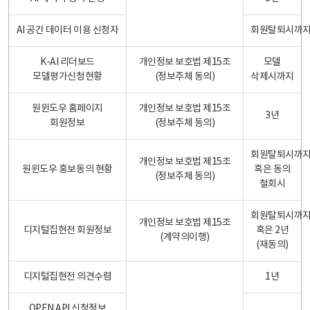
AI 공간 데이터 이용 신청자
회원탈퇴시까
K-AI 리더보드
개인정보 보호법 제15조
모델
모델평가신청현황
(정보주체 동의)
삭제시까지
원윈도우 홈페이지
개인정보 보호법 제15조
3년
회원정보
(정보주체 동의)
회원탈퇴시까
개인정보 보호법 제15조
원윈도우 홍보동의 현황
혹은 동의
(정보주체 동의)
철회시
회원탈퇴시까
개인정보 보호법 제15조
디지털집현전 회원정보
혹은 2년
(계약의이행)
(재동의)
디지털집현전 의견수렴
1년
OPEN API 신청정보