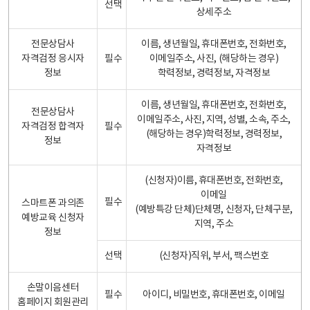
선택
상세주소
전문상담사
이름, 생년월일, 휴대폰번호, 전화번호,
자격검정 응시자
필수
이메일주소, 사진, (해당하는 경우)
정보
학력정보, 경력정보, 자격정보
이름, 생년월일, 휴대폰번호, 전화번호,
전문상담사
이메일주소, 사진, 지역, 성별, 소속, 주소,
자격검정 합격자
필수
(해당하는 경우)학력정보, 경력정보,
정보
자격정보
(신청자)이름, 휴대폰번호, 전화번호,
이메일
필수
스마트폰 과의존
(예방특강 단체)단체명, 신청자, 단체구분,
예방교육 신청자
지역, 주소
정보
선택
(신청자)직위, 부서, 팩스번호
손말이음센터
필수
아이디, 비밀번호, 휴대폰번호, 이메일
홈페이지 회원관리