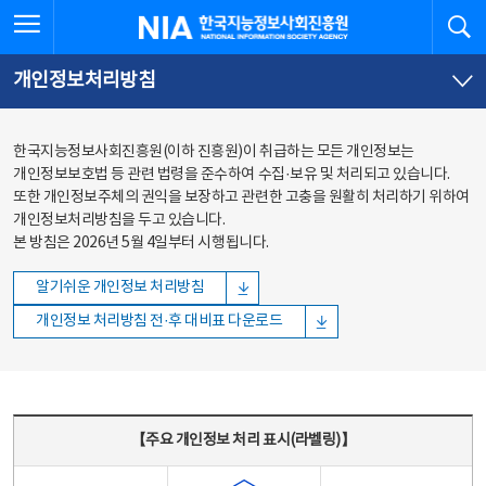
본문
전체메뉴
전체메뉴 열기
검
한국지능정보사회진흥원
바로가기
바로가기
개인정보처리방침
한국지능정보사회진흥원(이하 진흥원)이 취급하는 모든 개인정보는
개인정보보호법 등 관련 법령을 준수하여 수집·보유 및 처리되고 있습니다.
또한 개인정보주체의 권익을 보장하고 관련한 고충을 원활히 처리하기 위하여
개인정보처리방침을 두고 있습니다.
본 방침은 2026년 5월 4일부터 시행됩니다.
알기쉬운 개인정보 처리방침
개인정보 처리방침 전·후 대비표 다운로드
주요 개인정보 처리 표시(라벨링) - 주요 개인정보 처리 표시를 나타내는표
【주요 개인정보 처리 표시(라벨링)】