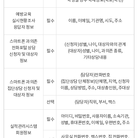
학생일 경우 학제정보(학교/학년)
예방교육
실시현황조사
필수
이름, 이메일, 기관명, 시도, 주소
응답자 정보
스마트폰 과의존
(신청자)성별, 나이, 대상자와의 관계
전화포털 상담
필수
(대상자)성별, 나이, 과의존 종류,
신청자 및 대상자
기타상담내용
정보
(담당자)전화번호
필수
(집단상담 단체정보)단체명, 지역, 신청자
스마트폰 과의존
이름, 상담방법, 주소, 대상총인원, 주대상
집단상담 신청자 및
대상자 정보
선택
(담당자)직위, 부서, 팩스
아이디, 비밀번호, 사용자이름, 소속기관,
필수
성별, 휴대폰번호, 이메일, 우편번호, 주소
실적관리시스템
회원정보
사무실 전화번호, 팩스번호, 집 전화번호,