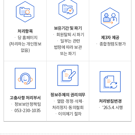
보유기간 및 파기
처리항목
ㆍ 회원탈퇴 시 파기
ㆍ 당 홈페이지
제3자 제공
ㆍ 일부는 관련
(처리하는 개인정보
ㆍ 종합청렴도평가
법령에 따라 보관
없음)
또는 파기
정보주체의 권리의무
고충사항 처리부서
ㆍ 열람·정정·삭제·
처리방침변경
ㆍ 정보보안정책팀
처리정지·동의철회
ㆍ '26.5.4. 시행
ㆍ 053-230-1035
ㆍ이의제기 절차