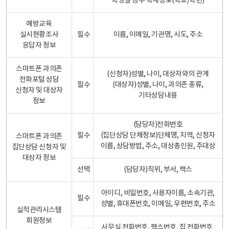
학생일 경우 학제정보(학교/학년)
예방교육
실시현황조사
필수
이름, 이메일, 기관명, 시도, 주소
응답자 정보
스마트폰 과의존
(신청자)성별, 나이, 대상자와의 관계
전화포털 상담
필수
(대상자)성별, 나이, 과의존 종류,
신청자 및 대상자
기타상담내용
정보
(담당자)전화번호
필수
(집단상담 단체정보)단체명, 지역, 신청자
스마트폰 과의존
이름, 상담방법, 주소, 대상총인원, 주대상
집단상담 신청자 및
대상자 정보
선택
(담당자)직위, 부서, 팩스
아이디, 비밀번호, 사용자이름, 소속기관,
필수
성별, 휴대폰번호, 이메일, 우편번호, 주소
실적관리시스템
회원정보
사무실 전화번호, 팩스번호, 집 전화번호,