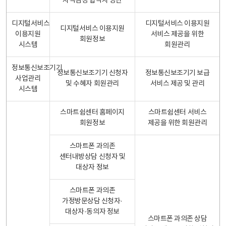
자격검정 합격자 명단
디지털서비스
디지털서비스 이용지원
디지털서비스 이용지원
이용지원
서비스 제공을 위한
회원정보
시스템
회원관리
정보통신보조기기
정보통신보조기기 신청자
정보통신보조기기 보급
사업관리
및 수혜자 회원관리
서비스 제공 및 관리
시스템
스마트쉼센터 홈페이지
스마트쉼센터 서비스
회원정보
제공을 위한 회원관리
스마트폰 과의존
센터내방상담 신청자 및
대상자 정보
스마트폰 과의존
가정방문상담 신청자·
대상자·동의자 정보
스마트폰 과의존 상담