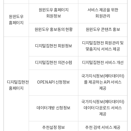
원윈도우 홈페이지
서비스 제공을 위한
회원정보
회원관리
원윈도우
홈페이지
원윈도우 홍보동의 현황
원윈도우 콘텐츠 홍보
디지털집현전 회원관리 및
디지털집현전 회원정보
맞춤지식 서비스 제공
디지털집현전 의견수렴
디지털집현전 서비스 개선
국가지식정보(메타데이터)
디지털집현전
OPEN API 신청정보
를 제공하는 API 서비스
홈페이지
제공
국가지식정보(메타데이터)
데이터개방 신청정보
데이터 다운로드 서비스
제공
추천설정 정보
추천 검색 서비스 제공