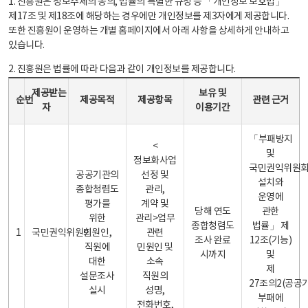
1. 진흥원은 정보주체의 동의, 법률의 특별한 규정 등 「개인정보 보호법」
제17조 및 제18조에 해당하는 경우에만 개인정보를 제3자에게 제공합니다.
또한 진흥원이 운영하는 개별 홈페이지에서 아래 사항을 상세하게 안내하고
있습니다.
2. 진흥원은 법률에 따라 다음과 같이 개인정보를 제공합니다.
개인정보 제공 안내표 - 순번, 제공받는자, 제공목적, 제공항목, 보유 및 이용기간 관련 근거로 구성
제공받는
보유 및
순번
제공목적
제공항목
관련 근거
자
이용기간
「부패방지
<
및
정보화사업
국민권익위원
공공기관의
선정 및
설치와
종합청렴도
관리,
운영에
평가를
계약 및
당해 연도
관한
위한
관리>업무
종합청렴도
법률」 제
1
국민권익위원회
민원인,
관련
조사 완료
12조(기능)
직원에
민원인 및
시까지
및
대한
소속
제
설문조사
직원의
27조의2(공공
실시
성명,
부패에
전화번호,