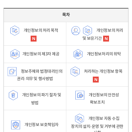
목차 - 개인정보 처리방침 목차를 나타내는표
목차
개인정보의 처리
개인정보의 처리 목적
및 보유기간
개인정보처리의 위탁
개인정보의 제3자 제공
정보주체와 법정대리인의
처리하는 개인정보 항목
권리·의무 및 행사방법
개인정보의 파기 절차 및
개인정보의 안전성
확보조치
방법
개인정보 자동 수집
개인정보 보호책임자
장치의 설치·운영 및 거부에 관한