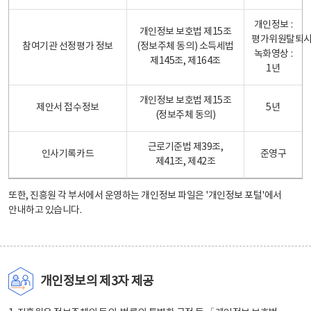
개인정보 :
개인정보 보호법 제15조
평가위원탈퇴
참여기관 선정평가 정보
(정보주체 동의) 소득세법
녹화영상 :
제145조, 제164조
1년
개인정보 보호법 제15조
제안서 접수정보
5년
(정보주체 동의)
근로기준법 제39조,
인사기록카드
준영구
제41조, 제42조
또한, 진흥원 각 부서에서 운영하는 개인정보 파일은
'개인정보 포털'
에서
안내하고 있습니다.
개인정보의 제3자 제공