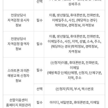
선택
상세주소
전문상담사
이름, 생년월일, 휴대폰번호, 전화번호,
자격검정 응시자
필수
이메일주소, 사진, (해당하는 경우)
정보
학력정보, 경력정보, 자격정보
이름, 생년월일, 휴대폰번호, 전화번호,
전문상담사
이메일주소, 사진, 지역, 성별, 소속, 주소,
자격검정 합격자
필수
(해당하는 경우)학력정보, 경력정보,
정보
자격정보
(신청자)이름, 휴대폰번호, 전화번호,
이메일
필수
스마트폰 과의존
(예방특강 단체)단체명, 신청자, 단체구분,
예방교육 신청자
지역, 주소
정보
선택
(신청자)직위, 부서, 팩스번호
손말이음센터
필수
아이디, 비밀번호, 휴대폰번호, 이메일
홈페이지 회원관리