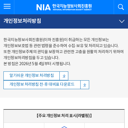
본문
전체메뉴
전체메뉴 열기
검
한국지능정보사회진흥원
바로가기
바로가기
개인정보처리방침
한국지능정보사회진흥원(이하 진흥원)이 취급하는 모든 개인정보는
개인정보보호법 등 관련 법령을 준수하여 수집·보유 및 처리되고 있습니다.
또한 개인정보주체의 권익을 보장하고 관련한 고충을 원활히 처리하기 위하여
개인정보처리방침을 두고 있습니다.
본 방침은 2026년 5월 4일부터 시행됩니다.
알기쉬운 개인정보 처리방침
개인정보 처리방침 전·후 대비표 다운로드
주요 개인정보 처리 표시(라벨링) - 주요 개인정보 처리 표시를 나타내는표
【주요 개인정보 처리 표시(라벨링)】