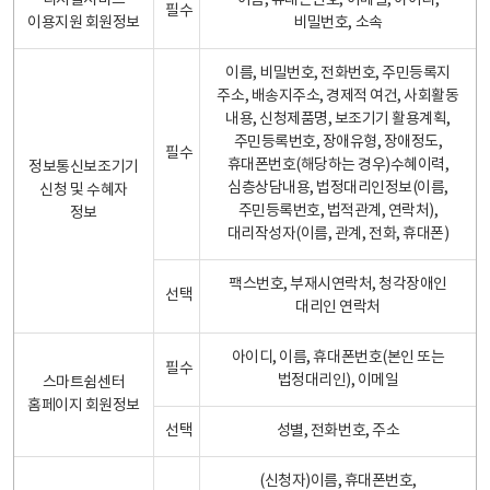
디지털서비스
이름, 휴대폰번호, 이메일, 아이디,
필수
이용지원 회원정보
비밀번호, 소속
이름, 비밀번호, 전화번호, 주민등록지
주소, 배송지주소, 경제적 여건, 사회활동
내용, 신청제품명, 보조기기 활용계획,
주민등록번호, 장애유형, 장애정도,
필수
휴대폰번호(해당하는 경우)수혜이력,
정보통신보조기기
심층상담내용, 법정대리인정보(이름,
신청 및 수혜자
주민등록번호, 법적관계, 연락처),
정보
대리작성자(이름, 관계, 전화, 휴대폰)
팩스번호, 부재시연락처, 청각장애인
선택
대리인 연락처
아이디, 이름, 휴대폰번호(본인 또는
필수
법정대리인), 이메일
스마트쉼센터
홈페이지 회원정보
선택
성별, 전화번호, 주소
(신청자)이름, 휴대폰번호,