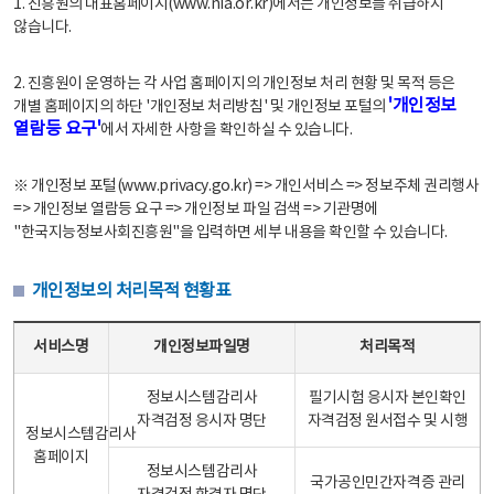
1. 진흥원의 대표홈페이지(www.nia.or.kr)에서는 개인정보를 취급하지
않습니다.
2. 진흥원이 운영하는 각 사업 홈페이지의 개인정보 처리 현황 및 목적 등은
'개인정보
개별 홈페이지의 하단 '개인정보 처리방침' 및 개인정보 포털의
열람등 요구'
에서 자세한 사항을 확인하실 수 있습니다.
※ 개인정보 포털(www.privacy.go.kr) => 개인서비스 => 정보주체 권리행사
=> 개인정보 열람등 요구 => 개인정보 파일 검색 => 기관명에
"한국지능정보사회진흥원"을 입력하면 세부 내용을 확인할 수 있습니다.
개인정보의 처리목적 현황표
개인정보의 처리목적 현황표 - 서비스명, 개인정보파일명, 처리목적으로 구성
서비스명
개인정보파일명
처리목적
정보시스템감리사
필기시험 응시자 본인확인
자격검정 응시자 명단
자격검정 원서접수 및 시행
정보시스템감리사
홈페이지
정보시스템감리사
국가공인민간자격증 관리