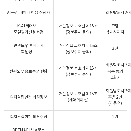
AI 공간 데이터 이용 신청자
회원탈퇴시까
K-AI 리더보드
개인정보 보호법 제15조
모델
모델평가신청현황
(정보주체 동의)
삭제시까지
원윈도우 홈페이지
개인정보 보호법 제15조
3년
회원정보
(정보주체 동의)
회원탈퇴시까
개인정보 보호법 제15조
원윈도우 홍보동의 현황
혹은 동의
(정보주체 동의)
철회시
회원탈퇴시까
개인정보 보호법 제15조
디지털집현전 회원정보
혹은 2년
(계약의이행)
(재동의)
디지털집현전 의견수렴
1년
OPEN API 신청정보