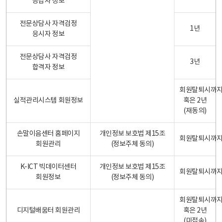
응답자 정보
전문상담사 자격검정
1년
응시자 정보
전문상담사 자격검정
3년
합격자 정보
회원탈퇴시까
실적관리시스템 회원정보
혹은 2년
(재동의)
손말이음센터 홈페이지
개인정보 보호법 제15조
회원탈퇴시까
회원관리
(정보주체 동의)
K-ICT 빅데이터센터
개인정보 보호법 제15조
회원탈퇴시까
회원정보
(정보주체 동의)
회원탈퇴시까
디지털배움터 회원관리
혹은 2년
(미접속)