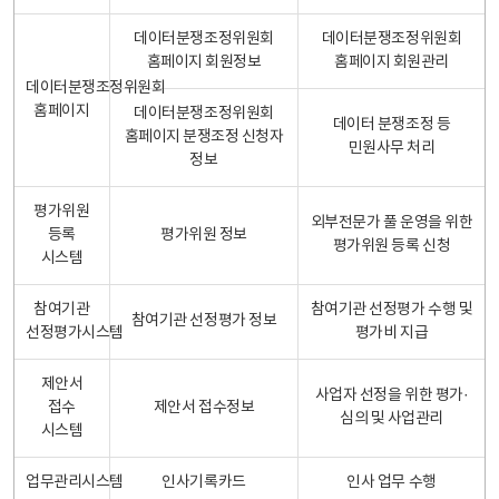
데이터분쟁조정위원회
데이터분쟁조정위원회
홈페이지 회원정보
홈페이지 회원관리
데이터분쟁조정위원회
홈페이지
데이터분쟁조정위원회
데이터 분쟁조정 등
홈페이지 분쟁조정 신청자
민원사무 처리
정보
평가위원
외부전문가 풀 운영을 위한
등록
평가위원 정보
평가위원 등록 신청
시스템
참여기관
참여기관 선정평가 수행 및
참여기관 선정평가 정보
선정평가시스템
평가비 지급
제안서
사업자 선정을 위한 평가·
접수
제안서 접수정보
심의 및 사업관리
시스템
업무관리시스템
인사기록카드
인사 업무 수행