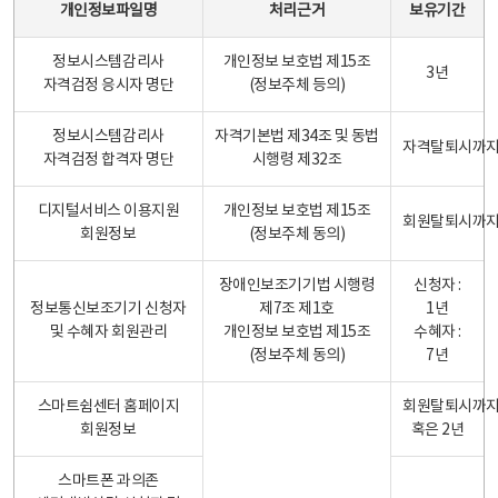
개인정보파일명
처리근거
보유기간
정보시스템감리사
개인정보 보호법 제15조
3년
자격검정 응시자 명단
(정보주체 등의)
정보시스템감리사
자격기본법 제34조 및 동법
자격탈퇴시까
자격검정 합격자 명단
시행령 제32조
디지털서비스 이용지원
개인정보 보호법 제15조
회원탈퇴시까
회원정보
(정보주체 동의)
장애인보조기기법 시행령
신청자 :
정보통신보조기기 신청자
제7조 제1호
1년
및 수혜자 회원관리
개인정보 보호법 제15조
수혜자 :
(정보주체 동의)
7년
스마트쉼센터 홈페이지
회원탈퇴시까
회원정보
혹은 2년
스마트폰 과의존