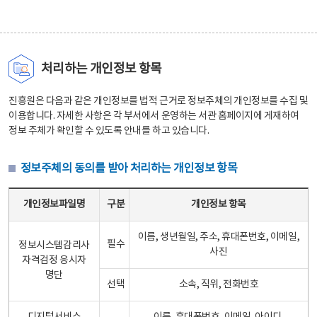
처리하는 개인정보 항목
진흥원은 다음과 같은 개인정보를 법적 근거로 정보주체의 개인정보를 수집 및
이용합니다. 자세한 사항은 각 부서에서 운영하는 서관 홈페이지에 게재하여
정보 주체가 확인할 수 있도록 안내를 하고 있습니다.
정보주체의 동의를 받아 처리하는 개인정보 항목
정보주체의 동의를 받아 처리하는 개인정보 항목 테이블 - 개인정보파일명, 구분, 개인정보 항목으로 구성
개인정보파일명
구분
개인정보 항목
이름, 생년월일, 주소, 휴대폰번호, 이메일,
필수
정보시스템감리사
사진
자격검정 응시자
명단
선택
소속, 직위, 전화번호