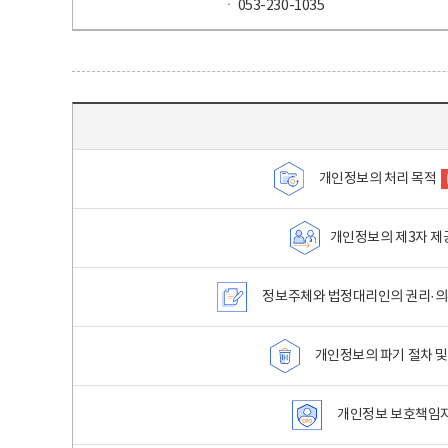
ㆍ 053-230-1035
목차 - 개인정보 처리방침 목차를 나타내는표
개인정보의 처리 목적
개인정보의 제3자 제
정보주체와 법정대리인의 권리·의
개인정보의 파기 절차 및
개인정보 보호책임