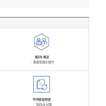
제3자 제공
ㆍ 종합청렴도평가
처리방침변경
ㆍ '26.5.4. 시행