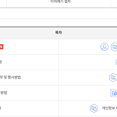
ㆍ이의제기 절차
목차
공
무 및 행사방법
 방법
자
개인정보 자