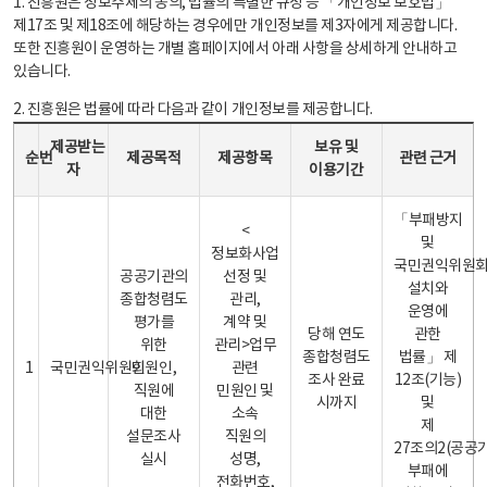
1. 진흥원은 정보주체의 동의, 법률의 특별한 규정 등 「개인정보 보호법」
제17조 및 제18조에 해당하는 경우에만 개인정보를 제3자에게 제공합니다.
또한 진흥원이 운영하는 개별 홈페이지에서 아래 사항을 상세하게 안내하고
있습니다.
2. 진흥원은 법률에 따라 다음과 같이 개인정보를 제공합니다.
개인정보 제공 안내표 - 순번, 제공받는자, 제공목적, 제공항목, 보유 및 이용기간 관련 근거로 구성
제공받는
보유 및
순번
제공목적
제공항목
관련 근거
자
이용기간
「부패방지
<
및
정보화사업
국민권익위원
공공기관의
선정 및
설치와
종합청렴도
관리,
운영에
평가를
계약 및
당해 연도
관한
위한
관리>업무
종합청렴도
법률」 제
1
국민권익위원회
민원인,
관련
조사 완료
12조(기능)
직원에
민원인 및
시까지
및
대한
소속
제
설문조사
직원의
27조의2(공공
실시
성명,
부패에
전화번호,