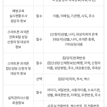
학생일 경우 학제정보(학교/학년)
예방교육
실시현황조사
필수
이름, 이메일, 기관명, 시도, 주소
응답자 정보
스마트폰 과의존
(신청자)성별, 나이, 대상자와의 관계
전화포털 상담
필수
(대상자)성별, 나이, 과의존 종류,
신청자 및 대상자
기타상담내용
정보
(담당자)전화번호
필수
(집단상담 단체정보)단체명, 지역, 신청자
스마트폰 과의존
이름, 상담방법, 주소, 대상총인원, 주대상
집단상담 신청자 및
대상자 정보
선택
(담당자)직위, 부서, 팩스
아이디, 비밀번호, 사용자이름, 소속기관,
필수
성별, 휴대폰번호, 이메일, 우편번호, 주소
실적관리시스템
회원정보
사무실 전화번호, 팩스번호, 집 전화번호,