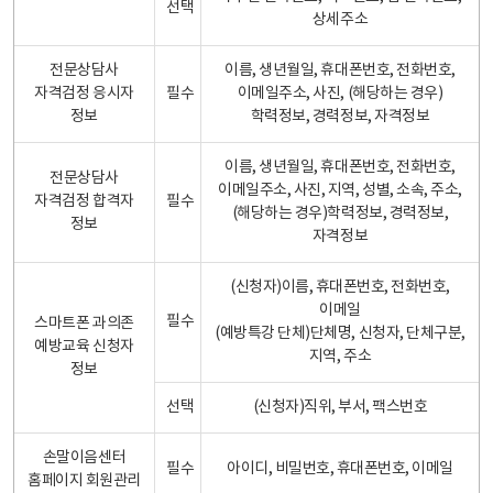
선택
상세주소
전문상담사
이름, 생년월일, 휴대폰번호, 전화번호,
자격검정 응시자
필수
이메일주소, 사진, (해당하는 경우)
정보
학력정보, 경력정보, 자격정보
이름, 생년월일, 휴대폰번호, 전화번호,
전문상담사
이메일주소, 사진, 지역, 성별, 소속, 주소,
자격검정 합격자
필수
(해당하는 경우)학력정보, 경력정보,
정보
자격정보
(신청자)이름, 휴대폰번호, 전화번호,
이메일
필수
스마트폰 과의존
(예방특강 단체)단체명, 신청자, 단체구분,
예방교육 신청자
지역, 주소
정보
선택
(신청자)직위, 부서, 팩스번호
손말이음센터
필수
아이디, 비밀번호, 휴대폰번호, 이메일
홈페이지 회원관리