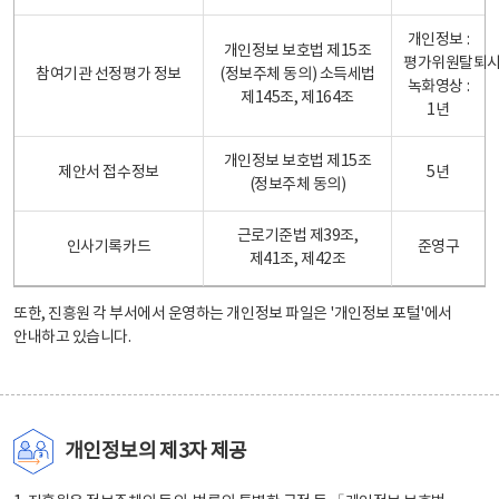
개인정보 :
개인정보 보호법 제15조
평가위원탈퇴
참여기관 선정평가 정보
(정보주체 동의) 소득세법
녹화영상 :
제145조, 제164조
1년
개인정보 보호법 제15조
제안서 접수정보
5년
(정보주체 동의)
근로기준법 제39조,
인사기록카드
준영구
제41조, 제42조
또한, 진흥원 각 부서에서 운영하는 개인정보 파일은
'개인정보 포털'
에서
안내하고 있습니다.
개인정보의 제3자 제공