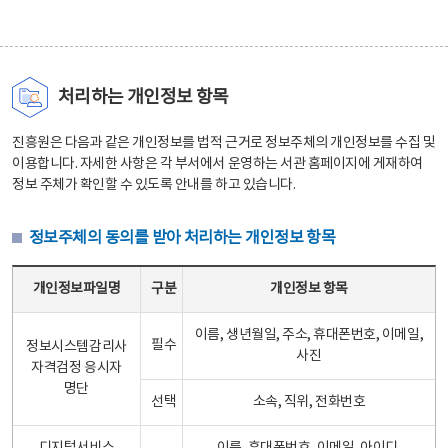
처리하는 개인정보 항목
진흥원은 다음과 같은 개인정보를 법적 근거로 정보주체의 개인정보를 수집 및
이용합니다. 자세한 사항은 각 부서에서 운영하는 서관 홈페이지에 게재하여
정보 주체가 확인할 수 있도록 안내를 하고 있습니다.
정보주체의 동의를 받아 처리하는 개인정보 항목
정보주체의 동의를 받아 처리하는 개인정보 항목 테이블 - 개인정보파일명, 구분, 개인정보 항목으로 구성
개인정보파일명
구분
개인정보 항목
이름, 생년월일, 주소, 휴대폰번호, 이메일,
필수
정보시스템감리사
사진
자격검정 응시자
명단
선택
소속, 직위, 전화번호