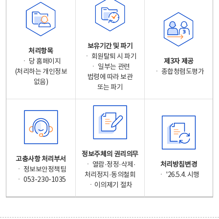
보유기간 및 파기
처리항목
ㆍ 회원탈퇴 시 파기
ㆍ 당 홈페이지
제3자 제공
ㆍ 일부는 관련
(처리하는 개인정보
ㆍ 종합청렴도평가
법령에 따라 보관
없음)
또는 파기
정보주체의 권리의무
고충사항 처리부서
ㆍ 열람·정정·삭제·
처리방침변경
ㆍ 정보보안정책팀
처리정지·동의철회
ㆍ '26.5.4. 시행
ㆍ 053-230-1035
ㆍ이의제기 절차