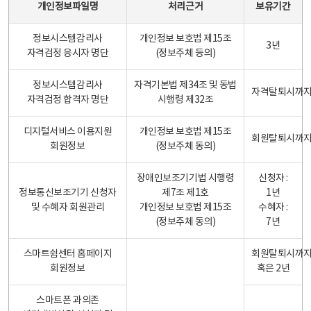
개인정보파일명
처리근거
보유기간
정보시스템감리사
개인정보 보호법 제15조
3년
자격검정 응시자 명단
(정보주체 등의)
정보시스템감리사
자격기본법 제34조 및 동법
자격탈퇴시까
자격검정 합격자 명단
시행령 제32조
디지털서비스 이용지원
개인정보 보호법 제15조
회원탈퇴시까
회원정보
(정보주체 동의)
장애인보조기기법 시행령
신청자 :
정보통신보조기기 신청자
제7조 제1호
1년
및 수혜자 회원관리
개인정보 보호법 제15조
수혜자 :
(정보주체 동의)
7년
스마트쉼센터 홈페이지
회원탈퇴시까
회원정보
혹은 2년
스마트폰 과의존