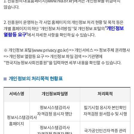
1. 진흥원의 대표홈페이지(www.nia.or.kr)에서는 개인정보를 취급하지
않습니다.
2. 진흥원이 운영하는 각 사업 홈페이지의 개인정보 처리 현황 및 목적 등은
'개인정보
개별 홈페이지의 하단 '개인정보 처리방침' 및 개인정보 포털의
열람등 요구'
에서 자세한 사항을 확인하실 수 있습니다.
※ 개인정보 포털(www.privacy.go.kr) => 개인서비스 => 정보주체 권리행사
=> 개인정보 열람등 요구 => 개인정보 파일 검색 => 기관명에
"한국지능정보사회진흥원"을 입력하면 세부 내용을 확인할 수 있습니다.
개인정보의 처리목적 현황표
개인정보의 처리목적 현황표 - 서비스명, 개인정보파일명, 처리목적으로 구성
서비스명
개인정보파일명
처리목적
정보시스템감리사
필기시험 응시자 본인확인
자격검정 응시자 명단
자격검정 원서접수 및 시행
정보시스템감리사
홈페이지
정보시스템감리사
국가공인민간자격증 관리