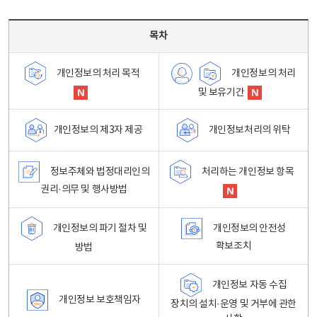
목차 - 개인정보 처리방침 목차를 나타내는표
목차
개인정보의 처리
개인정보의 처리 목적
및 보유기간
개인정보처리의 위탁
개인정보의 제3자 제공
정보주체와 법정대리인의
처리하는 개인정보 항목
권리·의무 및 행사방법
개인정보의 파기 절차 및
개인정보의 안전성
확보조치
방법
개인정보 자동 수집
개인정보 보호책임자
장치의 설치·운영 및 거부에 관한