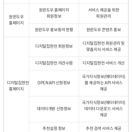
원윈도우 홈페이지
서비스 제공을 위한
회원정보
회원관리
원윈도우
홈페이지
원윈도우 홍보동의 현황
원윈도우 콘텐츠 홍보
디지털집현전 회원관리 및
디지털집현전 회원정보
맞춤지식 서비스 제공
디지털집현전 의견수렴
디지털집현전 서비스 개선
국가지식정보(메타데이터)
디지털집현전
OPEN API 신청정보
를 제공하는 API 서비스
홈페이지
제공
국가지식정보(메타데이터)
데이터개방 신청정보
데이터 다운로드 서비스
제공
추천설정 정보
추천 검색 서비스 제공