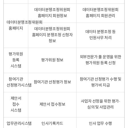
데이터분쟁조정위원회
데이터분쟁조정위원회
홈페이지 회원정보
홈페이지 회원관리
데이터분쟁조정위원회
홈페이지
데이터분쟁조정위원회
데이터 분쟁조정 등
홈페이지 분쟁조정 신청자
민원사무 처리
정보
평가위원
외부전문가 풀 운영을 위한
등록
평가위원 정보
평가위원 등록 신청
시스템
참여기관
참여기관 선정평가 수행 및
참여기관 선정평가 정보
선정평가시스템
평가비 지급
제안서
사업자 선정을 위한 평가·
접수
제안서 접수정보
심의 및 사업관리
시스템
업무관리시스템
인사기록카드
인사 업무 수행