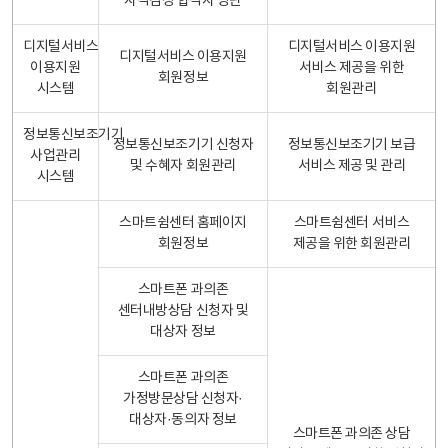
자격검정 합격자 명단
디지털서비스
디지털서비스 이용지원
디지털서비스 이용지원
이용지원
서비스 제공을 위한
회원정보
시스템
회원관리
정보통신보조기기
정보통신보조기기 신청자
정보통신보조기기 보급
사업관리
및 수혜자 회원관리
서비스 제공 및 관리
시스템
스마트쉼센터 홈페이지
스마트쉼센터 서비스
회원정보
제공을 위한 회원관리
스마트폰 과의존
센터내방상담 신청자 및
대상자 정보
스마트폰 과의존
가정방문상담 신청자·
대상자·동의자 정보
스마트폰 과의존 상담