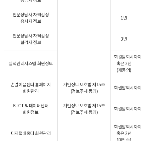
응답자 정보
전문상담사 자격검정
1년
응시자 정보
전문상담사 자격검정
3년
합격자 정보
회원탈퇴시까
실적관리시스템 회원정보
혹은 2년
(재동의)
손말이음센터 홈페이지
개인정보 보호법 제15조
회원탈퇴시까
회원관리
(정보주체 동의)
K-ICT 빅데이터센터
개인정보 보호법 제15조
회원탈퇴시까
회원정보
(정보주체 동의)
회원탈퇴시까
디지털배움터 회원관리
혹은 2년
(미접속)