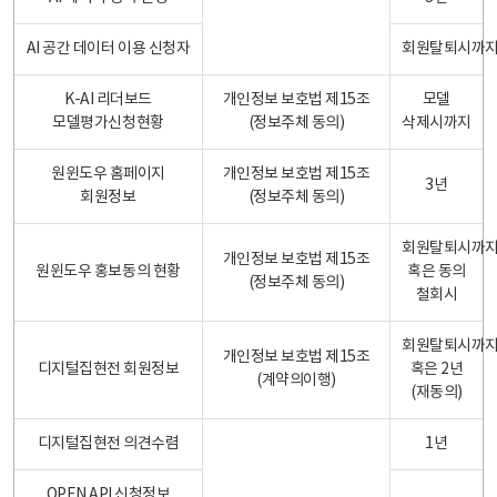
AI 공간 데이터 이용 신청자
회원탈퇴시까
K-AI 리더보드
개인정보 보호법 제15조
모델
모델평가신청현황
(정보주체 동의)
삭제시까지
원윈도우 홈페이지
개인정보 보호법 제15조
3년
회원정보
(정보주체 동의)
회원탈퇴시까
개인정보 보호법 제15조
원윈도우 홍보동의 현황
혹은 동의
(정보주체 동의)
철회시
회원탈퇴시까
개인정보 보호법 제15조
디지털집현전 회원정보
혹은 2년
(계약의이행)
(재동의)
디지털집현전 의견수렴
1년
OPEN API 신청정보