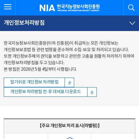
본문
전체메뉴
전체메뉴 열기
검
한국지능정보사회진흥원
바로가기
바로가기
개인정보처리방침
한국지능정보사회진흥원(이하 진흥원)이 취급하는 모든 개인정보는
개인정보보호법 등 관련 법령을 준수하여 수집·보유 및 처리되고 있습니다.
또한 개인정보주체의 권익을 보장하고 관련한 고충을 원활히 처리하기 위하여
개인정보처리방침을 두고 있습니다.
본 방침은 2026년 5월 4일부터 시행됩니다.
알기쉬운 개인정보 처리방침
개인정보 처리방침 전·후 대비표 다운로드
주요 개인정보 처리 표시(라벨링) - 주요 개인정보 처리 표시를 나타내는표
【주요 개인정보 처리 표시(라벨링)】