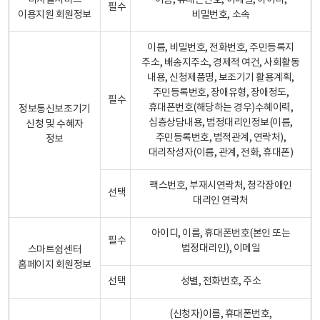
디지털서비스
이름, 휴대폰번호, 이메일, 아이디,
필수
이용지원 회원정보
비밀번호, 소속
이름, 비밀번호, 전화번호, 주민등록지
주소, 배송지주소, 경제적 여건, 사회활동
내용, 신청제품명, 보조기기 활용계획,
주민등록번호, 장애유형, 장애정도,
필수
휴대폰번호(해당하는 경우)수혜이력,
정보통신보조기기
심층상담내용, 법정대리인정보(이름,
신청 및 수혜자
주민등록번호, 법적관계, 연락처),
정보
대리작성자(이름, 관계, 전화, 휴대폰)
팩스번호, 부재시연락처, 청각장애인
선택
대리인 연락처
아이디, 이름, 휴대폰번호(본인 또는
필수
법정대리인), 이메일
스마트쉼센터
홈페이지 회원정보
선택
성별, 전화번호, 주소
(신청자)이름, 휴대폰번호,