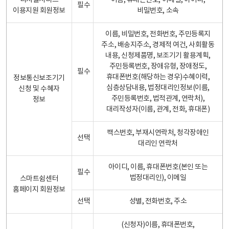
디지털서비스
이름, 휴대폰번호, 이메일, 아이디,
필수
이용지원 회원정보
비밀번호, 소속
이름, 비밀번호, 전화번호, 주민등록지
주소, 배송지주소, 경제적 여건, 사회활동
내용, 신청제품명, 보조기기 활용계획,
주민등록번호, 장애유형, 장애정도,
필수
휴대폰번호(해당하는 경우)수혜이력,
정보통신보조기기
심층상담내용, 법정대리인정보(이름,
신청 및 수혜자
주민등록번호, 법적관계, 연락처),
정보
대리작성자(이름, 관계, 전화, 휴대폰)
팩스번호, 부재시연락처, 청각장애인
선택
대리인 연락처
아이디, 이름, 휴대폰번호(본인 또는
필수
법정대리인), 이메일
스마트쉼센터
홈페이지 회원정보
선택
성별, 전화번호, 주소
(신청자)이름, 휴대폰번호,