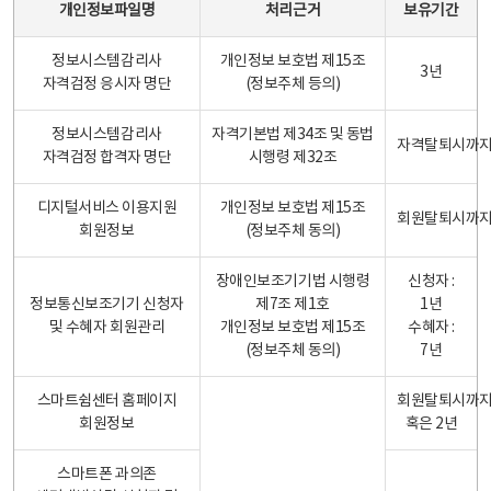
개인정보파일명
처리근거
보유기간
정보시스템감리사
개인정보 보호법 제15조
3년
자격검정 응시자 명단
(정보주체 등의)
정보시스템감리사
자격기본법 제34조 및 동법
자격탈퇴시까
자격검정 합격자 명단
시행령 제32조
디지털서비스 이용지원
개인정보 보호법 제15조
회원탈퇴시까
회원정보
(정보주체 동의)
장애인보조기기법 시행령
신청자 :
정보통신보조기기 신청자
제7조 제1호
1년
및 수혜자 회원관리
개인정보 보호법 제15조
수혜자 :
(정보주체 동의)
7년
스마트쉼센터 홈페이지
회원탈퇴시까
회원정보
혹은 2년
스마트폰 과의존