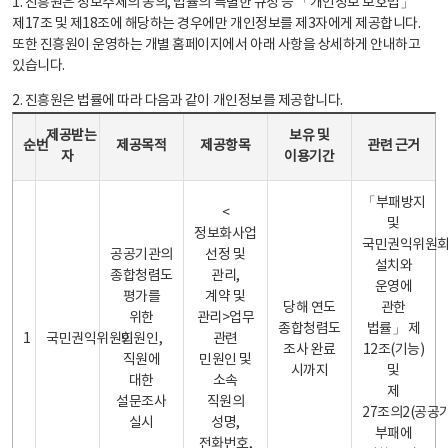
1. 진흥원은 정보주체의 동의, 법률의 특별한 규정 등 「개인정보 보호법」
제17조 및 제18조에 해당하는 경우에만 개인정보를 제3자에게 제공합니다.
또한 진흥원이 운영하는 개별 홈페이지에서 아래 사항을 상세하게 안내하고
있습니다.
2. 진흥원은 법률에 따라 다음과 같이 개인정보를 제공합니다.
개인정보 제공 안내표 - 순번, 제공받는자, 제공목적, 제공항목, 보유 및 이용기간 관련 근거로 구성
제공받는
보유 및
순번
제공목적
제공항목
관련 근거
자
이용기간
「부패방지
<
및
정보화사업
국민권익위원
공공기관의
선정 및
설치와
종합청렴도
관리,
운영에
평가를
계약 및
당해 연도
관한
위한
관리>업무
종합청렴도
법률」 제
1
국민권익위원회
민원인,
관련
조사 완료
12조(기능)
직원에
민원인 및
시까지
및
대한
소속
제
설문조사
직원의
27조의2(공공
실시
성명,
부패에
전화번호,