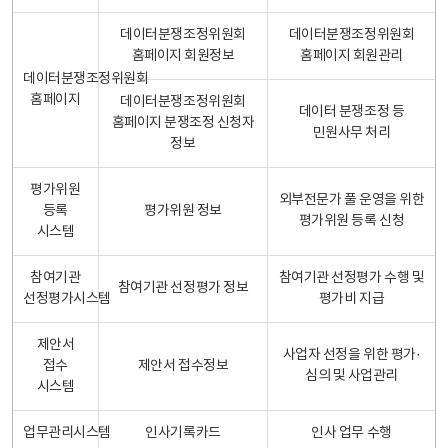
데이터분쟁조정위원회
데이터분쟁조정위원회
홈페이지 회원정보
홈페이지 회원관리
데이터분쟁조정위원회
홈페이지
데이터분쟁조정위원회
데이터 분쟁조정 등
홈페이지 분쟁조정 신청자
민원사무 처리
정보
평가위원
외부전문가 풀 운영을 위한
등록
평가위원 정보
평가위원 등록 신청
시스템
참여기관
참여기관 선정평가 수행 및
참여기관 선정평가 정보
선정평가시스템
평가비 지급
제안서
사업자 선정을 위한 평가·
접수
제안서 접수정보
심의 및 사업관리
시스템
업무관리시스템
인사기록카드
인사 업무 수행