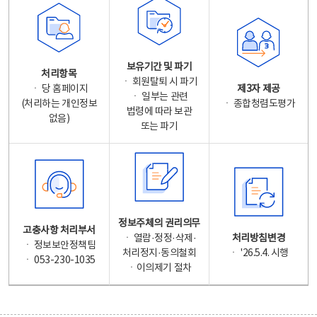
보유기간 및 파기
처리항목
ㆍ 회원탈퇴 시 파기
ㆍ 당 홈페이지
제3자 제공
ㆍ 일부는 관련
(처리하는 개인정보
ㆍ 종합청렴도평가
법령에 따라 보관
없음)
또는 파기
정보주체의 권리의무
고충사항 처리부서
ㆍ 열람·정정·삭제·
처리방침변경
ㆍ 정보보안정책팀
처리정지·동의철회
ㆍ '26.5.4. 시행
ㆍ 053-230-1035
ㆍ이의제기 절차