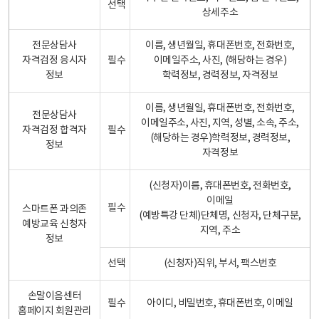
선택
상세주소
전문상담사
이름, 생년월일, 휴대폰번호, 전화번호,
자격검정 응시자
필수
이메일주소, 사진, (해당하는 경우)
정보
학력정보, 경력정보, 자격정보
이름, 생년월일, 휴대폰번호, 전화번호,
전문상담사
이메일주소, 사진, 지역, 성별, 소속, 주소,
자격검정 합격자
필수
(해당하는 경우)학력정보, 경력정보,
정보
자격정보
(신청자)이름, 휴대폰번호, 전화번호,
이메일
필수
스마트폰 과의존
(예방특강 단체)단체명, 신청자, 단체구분,
예방교육 신청자
지역, 주소
정보
선택
(신청자)직위, 부서, 팩스번호
손말이음센터
필수
아이디, 비밀번호, 휴대폰번호, 이메일
홈페이지 회원관리