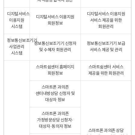
자격검정 합격자 명단
디지털서비스
디지털서비스 이용지원
디지털서비스 이용지원
이용지원
서비스 제공을 위한
회원정보
시스템
회원관리
정보통신보조기기
정보통신보조기기 신청자
정보통신보조기기 보급
사업관리
및 수혜자 회원관리
서비스 제공 및 관리
시스템
스마트쉼센터 홈페이지
스마트쉼센터 서비스
회원정보
제공을 위한 회원관리
스마트폰 과의존
센터내방상담 신청자 및
대상자 정보
스마트폰 과의존
가정방문상담 신청자·
대상자·동의자 정보
스마트폰 과의존 상담