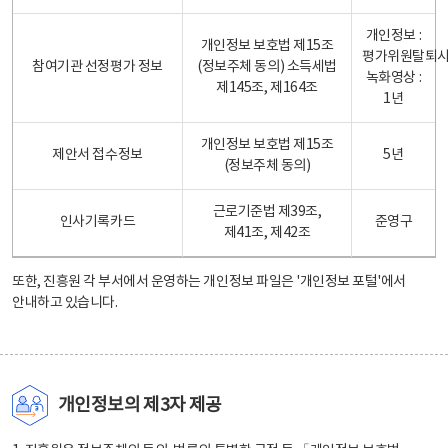
개인정보 :
개인정보 보호법 제15조
평가위원탈퇴
참여기관 선정평가 정보
(정보주체 동의) 소득세법
녹화영상 :
제145조, 제164조
1년
개인정보 보호법 제15조
제안서 접수정보
5년
(정보주체 동의)
근로기준법 제39조,
인사기록카드
준영구
제41조, 제42조
또한, 진흥원 각 부서에서 운영하는 개인정보 파일은
'개인정보 포털'
에서
안내하고 있습니다.
개인정보의 제3자 제공