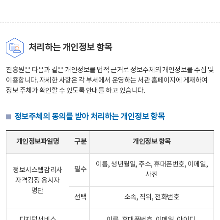
처리하는 개인정보 항목
진흥원은 다음과 같은 개인정보를 법적 근거로 정보주체의 개인정보를 수집 및
이용합니다. 자세한 사항은 각 부서에서 운영하는 서관 홈페이지에 게재하여
정보 주체가 확인할 수 있도록 안내를 하고 있습니다.
정보주체의 동의를 받아 처리하는 개인정보 항목
정보주체의 동의를 받아 처리하는 개인정보 항목 테이블 - 개인정보파일명, 구분, 개인정보 항목으로 구성
개인정보파일명
구분
개인정보 항목
이름, 생년월일, 주소, 휴대폰번호, 이메일,
필수
정보시스템감리사
사진
자격검정 응시자
명단
선택
소속, 직위, 전화번호