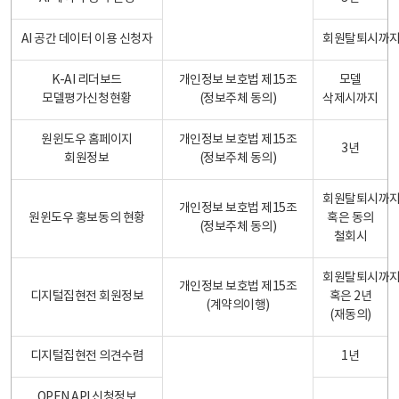
AI 공간 데이터 이용 신청자
회원탈퇴시까
K-AI 리더보드
개인정보 보호법 제15조
모델
모델평가신청현황
(정보주체 동의)
삭제시까지
원윈도우 홈페이지
개인정보 보호법 제15조
3년
회원정보
(정보주체 동의)
회원탈퇴시까
개인정보 보호법 제15조
원윈도우 홍보동의 현황
혹은 동의
(정보주체 동의)
철회시
회원탈퇴시까
개인정보 보호법 제15조
디지털집현전 회원정보
혹은 2년
(계약의이행)
(재동의)
디지털집현전 의견수렴
1년
OPEN API 신청정보