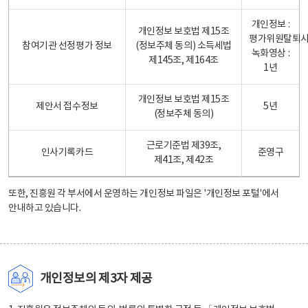
개인정보 :
개인정보 보호법 제15조
평가위원탈퇴
참여기관 선정평가 정보
(정보주체 동의) 소득세법
녹화영상 :
제145조, 제164조
1년
개인정보 보호법 제15조
제안서 접수정보
5년
(정보주체 동의)
근로기준법 제39조,
인사기록카드
준영구
제41조, 제42조
또한, 진흥원 각 부서에서 운영하는 개인정보 파일은
'개인정보 포털'
에서
안내하고 있습니다.
개인정보의 제3자 제공