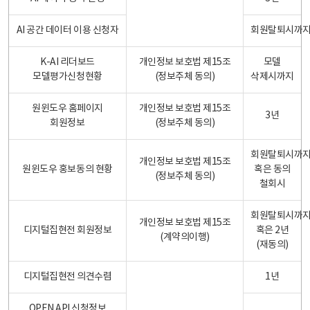
AI 공간 데이터 이용 신청자
회원탈퇴시까
K-AI 리더보드
개인정보 보호법 제15조
모델
모델평가신청현황
(정보주체 동의)
삭제시까지
원윈도우 홈페이지
개인정보 보호법 제15조
3년
회원정보
(정보주체 동의)
회원탈퇴시까
개인정보 보호법 제15조
원윈도우 홍보동의 현황
혹은 동의
(정보주체 동의)
철회시
회원탈퇴시까
개인정보 보호법 제15조
디지털집현전 회원정보
혹은 2년
(계약의이행)
(재동의)
디지털집현전 의견수렴
1년
OPEN API 신청정보