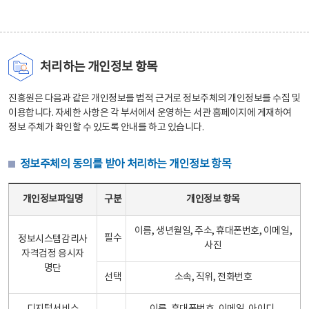
처리하는 개인정보 항목
진흥원은 다음과 같은 개인정보를 법적 근거로 정보주체의 개인정보를 수집 및
이용합니다. 자세한 사항은 각 부서에서 운영하는 서관 홈페이지에 게재하여
정보 주체가 확인할 수 있도록 안내를 하고 있습니다.
정보주체의 동의를 받아 처리하는 개인정보 항목
정보주체의 동의를 받아 처리하는 개인정보 항목 테이블 - 개인정보파일명, 구분, 개인정보 항목으로 구성
개인정보파일명
구분
개인정보 항목
이름, 생년월일, 주소, 휴대폰번호, 이메일,
필수
정보시스템감리사
사진
자격검정 응시자
명단
선택
소속, 직위, 전화번호