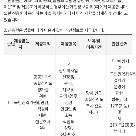
1. 진흥원은 정보주체의 동의, 법률의 특별한 규정 등 「개인정보 보호법」
제17조 및 제18조에 해당하는 경우에만 개인정보를 제3자에게 제공합니다.
또한 진흥원이 운영하는 개별 홈페이지에서 아래 사항을 상세하게 안내하고
있습니다.
2. 진흥원은 법률에 따라 다음과 같이 개인정보를 제공합니다.
개인정보 제공 안내표 - 순번, 제공받는자, 제공목적, 제공항목, 보유 및 이용기간 관련 근거로 구성
제공받는
보유 및
순번
제공목적
제공항목
관련 근거
자
이용기간
「부패방지
<
및
정보화사업
국민권익위원
공공기관의
선정 및
설치와
종합청렴도
관리,
운영에
평가를
계약 및
당해 연도
관한
위한
관리>업무
종합청렴도
법률」 제
1
국민권익위원회
민원인,
관련
조사 완료
12조(기능)
직원에
민원인 및
시까지
및
대한
소속
제
설문조사
직원의
27조의2(공공
실시
성명,
부패에
전화번호,