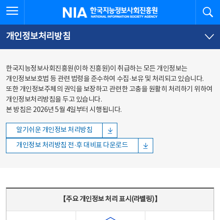
본문
전체메뉴
전체메뉴 열기
검
한국지능정보사회진흥원
바로가기
바로가기
개인정보처리방침
한국지능정보사회진흥원(이하 진흥원)이 취급하는 모든 개인정보는
개인정보보호법 등 관련 법령을 준수하여 수집·보유 및 처리되고 있습니다.
또한 개인정보주체의 권익을 보장하고 관련한 고충을 원활히 처리하기 위하여
개인정보처리방침을 두고 있습니다.
본 방침은 2026년 5월 4일부터 시행됩니다.
알기쉬운 개인정보 처리방침
개인정보 처리방침 전·후 대비표 다운로드
주요 개인정보 처리 표시(라벨링) - 주요 개인정보 처리 표시를 나타내는표
【주요 개인정보 처리 표시(라벨링)】