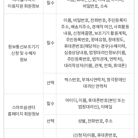
디지털서비스
이름, 휴대폰번호, 이메일, 아이디,
필수
이용지원 회원정보
비밀번호, 소속
이름, 비밀번호, 전화번호, 주민등록지
주소, 배송지주소, 경제적 여건, 사회활동
내용, 신청제품명, 보조기기 활용계획,
주민등록번호, 장애유형, 장애정도,
필수
휴대폰번호(해당하는 경우)수혜이력,
정보통신보조기기
심층상담내용, 법정대리인정보(이름,
신청 및 수혜자
주민등록번호, 법적관계, 연락처),
정보
대리작성자(이름, 관계, 전화, 휴대폰)
팩스번호, 부재시연락처, 청각장애인
선택
대리인 연락처
아이디, 이름, 휴대폰번호(본인 또는
필수
법정대리인), 이메일
스마트쉼센터
홈페이지 회원정보
선택
성별, 전화번호, 주소
(신청자)이름, 휴대폰번호,