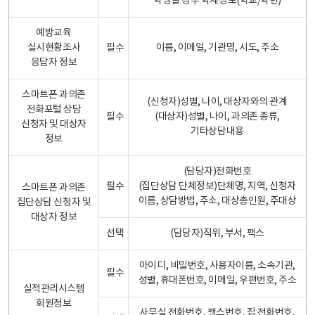
학생일 경우 학제정보(학교/학년)
예방교육
실시현황조사
필수
이름, 이메일, 기관명, 시도, 주소
응답자 정보
스마트폰 과의존
(신청자)성별, 나이, 대상자와의 관계
전화포털 상담
필수
(대상자)성별, 나이, 과의존 종류,
신청자 및 대상자
기타상담내용
정보
(담당자)전화번호
필수
(집단상담 단체정보)단체명, 지역, 신청자
스마트폰 과의존
이름, 상담방법, 주소, 대상총인원, 주대상
집단상담 신청자 및
대상자 정보
선택
(담당자)직위, 부서, 팩스
아이디, 비밀번호, 사용자이름, 소속기관,
필수
성별, 휴대폰번호, 이메일, 우편번호, 주소
실적관리시스템
회원정보
사무실 전화번호, 팩스번호, 집 전화번호,