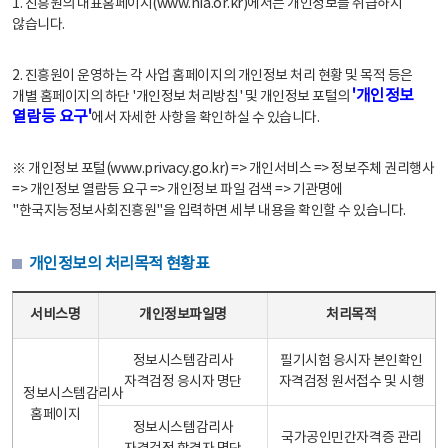
1. 진흥원의 대표홈페이지(www.nia.or.kr)에서는 개인정보를 취급하지
않습니다.
2. 진흥원이 운영하는 각 사업 홈페이지의 개인정보 처리 현황 및 목적 등은
'개인정보
개별 홈페이지의 하단 '개인정보 처리방침' 및 개인정보 포털의
열람등 요구'
에서 자세한 사항을 확인하실 수 있습니다.
※ 개인정보 포털(www.privacy.go.kr) => 개인서비스 => 정보주체 권리행사
=> 개인정보 열람등 요구 => 개인정보 파일 검색 => 기관명에
"한국지능정보사회진흥원"을 입력하면 세부 내용을 확인할 수 있습니다.
개인정보의 처리목적 현황표
개인정보의 처리목적 현황표 - 서비스명, 개인정보파일명, 처리목적으로 구성
서비스명
개인정보파일명
처리목적
정보시스템감리사
필기시험 응시자 본인확인
자격검정 응시자 명단
자격검정 원서접수 및 시행
정보시스템감리사
홈페이지
정보시스템감리사
국가공인민간자격증 관리