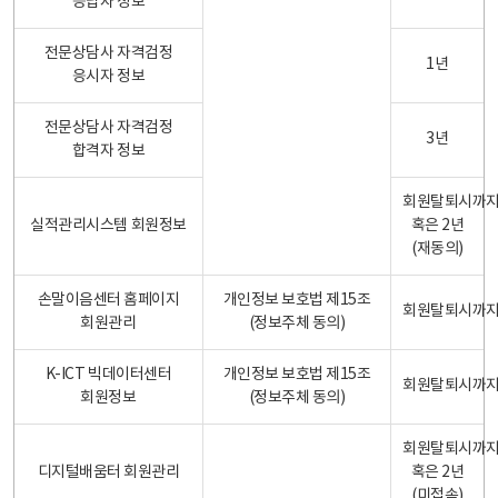
응답자 정보
전문상담사 자격검정
1년
응시자 정보
전문상담사 자격검정
3년
합격자 정보
회원탈퇴시까
실적관리시스템 회원정보
혹은 2년
(재동의)
손말이음센터 홈페이지
개인정보 보호법 제15조
회원탈퇴시까
회원관리
(정보주체 동의)
K-ICT 빅데이터센터
개인정보 보호법 제15조
회원탈퇴시까
회원정보
(정보주체 동의)
회원탈퇴시까
디지털배움터 회원관리
혹은 2년
(미접속)