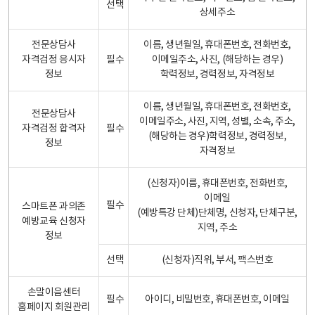
선택
상세주소
전문상담사
이름, 생년월일, 휴대폰번호, 전화번호,
자격검정 응시자
필수
이메일주소, 사진, (해당하는 경우)
정보
학력정보, 경력정보, 자격정보
이름, 생년월일, 휴대폰번호, 전화번호,
전문상담사
이메일주소, 사진, 지역, 성별, 소속, 주소,
자격검정 합격자
필수
(해당하는 경우)학력정보, 경력정보,
정보
자격정보
(신청자)이름, 휴대폰번호, 전화번호,
이메일
필수
스마트폰 과의존
(예방특강 단체)단체명, 신청자, 단체구분,
예방교육 신청자
지역, 주소
정보
선택
(신청자)직위, 부서, 팩스번호
손말이음센터
필수
아이디, 비밀번호, 휴대폰번호, 이메일
홈페이지 회원관리