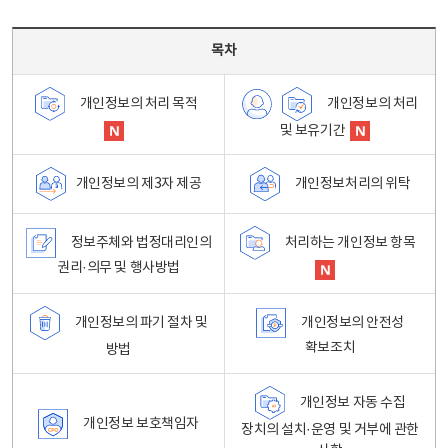
목차 - 개인정보 처리방침 목차를 나타내는표
목차
개인정보의 처리
개인정보의 처리 목적
및 보유기간
개인정보처리의 위탁
개인정보의 제3자 제공
정보주체와 법정대리인의
처리하는 개인정보 항목
권리·의무 및 행사방법
개인정보의 파기 절차 및
개인정보의 안전성
확보조치
방법
개인정보 자동 수집
개인정보 보호책임자
장치의 설치·운영 및 거부에 관한