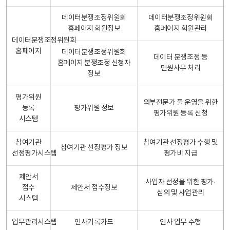
데이터분쟁조정위원회
데이터분쟁조정위원회
홈페이지 회원정보
홈페이지 회원관리
데이터분쟁조정위원회
홈페이지
데이터분쟁조정위원회
데이터 분쟁조정 등
홈페이지 분쟁조정 신청자
민원사무 처리
정보
평가위원
외부전문가 풀 운영을 위한
등록
평가위원 정보
평가위원 등록 신청
시스템
참여기관
참여기관 선정평가 수행 및
참여기관 선정평가 정보
선정평가시스템
평가비 지급
제안서
사업자 선정을 위한 평가·
접수
제안서 접수정보
심의 및 사업관리
시스템
업무관리시스템
인사기록카드
인사 업무 수행