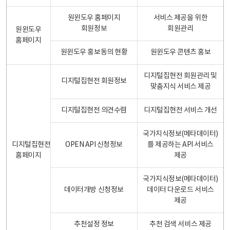
원윈도우 홈페이지
서비스 제공을 위한
회원정보
회원관리
원윈도우
홈페이지
원윈도우 홍보동의 현황
원윈도우 콘텐츠 홍보
디지털집현전 회원관리 및
디지털집현전 회원정보
맞춤지식 서비스 제공
디지털집현전 의견수렴
디지털집현전 서비스 개선
국가지식정보(메타데이터)
디지털집현전
OPEN API 신청정보
를 제공하는 API 서비스
홈페이지
제공
국가지식정보(메타데이터)
데이터개방 신청정보
데이터 다운로드 서비스
제공
추천설정 정보
추천 검색 서비스 제공