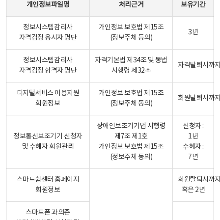
개인정보파일명
처리근거
보유기간
정보시스템감리사
개인정보 보호법 제15조
3년
자격검정 응시자 명단
(정보주체 등의)
정보시스템감리사
자격기본법 제34조 및 동법
자격탈퇴시까
자격검정 합격자 명단
시행령 제32조
디지털서비스 이용지원
개인정보 보호법 제15조
회원탈퇴시까
회원정보
(정보주체 동의)
장애인보조기기법 시행령
신청자 :
정보통신보조기기 신청자
제7조 제1호
1년
및 수혜자 회원관리
개인정보 보호법 제15조
수혜자 :
(정보주체 동의)
7년
스마트쉼센터 홈페이지
회원탈퇴시까
회원정보
혹은 2년
스마트폰 과의존