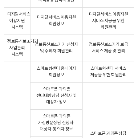
자격검정 합격자 명단
디지털서비스
디지털서비스 이용지원
디지털서비스 이용지원
이용지원
서비스 제공을 위한
회원정보
시스템
회원관리
정보통신보조기기
정보통신보조기기 신청자
정보통신보조기기 보급
사업관리
및 수혜자 회원관리
서비스 제공 및 관리
시스템
스마트쉼센터 홈페이지
스마트쉼센터 서비스
회원정보
제공을 위한 회원관리
스마트폰 과의존
센터내방상담 신청자 및
대상자 정보
스마트폰 과의존
가정방문상담 신청자·
대상자·동의자 정보
스마트폰 과의존 상담