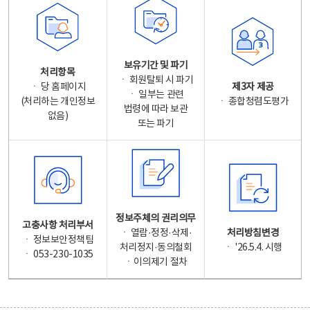
보유기간 및 파기
처리항목
ㆍ 회원탈퇴 시 파기
ㆍ 당 홈페이지
제3자 제공
ㆍ 일부는 관련
(처리하는 개인정보
ㆍ 종합청렴도평가
법령에 따라 보관
없음)
또는 파기
정보주체의 권리의무
고충사항 처리부서
ㆍ 열람·정정·삭제·
처리방침변경
ㆍ 정보보안정책팀
처리정지·동의철회
ㆍ '26.5.4. 시행
ㆍ 053-230-1035
ㆍ이의제기 절차