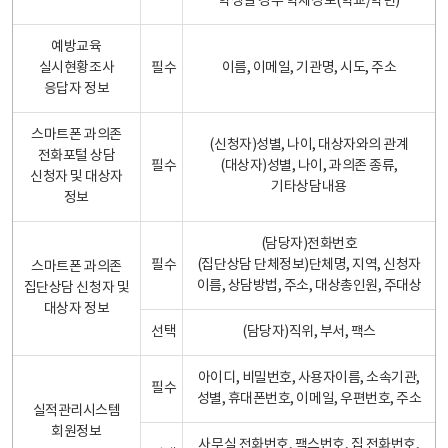
학생일 경우 학제정보(학교/학년)
예방교육
실시현황조사
필수
이름, 이메일, 기관명, 시도, 주소
응답자 정보
스마트폰 과의존
(신청자)성별, 나이, 대상자와의 관계
전화포털 상담
필수
(대상자)성별, 나이, 과의존 종류,
신청자 및 대상자
기타상담내용
정보
(담당자)전화번호
필수
(집단상담 단체정보)단체명, 지역, 신청자
스마트폰 과의존
이름, 상담방법, 주소, 대상총인원, 주대상
집단상담 신청자 및
대상자 정보
선택
(담당자)직위, 부서, 팩스
아이디, 비밀번호, 사용자이름, 소속기관,
필수
성별, 휴대폰번호, 이메일, 우편번호, 주소
실적관리시스템
회원정보
사무실 전화번호, 팩스번호, 집 전화번호,