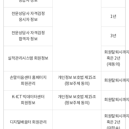
응답자 정보
전문상담사 자격검정
1년
응시자 정보
전문상담사 자격검정
3년
합격자 정보
회원탈퇴시까
실적관리시스템 회원정보
혹은 2년
(재동의)
손말이음센터 홈페이지
개인정보 보호법 제15조
회원탈퇴시까
회원관리
(정보주체 동의)
K-ICT 빅데이터센터
개인정보 보호법 제15조
회원탈퇴시까
회원정보
(정보주체 동의)
회원탈퇴시까
디지털배움터 회원관리
혹은 2년
(미접속)