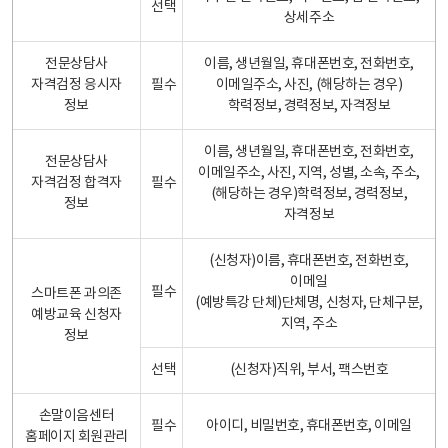
선택
상세주소
전문상담사
이름, 생년월일, 휴대폰번호, 전화번호,
자격검정 응시자
필수
이메일주소, 사진, (해당하는 경우)
정보
학력정보, 경력정보, 자격정보
이름, 생년월일, 휴대폰번호, 전화번호,
전문상담사
이메일주소, 사진, 지역, 성별, 소속, 주소,
자격검정 합격자
필수
(해당하는 경우)학력정보, 경력정보,
정보
자격정보
(신청자)이름, 휴대폰번호, 전화번호,
이메일
필수
스마트폰 과의존
(예방특강 단체)단체명, 신청자, 단체구분,
예방교육 신청자
지역, 주소
정보
선택
(신청자)직위, 부서, 팩스번호
손말이음센터
필수
아이디, 비밀번호, 휴대폰번호, 이메일
홈페이지 회원관리