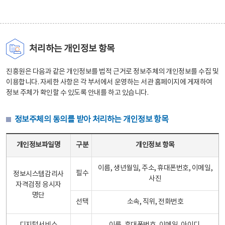
처리하는 개인정보 항목
진흥원은 다음과 같은 개인정보를 법적 근거로 정보주체의 개인정보를 수집 및
이용합니다. 자세한 사항은 각 부서에서 운영하는 서관 홈페이지에 게재하여
정보 주체가 확인할 수 있도록 안내를 하고 있습니다.
정보주체의 동의를 받아 처리하는 개인정보 항목
정보주체의 동의를 받아 처리하는 개인정보 항목 테이블 - 개인정보파일명, 구분, 개인정보 항목으로 구성
개인정보파일명
구분
개인정보 항목
이름, 생년월일, 주소, 휴대폰번호, 이메일,
필수
정보시스템감리사
사진
자격검정 응시자
명단
선택
소속, 직위, 전화번호