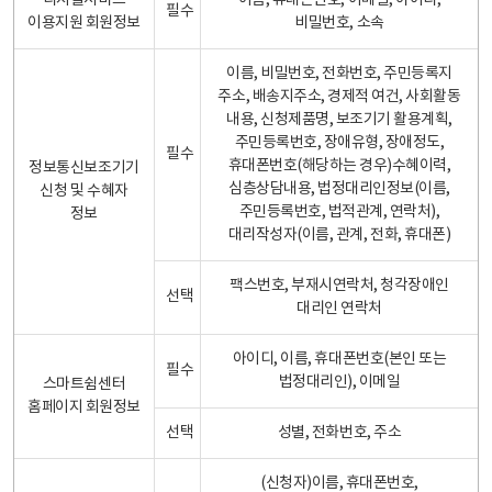
디지털서비스
이름, 휴대폰번호, 이메일, 아이디,
필수
이용지원 회원정보
비밀번호, 소속
이름, 비밀번호, 전화번호, 주민등록지
주소, 배송지주소, 경제적 여건, 사회활동
내용, 신청제품명, 보조기기 활용계획,
주민등록번호, 장애유형, 장애정도,
필수
휴대폰번호(해당하는 경우)수혜이력,
정보통신보조기기
심층상담내용, 법정대리인정보(이름,
신청 및 수혜자
주민등록번호, 법적관계, 연락처),
정보
대리작성자(이름, 관계, 전화, 휴대폰)
팩스번호, 부재시연락처, 청각장애인
선택
대리인 연락처
아이디, 이름, 휴대폰번호(본인 또는
필수
법정대리인), 이메일
스마트쉼센터
홈페이지 회원정보
선택
성별, 전화번호, 주소
(신청자)이름, 휴대폰번호,