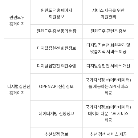
원윈도우 홈페이지
서비스 제공을 위한
회원정보
회원관리
원윈도우
홈페이지
원윈도우 홍보동의 현황
원윈도우 콘텐츠 홍보
디지털집현전 회원관리 및
디지털집현전 회원정보
맞춤지식 서비스 제공
디지털집현전 의견수렴
디지털집현전 서비스 개선
국가지식정보(메타데이터)
디지털집현전
OPEN API 신청정보
를 제공하는 API 서비스
홈페이지
제공
국가지식정보(메타데이터)
데이터개방 신청정보
데이터 다운로드 서비스
제공
추천설정 정보
추천 검색 서비스 제공