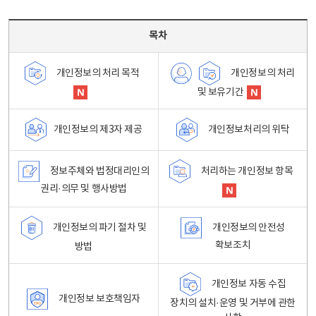
목차 - 개인정보 처리방침 목차를 나타내는표
목차
개인정보의 처리
개인정보의 처리 목적
및 보유기간
개인정보처리의 위탁
개인정보의 제3자 제공
정보주체와 법정대리인의
처리하는 개인정보 항목
권리·의무 및 행사방법
개인정보의 파기 절차 및
개인정보의 안전성
확보조치
방법
개인정보 자동 수집
개인정보 보호책임자
장치의 설치·운영 및 거부에 관한