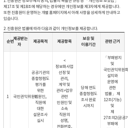
1. 진흥원은 정보주체의 동의, 법률의 특별한 규정 등 「개인정보 보호법」
제17조 및 제18조에 해당하는 경우에만 개인정보를 제3자에게 제공합니다.
또한 진흥원이 운영하는 개별 홈페이지에서 아래 사항을 상세하게 안내하고
있습니다.
2. 진흥원은 법률에 따라 다음과 같이 개인정보를 제공합니다.
개인정보 제공 안내표 - 순번, 제공받는자, 제공목적, 제공항목, 보유 및 이용기간 관련 근거로 구성
제공받는
보유 및
순번
제공목적
제공항목
관련 근거
자
이용기간
「부패방지
<
및
정보화사업
국민권익위원
공공기관의
선정 및
설치와
종합청렴도
관리,
운영에
평가를
계약 및
당해 연도
관한
위한
관리>업무
종합청렴도
법률」 제
1
국민권익위원회
민원인,
관련
조사 완료
12조(기능)
직원에
민원인 및
시까지
및
대한
소속
제
설문조사
직원의
27조의2(공공
실시
성명,
부패에
전화번호,