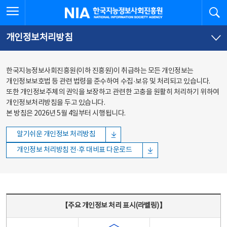
본문
전체메뉴
전체메뉴 열기
검
한국지능정보사회진흥원
바로가기
바로가기
개인정보처리방침
한국지능정보사회진흥원(이하 진흥원)이 취급하는 모든 개인정보는
개인정보보호법 등 관련 법령을 준수하여 수집·보유 및 처리되고 있습니다.
또한 개인정보주체의 권익을 보장하고 관련한 고충을 원활히 처리하기 위하여
개인정보처리방침을 두고 있습니다.
본 방침은 2026년 5월 4일부터 시행됩니다.
알기쉬운 개인정보 처리방침
개인정보 처리방침 전·후 대비표 다운로드
주요 개인정보 처리 표시(라벨링) - 주요 개인정보 처리 표시를 나타내는표
【주요 개인정보 처리 표시(라벨링)】