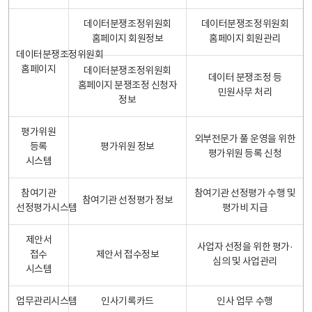
데이터분쟁조정위원회
데이터분쟁조정위원회
홈페이지 회원정보
홈페이지 회원관리
데이터분쟁조정위원회
홈페이지
데이터분쟁조정위원회
데이터 분쟁조정 등
홈페이지 분쟁조정 신청자
민원사무 처리
정보
평가위원
외부전문가 풀 운영을 위한
등록
평가위원 정보
평가위원 등록 신청
시스템
참여기관
참여기관 선정평가 수행 및
참여기관 선정평가 정보
선정평가시스템
평가비 지급
제안서
사업자 선정을 위한 평가·
접수
제안서 접수정보
심의 및 사업관리
시스템
업무관리시스템
인사기록카드
인사 업무 수행