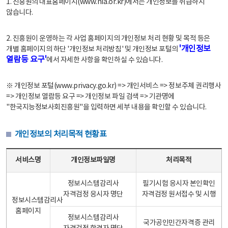
1. 진흥원의 대표홈페이지(www.nia.or.kr)에서는 개인정보를 취급하지
않습니다.
2. 진흥원이 운영하는 각 사업 홈페이지의 개인정보 처리 현황 및 목적 등은
'개인정보
개별 홈페이지의 하단 '개인정보 처리방침' 및 개인정보 포털의
열람등 요구'
에서 자세한 사항을 확인하실 수 있습니다.
※ 개인정보 포털(www.privacy.go.kr) => 개인서비스 => 정보주체 권리행사
=> 개인정보 열람등 요구 => 개인정보 파일 검색 => 기관명에
"한국지능정보사회진흥원"을 입력하면 세부 내용을 확인할 수 있습니다.
개인정보의 처리목적 현황표
개인정보의 처리목적 현황표 - 서비스명, 개인정보파일명, 처리목적으로 구성
서비스명
개인정보파일명
처리목적
정보시스템감리사
필기시험 응시자 본인확인
자격검정 응시자 명단
자격검정 원서접수 및 시행
정보시스템감리사
홈페이지
정보시스템감리사
국가공인민간자격증 관리