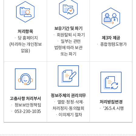
보유기간 및 파기
처리항목
ㆍ 회원탈퇴 시 파기
ㆍ 당 홈페이지
제3자 제공
ㆍ 일부는 관련
(처리하는 개인정보
ㆍ 종합청렴도평가
법령에 따라 보관
없음)
또는 파기
정보주체의 권리의무
고충사항 처리부서
ㆍ 열람·정정·삭제·
처리방침변경
ㆍ 정보보안정책팀
처리정지·동의철회
ㆍ '26.5.4. 시행
ㆍ 053-230-1035
ㆍ이의제기 절차