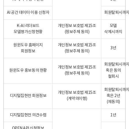
AI 공간 데이터 이용 신청자
회원탈퇴시까
K-AI 리더보드
개인정보 보호법 제15조
모델
모델평가신청현황
(정보주체 동의)
삭제시까지
원윈도우 홈페이지
개인정보 보호법 제15조
3년
회원정보
(정보주체 동의)
회원탈퇴시까
개인정보 보호법 제15조
원윈도우 홍보동의 현황
혹은 동의
(정보주체 동의)
철회시
회원탈퇴시까
개인정보 보호법 제15조
디지털집현전 회원정보
혹은 2년
(계약의이행)
(재동의)
디지털집현전 의견수렴
1년
OPEN API 신청정보