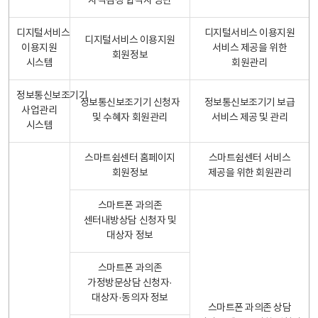
자격검정 합격자 명단
디지털서비스
디지털서비스 이용지원
디지털서비스 이용지원
이용지원
서비스 제공을 위한
회원정보
시스템
회원관리
정보통신보조기기
정보통신보조기기 신청자
정보통신보조기기 보급
사업관리
및 수혜자 회원관리
서비스 제공 및 관리
시스템
스마트쉼센터 홈페이지
스마트쉼센터 서비스
회원정보
제공을 위한 회원관리
스마트폰 과의존
센터내방상담 신청자 및
대상자 정보
스마트폰 과의존
가정방문상담 신청자·
대상자·동의자 정보
스마트폰 과의존 상담