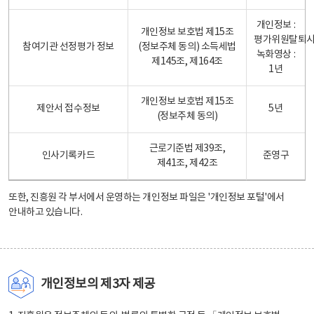
개인정보 :
개인정보 보호법 제15조
평가위원탈퇴
참여기관 선정평가 정보
(정보주체 동의) 소득세법
녹화영상 :
제145조, 제164조
1년
개인정보 보호법 제15조
제안서 접수정보
5년
(정보주체 동의)
근로기준법 제39조,
인사기록카드
준영구
제41조, 제42조
또한, 진흥원 각 부서에서 운영하는 개인정보 파일은
'개인정보 포털'
에서
안내하고 있습니다.
개인정보의 제3자 제공