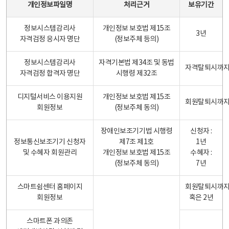
개인정보파일명
처리근거
보유기간
정보시스템감리사
개인정보 보호법 제15조
3년
자격검정 응시자 명단
(정보주체 등의)
정보시스템감리사
자격기본법 제34조 및 동법
자격탈퇴시까
자격검정 합격자 명단
시행령 제32조
디지털서비스 이용지원
개인정보 보호법 제15조
회원탈퇴시까
회원정보
(정보주체 동의)
장애인보조기기법 시행령
신청자 :
정보통신보조기기 신청자
제7조 제1호
1년
및 수혜자 회원관리
개인정보 보호법 제15조
수혜자 :
(정보주체 동의)
7년
스마트쉼센터 홈페이지
회원탈퇴시까
회원정보
혹은 2년
스마트폰 과의존