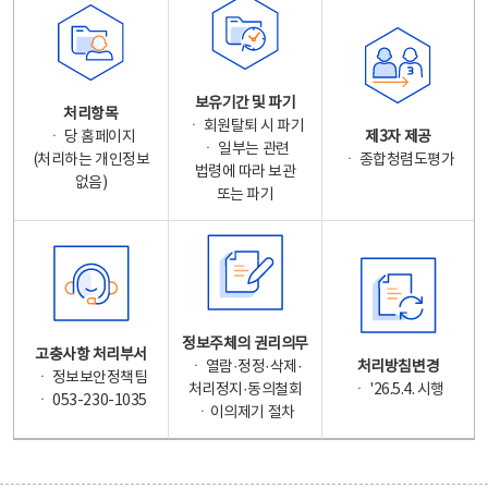
보유기간 및 파기
처리항목
ㆍ 회원탈퇴 시 파기
ㆍ 당 홈페이지
제3자 제공
ㆍ 일부는 관련
(처리하는 개인정보
ㆍ 종합청렴도평가
법령에 따라 보관
없음)
또는 파기
정보주체의 권리의무
고충사항 처리부서
ㆍ 열람·정정·삭제·
처리방침변경
ㆍ 정보보안정책팀
처리정지·동의철회
ㆍ '26.5.4. 시행
ㆍ 053-230-1035
ㆍ이의제기 절차