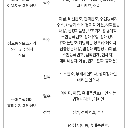
디지털서비스
이름, 휴대폰번호, 이메일, 아이디,
필수
이용지원 회원정보
비밀번호, 소속
이름, 비밀번호, 전화번호, 주민등록지
주소, 배송지주소, 경제적 여건, 사회활동
내용, 신청제품명, 보조기기 활용계획,
주민등록번호, 장애유형, 장애정도,
필수
휴대폰번호(해당하는 경우)수혜이력,
정보통신보조기기
심층상담내용, 법정대리인정보(이름,
신청 및 수혜자
주민등록번호, 법적관계, 연락처),
정보
대리작성자(이름, 관계, 전화, 휴대폰)
팩스번호, 부재시연락처, 청각장애인
선택
대리인 연락처
아이디, 이름, 휴대폰번호(본인 또는
필수
법정대리인), 이메일
스마트쉼센터
홈페이지 회원정보
선택
성별, 전화번호, 주소
(신청자)이름, 휴대폰번호,