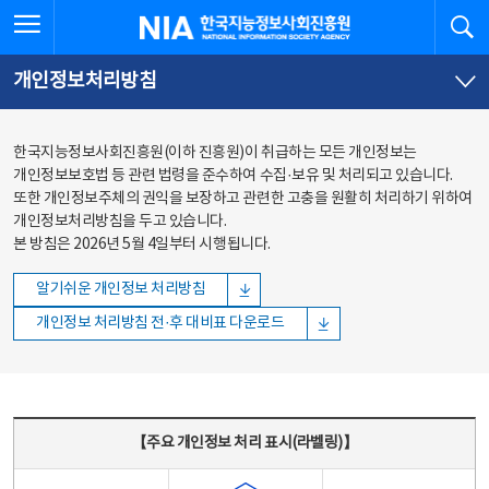
본문
전체메뉴
전체메뉴 열기
검
한국지능정보사회진흥원
바로가기
바로가기
개인정보처리방침
한국지능정보사회진흥원(이하 진흥원)이 취급하는 모든 개인정보는
개인정보보호법 등 관련 법령을 준수하여 수집·보유 및 처리되고 있습니다.
또한 개인정보주체의 권익을 보장하고 관련한 고충을 원활히 처리하기 위하여
개인정보처리방침을 두고 있습니다.
본 방침은 2026년 5월 4일부터 시행됩니다.
알기쉬운 개인정보 처리방침
개인정보 처리방침 전·후 대비표 다운로드
주요 개인정보 처리 표시(라벨링) - 주요 개인정보 처리 표시를 나타내는표
【주요 개인정보 처리 표시(라벨링)】