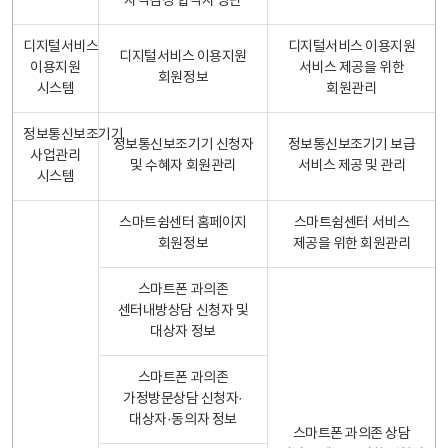
자격검정 합격자 명단
디지털서비스
디지털서비스 이용지원
디지털서비스 이용지원
이용지원
서비스 제공을 위한
회원정보
시스템
회원관리
정보통신보조기기
정보통신보조기기 신청자
정보통신보조기기 보급
사업관리
및 수혜자 회원관리
서비스 제공 및 관리
시스템
스마트쉼센터 홈페이지
스마트쉼센터 서비스
회원정보
제공을 위한 회원관리
스마트폰 과의존
센터내방상담 신청자 및
대상자 정보
스마트폰 과의존
가정방문상담 신청자·
대상자·동의자 정보
스마트폰 과의존 상담