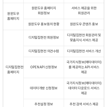
원윈도우 홈페이지
서비스 제공을 위한
회원정보
회원관리
원윈도우
홈페이지
원윈도우 홍보동의 현황
원윈도우 콘텐츠 홍보
디지털집현전 회원관리 및
디지털집현전 회원정보
맞춤지식 서비스 제공
디지털집현전 의견수렴
디지털집현전 서비스 개선
국가지식정보(메타데이터)
디지털집현전
OPEN API 신청정보
를 제공하는 API 서비스
홈페이지
제공
국가지식정보(메타데이터)
데이터개방 신청정보
데이터 다운로드 서비스
제공
추천설정 정보
추천 검색 서비스 제공