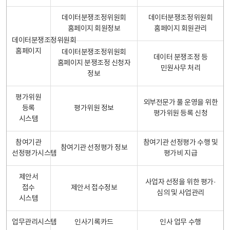
데이터분쟁조정위원회
데이터분쟁조정위원회
홈페이지 회원정보
홈페이지 회원관리
데이터분쟁조정위원회
홈페이지
데이터분쟁조정위원회
데이터 분쟁조정 등
홈페이지 분쟁조정 신청자
민원사무 처리
정보
평가위원
외부전문가 풀 운영을 위한
등록
평가위원 정보
평가위원 등록 신청
시스템
참여기관
참여기관 선정평가 수행 및
참여기관 선정평가 정보
선정평가시스템
평가비 지급
제안서
사업자 선정을 위한 평가·
접수
제안서 접수정보
심의 및 사업관리
시스템
업무관리시스템
인사기록카드
인사 업무 수행