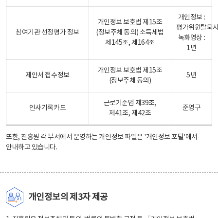
개인정보 :
개인정보 보호법 제15조
평가위원탈퇴
참여기관 선정평가 정보
(정보주체 동의) 소득세법
녹화영상 :
제145조, 제164조
1년
개인정보 보호법 제15조
제안서 접수정보
5년
(정보주체 동의)
근로기준법 제39조,
인사기록카드
준영구
제41조, 제42조
또한, 진흥원 각 부서에서 운영하는 개인정보 파일은
'개인정보 포털'
에서
안내하고 있습니다.
개인정보의 제3자 제공