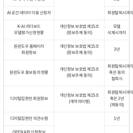
AI 공간 데이터 이용 신청자
회원탈퇴시까
K-AI 리더보드
개인정보 보호법 제15조
모델
모델평가신청현황
(정보주체 동의)
삭제시까지
원윈도우 홈페이지
개인정보 보호법 제15조
3년
회원정보
(정보주체 동의)
회원탈퇴시까
개인정보 보호법 제15조
원윈도우 홍보동의 현황
혹은 동의
(정보주체 동의)
철회시
회원탈퇴시까
개인정보 보호법 제15조
디지털집현전 회원정보
혹은 2년
(계약의이행)
(재동의)
디지털집현전 의견수렴
1년
OPEN API 신청정보