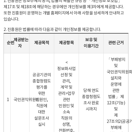
1. 진흥원은 정보주체의 동의, 법률의 특별한 규정 등 「개인정보 보호법」
제17조 및 제18조에 해당하는 경우에만 개인정보를 제3자에게 제공합니다.
또한 진흥원이 운영하는 개별 홈페이지에서 아래 사항을 상세하게 안내하고
있습니다.
2. 진흥원은 법률에 따라 다음과 같이 개인정보를 제공합니다.
개인정보 제공 안내표 - 순번, 제공받는자, 제공목적, 제공항목, 보유 및 이용기간 관련 근거로 구성
제공받는
보유 및
순번
제공목적
제공항목
관련 근거
자
이용기간
「부패방지
<
및
정보화사업
국민권익위원
공공기관의
선정 및
설치와
종합청렴도
관리,
운영에
평가를
계약 및
당해 연도
관한
위한
관리>업무
종합청렴도
법률」 제
1
국민권익위원회
민원인,
관련
조사 완료
12조(기능)
직원에
민원인 및
시까지
및
대한
소속
제
설문조사
직원의
27조의2(공공
실시
성명,
부패에
전화번호,