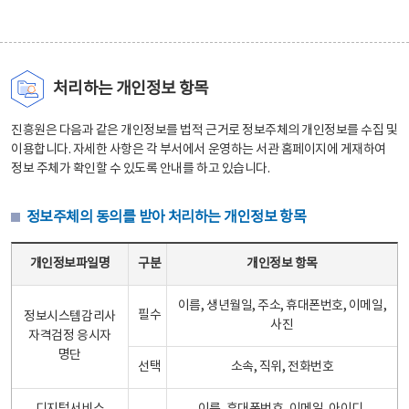
처리하는 개인정보 항목
진흥원은 다음과 같은 개인정보를 법적 근거로 정보주체의 개인정보를 수집 및
이용합니다. 자세한 사항은 각 부서에서 운영하는 서관 홈페이지에 게재하여
정보 주체가 확인할 수 있도록 안내를 하고 있습니다.
정보주체의 동의를 받아 처리하는 개인정보 항목
정보주체의 동의를 받아 처리하는 개인정보 항목 테이블 - 개인정보파일명, 구분, 개인정보 항목으로 구성
개인정보파일명
구분
개인정보 항목
이름, 생년월일, 주소, 휴대폰번호, 이메일,
필수
정보시스템감리사
사진
자격검정 응시자
명단
선택
소속, 직위, 전화번호