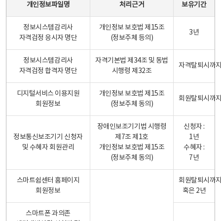
개인정보파일명
처리근거
보유기간
정보시스템감리사
개인정보 보호법 제15조
3년
자격검정 응시자 명단
(정보주체 등의)
정보시스템감리사
자격기본법 제34조 및 동법
자격탈퇴시까
자격검정 합격자 명단
시행령 제32조
디지털서비스 이용지원
개인정보 보호법 제15조
회원탈퇴시까
회원정보
(정보주체 동의)
장애인보조기기법 시행령
신청자 :
정보통신보조기기 신청자
제7조 제1호
1년
및 수혜자 회원관리
개인정보 보호법 제15조
수혜자 :
(정보주체 동의)
7년
스마트쉼센터 홈페이지
회원탈퇴시까
회원정보
혹은 2년
스마트폰 과의존