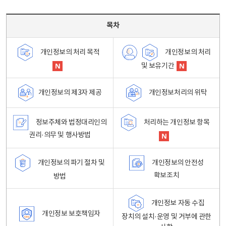
목차 - 개인정보 처리방침 목차를 나타내는표
목차
개인정보의 처리
개인정보의 처리 목적
및 보유기간
개인정보처리의 위탁
개인정보의 제3자 제공
정보주체와 법정대리인의
처리하는 개인정보 항목
권리·의무 및 행사방법
개인정보의 파기 절차 및
개인정보의 안전성
확보조치
방법
개인정보 자동 수집
개인정보 보호책임자
장치의 설치·운영 및 거부에 관한