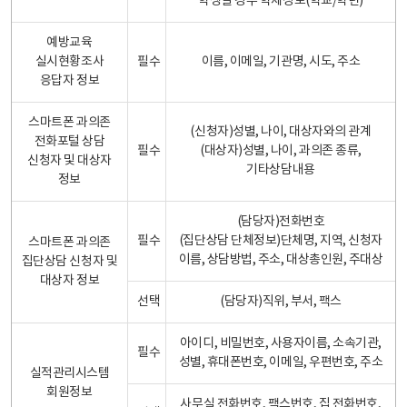
학생일 경우 학제정보(학교/학년)
예방교육
실시현황조사
필수
이름, 이메일, 기관명, 시도, 주소
응답자 정보
스마트폰 과의존
(신청자)성별, 나이, 대상자와의 관계
전화포털 상담
필수
(대상자)성별, 나이, 과의존 종류,
신청자 및 대상자
기타상담내용
정보
(담당자)전화번호
필수
(집단상담 단체정보)단체명, 지역, 신청자
스마트폰 과의존
이름, 상담방법, 주소, 대상총인원, 주대상
집단상담 신청자 및
대상자 정보
선택
(담당자)직위, 부서, 팩스
아이디, 비밀번호, 사용자이름, 소속기관,
필수
성별, 휴대폰번호, 이메일, 우편번호, 주소
실적관리시스템
회원정보
사무실 전화번호, 팩스번호, 집 전화번호,