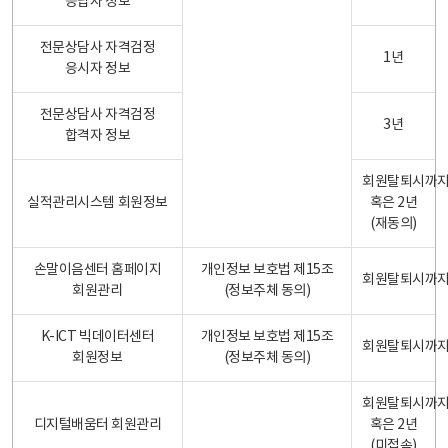
응답자 정보
전문상담사 자격검정
1년
응시자 정보
전문상담사 자격검정
3년
합격자 정보
회원탈퇴시까
실적관리시스템 회원정보
혹은 2년
(재동의)
손말이음센터 홈페이지
개인정보 보호법 제15조
회원탈퇴시까
회원관리
(정보주체 동의)
K-ICT 빅데이터센터
개인정보 보호법 제15조
회원탈퇴시까
회원정보
(정보주체 동의)
회원탈퇴시까
디지털배움터 회원관리
혹은 2년
(미접속)