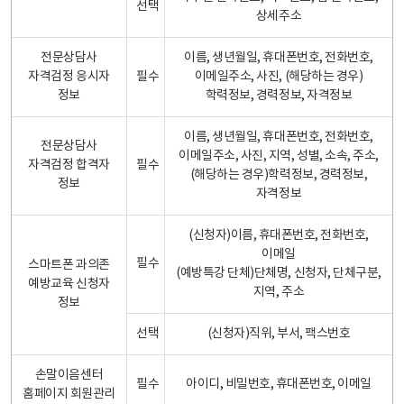
선택
상세주소
전문상담사
이름, 생년월일, 휴대폰번호, 전화번호,
자격검정 응시자
필수
이메일주소, 사진, (해당하는 경우)
정보
학력정보, 경력정보, 자격정보
이름, 생년월일, 휴대폰번호, 전화번호,
전문상담사
이메일주소, 사진, 지역, 성별, 소속, 주소,
자격검정 합격자
필수
(해당하는 경우)학력정보, 경력정보,
정보
자격정보
(신청자)이름, 휴대폰번호, 전화번호,
이메일
필수
스마트폰 과의존
(예방특강 단체)단체명, 신청자, 단체구분,
예방교육 신청자
지역, 주소
정보
선택
(신청자)직위, 부서, 팩스번호
손말이음센터
필수
아이디, 비밀번호, 휴대폰번호, 이메일
홈페이지 회원관리