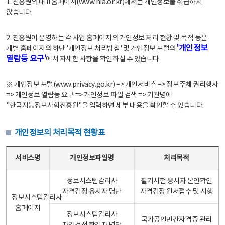
1. 진흥원의 대표홈페이지(www.nia.or.kr)에서는 개인정보를 취급하지
않습니다.
2. 진흥원이 운영하는 각 사업 홈페이지의 개인정보 처리 현황 및 목적 등은
'개인정보
개별 홈페이지의 하단 '개인정보 처리방침' 및 개인정보 포털의
열람등 요구'
에서 자세한 사항을 확인하실 수 있습니다.
※ 개인정보 포털(www.privacy.go.kr) => 개인서비스 => 정보주체 권리행사
=> 개인정보 열람등 요구 => 개인정보 파일 검색 => 기관명에
"한국지능정보사회진흥원"을 입력하면 세부 내용을 확인할 수 있습니다.
개인정보의 처리목적 현황표
개인정보의 처리목적 현황표 - 서비스명, 개인정보파일명, 처리목적으로 구성
서비스명
개인정보파일명
처리목적
정보시스템감리사
필기시험 응시자 본인확인
자격검정 응시자 명단
자격검정 원서접수 및 시행
정보시스템감리사
홈페이지
정보시스템감리사
국가공인민간자격증 관리