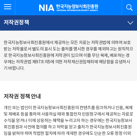
본
전
전체메뉴 열기
검
한국지능정보사회진흥원
문
체
바
메
로
뉴
가
바
저작권정책
기
로
가
기
한국지능정보사회진흥원에서 제공하는 모든 자료는 저작권법에 의하여 보호
받는 저작물로서 별도의 표시 도는 출처를 명시한 경우를 제외하고는 원칙적으
로 한국지능정보사회진흥원에 저작권이 있으며 이를 무단 복제, 배포하는 경
우에는 저작권법 제97조의5에 의한 저작재산권침해죄에 해당함을 유념하시
기 바랍니다.
저작권 정책 안내
개인 또는 법인이 한국지능정보사회진흥원의 컨텐츠를 링크하거나 인용, 복제
및 재배포 등을 통하여 사용하실 때와 통합전자 민원창구에서 제공하는 자료로
수익을 얻거나 이에 상응하는 혜택을 누리고자 하는 경우에는 한국지능정보사
회진흥원과 사전에 협의를 하고 허락을 얻고 출처가 한국지능정보사회진흥원
임을 밝혀야 하며 적법한 절차에 따라 게재한 경우에도 단순한 오류 정정 이외