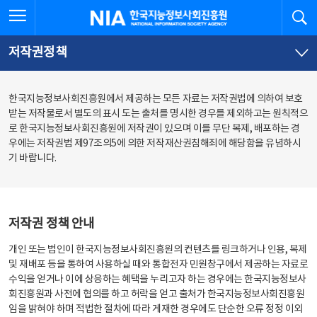
본
전
전체메뉴 열기
검
한국지능정보사회진흥원
문
체
바
메
로
뉴
가
바
저작권정책
기
로
가
기
한국지능정보사회진흥원에서 제공하는 모든 자료는 저작권법에 의하여 보호
받는 저작물로서 별도의 표시 도는 출처를 명시한 경우를 제외하고는 원칙적으
로 한국지능정보사회진흥원에 저작권이 있으며 이를 무단 복제, 배포하는 경
우에는 저작권법 제97조의5에 의한 저작재산권침해죄에 해당함을 유념하시
기 바랍니다.
저작권 정책 안내
개인 또는 법인이 한국지능정보사회진흥원의 컨텐츠를 링크하거나 인용, 복제
및 재배포 등을 통하여 사용하실 때와 통합전자 민원창구에서 제공하는 자료로
수익을 얻거나 이에 상응하는 혜택을 누리고자 하는 경우에는 한국지능정보사
회진흥원과 사전에 협의를 하고 허락을 얻고 출처가 한국지능정보사회진흥원
임을 밝혀야 하며 적법한 절차에 따라 게재한 경우에도 단순한 오류 정정 이외