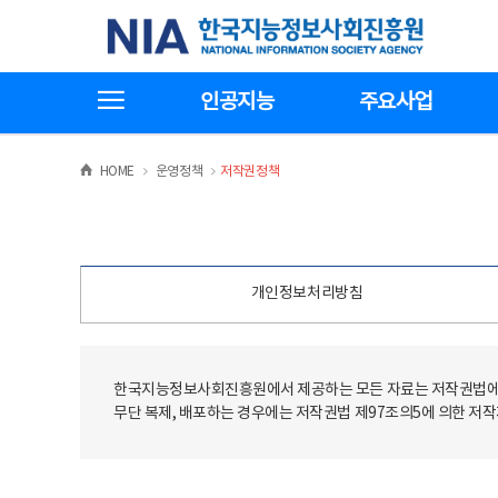
본
전
한국지능정보사회진흥원
문
체
바
메
로
뉴
가
바
전체메뉴보기
기
로
인공지능
주요사업
가
기
>
>
HOME
운영정책
저작권정책
개인정보처리방침
한국지능정보사회진흥원에서 제공하는 모든 자료는 저작권법에 
무단 복제, 배포하는 경우에는 저작권법 제97조의5에 의한 