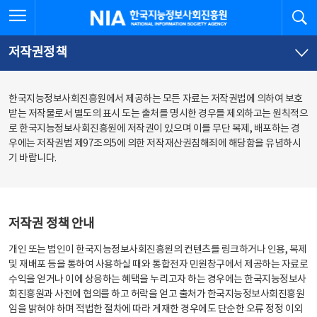
본
전
전체메뉴 열기
검
한국지능정보사회진흥원
문
체
바
메
로
뉴
가
바
저작권정책
기
로
가
기
한국지능정보사회진흥원에서 제공하는 모든 자료는 저작권법에 의하여 보호
받는 저작물로서 별도의 표시 도는 출처를 명시한 경우를 제외하고는 원칙적으
로 한국지능정보사회진흥원에 저작권이 있으며 이를 무단 복제, 배포하는 경
우에는 저작권법 제97조의5에 의한 저작재산권침해죄에 해당함을 유념하시
기 바랍니다.
저작권 정책 안내
개인 또는 법인이 한국지능정보사회진흥원의 컨텐츠를 링크하거나 인용, 복제
및 재배포 등을 통하여 사용하실 때와 통합전자 민원창구에서 제공하는 자료로
수익을 얻거나 이에 상응하는 혜택을 누리고자 하는 경우에는 한국지능정보사
회진흥원과 사전에 협의를 하고 허락을 얻고 출처가 한국지능정보사회진흥원
임을 밝혀야 하며 적법한 절차에 따라 게재한 경우에도 단순한 오류 정정 이외