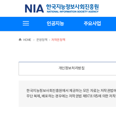
본
전
한국지능정보사회진흥원
문
체
바
메
로
뉴
가
바
전체메뉴보기
기
로
인공지능
주요사업
가
기
>
>
HOME
운영정책
저작권정책
개인정보처리방침
한국지능정보사회진흥원에서 제공하는 모든 자료는 저작권법에 
무단 복제, 배포하는 경우에는 저작권법 제97조의5에 의한 