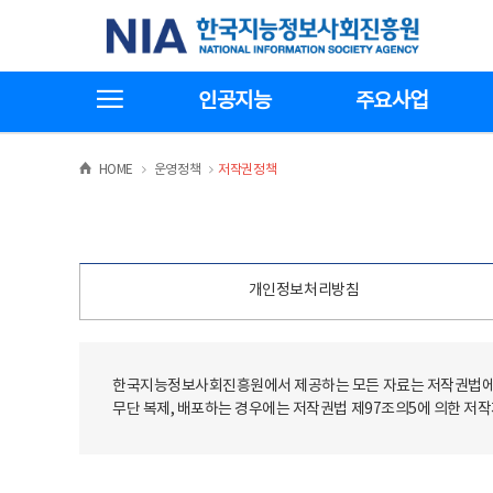
본
전
한국지능정보사회진흥원
문
체
바
메
로
뉴
가
바
전체메뉴보기
기
로
인공지능
주요사업
가
기
>
>
HOME
운영정책
저작권정책
개인정보처리방침
한국지능정보사회진흥원에서 제공하는 모든 자료는 저작권법에 
무단 복제, 배포하는 경우에는 저작권법 제97조의5에 의한 