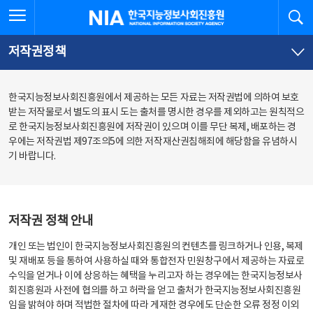
본
전
전체메뉴 열기
검
한국지능정보사회진흥원
문
체
바
메
로
뉴
가
바
저작권정책
기
로
가
기
한국지능정보사회진흥원에서 제공하는 모든 자료는 저작권법에 의하여 보호
받는 저작물로서 별도의 표시 도는 출처를 명시한 경우를 제외하고는 원칙적으
로 한국지능정보사회진흥원에 저작권이 있으며 이를 무단 복제, 배포하는 경
우에는 저작권법 제97조의5에 의한 저작재산권침해죄에 해당함을 유념하시
기 바랍니다.
저작권 정책 안내
개인 또는 법인이 한국지능정보사회진흥원의 컨텐츠를 링크하거나 인용, 복제
및 재배포 등을 통하여 사용하실 때와 통합전자 민원창구에서 제공하는 자료로
수익을 얻거나 이에 상응하는 혜택을 누리고자 하는 경우에는 한국지능정보사
회진흥원과 사전에 협의를 하고 허락을 얻고 출처가 한국지능정보사회진흥원
임을 밝혀야 하며 적법한 절차에 따라 게재한 경우에도 단순한 오류 정정 이외