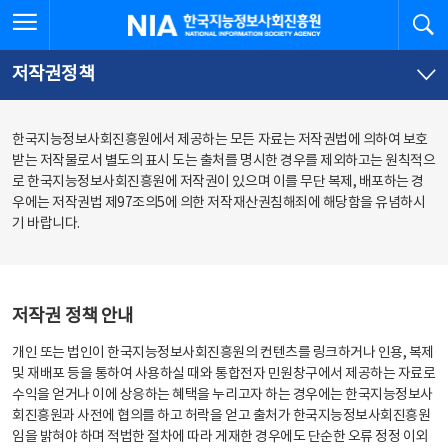
본
전
전체메뉴 열기
검
한국지능정보사회진흥원
문
체
바
메
로
뉴
가
바
저작권정책
기
로
가
기
한국지능정보사회진흥원에서 제공하는 모든 자료는 저작권법에 의하여 보호
받는 저작물로서 별도의 표시 도는 출처를 명시한 경우를 제외하고는 원칙적으
로 한국지능정보사회진흥원에 저작권이 있으며 이를 무단 복제, 배포하는 경
우에는 저작권법 제97조의5에 의한 저작재산권침해죄에 해당함을 유념하시
기 바랍니다.
저작권 정책 안내
개인 또는 법인이 한국지능정보사회진흥원의 컨텐츠를 링크하거나 인용, 복제
및 재배포 등을 통하여 사용하실 때와 통합전자 민원창구에서 제공하는 자료로
수익을 얻거나 이에 상응하는 혜택을 누리고자 하는 경우에는 한국지능정보사
회진흥원과 사전에 협의를 하고 허락을 얻고 출처가 한국지능정보사회진흥원
임을 밝혀야 하며 적법한 절차에 따라 게재한 경우에도 단순한 오류 정정 이외