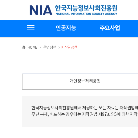
본
전
한국지능정보사회진흥원
문
체
바
메
로
뉴
가
바
전체메뉴보기
기
로
인공지능
주요사업
가
기
>
>
HOME
운영정책
저작권정책
개인정보처리방침
한국지능정보사회진흥원에서 제공하는 모든 자료는 저작권법에 
무단 복제, 배포하는 경우에는 저작권법 제97조의5에 의한 