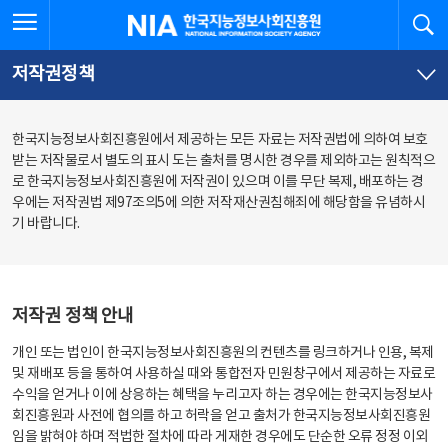
본
전
전체메뉴 열기
검
한국지능정보사회진흥원
문
체
바
메
로
뉴
가
바
저작권정책
기
로
가
기
한국지능정보사회진흥원에서 제공하는 모든 자료는 저작권법에 의하여 보호
받는 저작물로서 별도의 표시 도는 출처를 명시한 경우를 제외하고는 원칙적으
로 한국지능정보사회진흥원에 저작권이 있으며 이를 무단 복제, 배포하는 경
우에는 저작권법 제97조의5에 의한 저작재산권침해죄에 해당함을 유념하시
기 바랍니다.
저작권 정책 안내
개인 또는 법인이 한국지능정보사회진흥원의 컨텐츠를 링크하거나 인용, 복제
및 재배포 등을 통하여 사용하실 때와 통합전자 민원창구에서 제공하는 자료로
수익을 얻거나 이에 상응하는 혜택을 누리고자 하는 경우에는 한국지능정보사
회진흥원과 사전에 협의를 하고 허락을 얻고 출처가 한국지능정보사회진흥원
임을 밝혀야 하며 적법한 절차에 따라 게재한 경우에도 단순한 오류 정정 이외