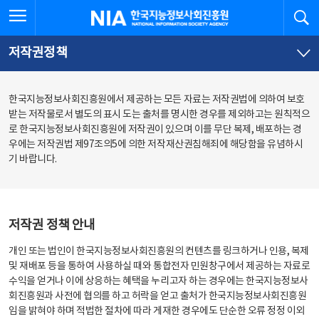
본
전
전체메뉴 열기
검
한국지능정보사회진흥원
문
체
바
메
로
뉴
가
바
저작권정책
기
로
가
기
한국지능정보사회진흥원에서 제공하는 모든 자료는 저작권법에 의하여 보호
받는 저작물로서 별도의 표시 도는 출처를 명시한 경우를 제외하고는 원칙적으
로 한국지능정보사회진흥원에 저작권이 있으며 이를 무단 복제, 배포하는 경
우에는 저작권법 제97조의5에 의한 저작재산권침해죄에 해당함을 유념하시
기 바랍니다.
저작권 정책 안내
개인 또는 법인이 한국지능정보사회진흥원의 컨텐츠를 링크하거나 인용, 복제
및 재배포 등을 통하여 사용하실 때와 통합전자 민원창구에서 제공하는 자료로
수익을 얻거나 이에 상응하는 혜택을 누리고자 하는 경우에는 한국지능정보사
회진흥원과 사전에 협의를 하고 허락을 얻고 출처가 한국지능정보사회진흥원
임을 밝혀야 하며 적법한 절차에 따라 게재한 경우에도 단순한 오류 정정 이외