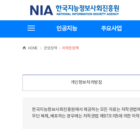
본
전
한국지능정보사회진흥원
문
체
바
메
로
뉴
가
바
전체메뉴보기
기
로
인공지능
주요사업
가
기
>
>
HOME
운영정책
저작권정책
개인정보처리방침
한국지능정보사회진흥원에서 제공하는 모든 자료는 저작권법에 
무단 복제, 배포하는 경우에는 저작권법 제97조의5에 의한 