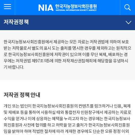
본
전
전체메뉴 열기
검
한국지능정보사회진흥원
문
체
바
메
로
뉴
가
바
저작권정책
기
로
가
기
한국지능정보사회진흥원에서 제공하는 모든 자료는 저작권법에 의하여 보호
받는 저작물로서 별도의 표시 도는 출처를 명시한 경우를 제외하고는 원칙적으
로 한국지능정보사회진흥원에 저작권이 있으며 이를 무단 복제, 배포하는 경
우에는 저작권법 제97조의5에 의한 저작재산권침해죄에 해당함을 유념하시
기 바랍니다.
저작권 정책 안내
개인 또는 법인이 한국지능정보사회진흥원의 컨텐츠를 링크하거나 인용, 복제
및 재배포 등을 통하여 사용하실 때와 통합전자 민원창구에서 제공하는 자료로
수익을 얻거나 이에 상응하는 혜택을 누리고자 하는 경우에는 한국지능정보사
회진흥원과 사전에 협의를 하고 허락을 얻고 출처가 한국지능정보사회진흥원
임을 밝혀야 하며 적법한 절차에 따라 게재한 경우에도 단순한 오류 정정 이외