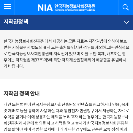
본
전
전체메뉴 열기
검
한국지능정보사회진흥원
문
체
바
메
로
뉴
가
바
저작권정책
기
로
가
기
한국지능정보사회진흥원에서 제공하는 모든 자료는 저작권법에 의하여 보호
받는 저작물로서 별도의 표시 도는 출처를 명시한 경우를 제외하고는 원칙적으
로 한국지능정보사회진흥원에 저작권이 있으며 이를 무단 복제, 배포하는 경
우에는 저작권법 제97조의5에 의한 저작재산권침해죄에 해당함을 유념하시
기 바랍니다.
저작권 정책 안내
개인 또는 법인이 한국지능정보사회진흥원의 컨텐츠를 링크하거나 인용, 복제
및 재배포 등을 통하여 사용하실 때와 통합전자 민원창구에서 제공하는 자료로
수익을 얻거나 이에 상응하는 혜택을 누리고자 하는 경우에는 한국지능정보사
회진흥원과 사전에 협의를 하고 허락을 얻고 출처가 한국지능정보사회진흥원
임을 밝혀야 하며 적법한 절차에 따라 게재한 경우에도 단순한 오류 정정 이외