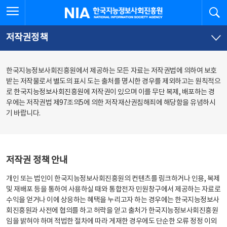
본
전
전체메뉴 열기
검
한국지능정보사회진흥원
문
체
바
메
로
뉴
가
바
저작권정책
기
로
가
기
한국지능정보사회진흥원에서 제공하는 모든 자료는 저작권법에 의하여 보호
받는 저작물로서 별도의 표시 도는 출처를 명시한 경우를 제외하고는 원칙적으
로 한국지능정보사회진흥원에 저작권이 있으며 이를 무단 복제, 배포하는 경
우에는 저작권법 제97조의5에 의한 저작재산권침해죄에 해당함을 유념하시
기 바랍니다.
저작권 정책 안내
개인 또는 법인이 한국지능정보사회진흥원의 컨텐츠를 링크하거나 인용, 복제
및 재배포 등을 통하여 사용하실 때와 통합전자 민원창구에서 제공하는 자료로
수익을 얻거나 이에 상응하는 혜택을 누리고자 하는 경우에는 한국지능정보사
회진흥원과 사전에 협의를 하고 허락을 얻고 출처가 한국지능정보사회진흥원
임을 밝혀야 하며 적법한 절차에 따라 게재한 경우에도 단순한 오류 정정 이외