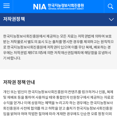
본
전
전체메뉴 열기
검
한국지능정보사회진흥원
문
체
바
메
로
뉴
가
바
저작권정책
기
로
가
기
한국지능정보사회진흥원에서 제공하는 모든 자료는 저작권법에 의하여 보호
받는 저작물로서 별도의 표시 도는 출처를 명시한 경우를 제외하고는 원칙적으
로 한국지능정보사회진흥원에 저작권이 있으며 이를 무단 복제, 배포하는 경
우에는 저작권법 제97조의5에 의한 저작재산권침해죄에 해당함을 유념하시
기 바랍니다.
저작권 정책 안내
개인 또는 법인이 한국지능정보사회진흥원의 컨텐츠를 링크하거나 인용, 복제
및 재배포 등을 통하여 사용하실 때와 통합전자 민원창구에서 제공하는 자료로
수익을 얻거나 이에 상응하는 혜택을 누리고자 하는 경우에는 한국지능정보사
회진흥원과 사전에 협의를 하고 허락을 얻고 출처가 한국지능정보사회진흥원
임을 밝혀야 하며 적법한 절차에 따라 게재한 경우에도 단순한 오류 정정 이외