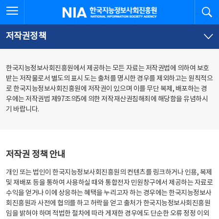
본
전
전체메뉴 열기
검
한국지능정보사회진흥원
문
체
바
메
로
뉴
가
바
저작권정책
기
로
가
기
한국지능정보사회진흥원에서 제공하는 모든 자료는 저작권법에 의하여 보호
받는 저작물로서 별도의 표시 도는 출처를 명시한 경우를 제외하고는 원칙적으
로 한국지능정보사회진흥원에 저작권이 있으며 이를 무단 복제, 배포하는 경
우에는 저작권법 제97조의5에 의한 저작재산권침해죄에 해당함을 유념하시
기 바랍니다.
저작권 정책 안내
개인 또는 법인이 한국지능정보사회진흥원의 컨텐츠를 링크하거나 인용, 복제
및 재배포 등을 통하여 사용하실 때와 통합전자 민원창구에서 제공하는 자료로
수익을 얻거나 이에 상응하는 혜택을 누리고자 하는 경우에는 한국지능정보사
회진흥원과 사전에 협의를 하고 허락을 얻고 출처가 한국지능정보사회진흥원
임을 밝혀야 하며 적법한 절차에 따라 게재한 경우에도 단순한 오류 정정 이외