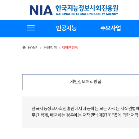
본
전
한국지능정보사회진흥원
문
체
바
메
로
뉴
가
바
전체메뉴보기
기
로
인공지능
주요사업
가
기
>
>
HOME
운영정책
저작권정책
개인정보처리방침
한국지능정보사회진흥원에서 제공하는 모든 자료는 저작권법에 
무단 복제, 배포하는 경우에는 저작권법 제97조의5에 의한 