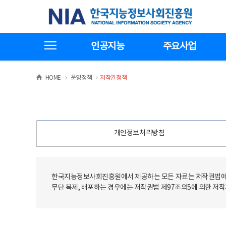
본
전
한국지능정보사회진흥원
문
체
바
메
로
뉴
가
바
전체메뉴보기
기
로
인공지능
주요사업
가
기
>
>
HOME
운영정책
저작권정책
개인정보처리방침
한국지능정보사회진흥원에서 제공하는 모든 자료는 저작권법에 
무단 복제, 배포하는 경우에는 저작권법 제97조의5에 의한 