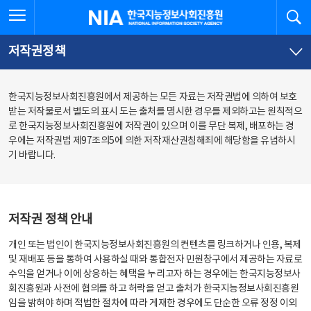
본
전
전체메뉴 열기
검
한국지능정보사회진흥원
문
체
바
메
로
뉴
가
바
저작권정책
기
로
가
기
한국지능정보사회진흥원에서 제공하는 모든 자료는 저작권법에 의하여 보호
받는 저작물로서 별도의 표시 도는 출처를 명시한 경우를 제외하고는 원칙적으
로 한국지능정보사회진흥원에 저작권이 있으며 이를 무단 복제, 배포하는 경
우에는 저작권법 제97조의5에 의한 저작재산권침해죄에 해당함을 유념하시
기 바랍니다.
저작권 정책 안내
개인 또는 법인이 한국지능정보사회진흥원의 컨텐츠를 링크하거나 인용, 복제
및 재배포 등을 통하여 사용하실 때와 통합전자 민원창구에서 제공하는 자료로
수익을 얻거나 이에 상응하는 혜택을 누리고자 하는 경우에는 한국지능정보사
회진흥원과 사전에 협의를 하고 허락을 얻고 출처가 한국지능정보사회진흥원
임을 밝혀야 하며 적법한 절차에 따라 게재한 경우에도 단순한 오류 정정 이외