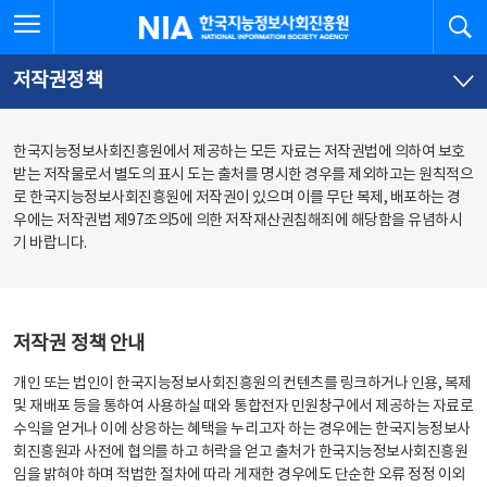
본
전
전체메뉴 열기
검
한국지능정보사회진흥원
문
체
바
메
로
뉴
가
바
저작권정책
기
로
가
기
한국지능정보사회진흥원에서 제공하는 모든 자료는 저작권법에 의하여 보호
받는 저작물로서 별도의 표시 도는 출처를 명시한 경우를 제외하고는 원칙적으
로 한국지능정보사회진흥원에 저작권이 있으며 이를 무단 복제, 배포하는 경
우에는 저작권법 제97조의5에 의한 저작재산권침해죄에 해당함을 유념하시
기 바랍니다.
저작권 정책 안내
개인 또는 법인이 한국지능정보사회진흥원의 컨텐츠를 링크하거나 인용, 복제
및 재배포 등을 통하여 사용하실 때와 통합전자 민원창구에서 제공하는 자료로
수익을 얻거나 이에 상응하는 혜택을 누리고자 하는 경우에는 한국지능정보사
회진흥원과 사전에 협의를 하고 허락을 얻고 출처가 한국지능정보사회진흥원
임을 밝혀야 하며 적법한 절차에 따라 게재한 경우에도 단순한 오류 정정 이외